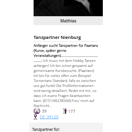
Matthias
Tanzpartner Nienburg
Anfänger sucht Tanzpartner für Paartanz
(Kurse, später gerne
Veranstaltungen)..........................................
.........:
Ich muss mit dem Hobby Tanzen
anfangen! Ich bin schon gespannt auf
gemeinsame Kursbesuche. (Paartanz)
Ich bin für vieles offen zum Beispiel
Turniertanz Standard, falls es zwischen
uns gut funkt! Die Profilinformationen
sind wenig detailliert. Redet mit mir, so
dass ich euere Fragen beantworten
kann. (0151/46238344) Freu' mich auf
Nachricht...
39
177
DE-39120
Tanzpartner für: