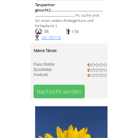
Tanzpartner
gesucht:).........................................................
..........................................:
Hi, suche jmd
für einen netten Anfängerkurs und
fortlaufend :)
38
174
DE-39116
Meine Tänze:
Paso Doble:
Quickstep:
Foxtrott:
Nachricht senden