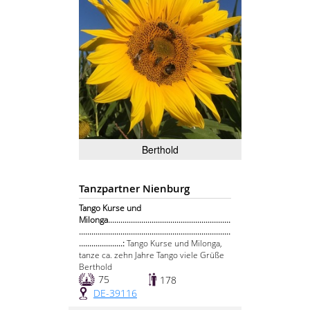
Berthold
Tanzpartner Nienburg
Tango Kurse und
Milonga...........................................................
.........................................................................
.....................:
Tango Kurse und Milonga,
tanze ca. zehn Jahre Tango viele Grüße
Berthold
75
178
DE-39116