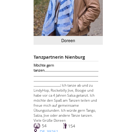
Doreen
Tanzpartnerin Nienburg
Möchte gern
tanzen.............................................................
.........................................................................
.........................................................................
..............................:
Ich tanze ab und zu
LindyHop, Rockebilly Jive, Boogie und
habe vor ca 4 Jahren Salsa getanzt. Ich
möchte den Spaß am Tanzen teilen und
freue mich auf gemeinsame
Übungsstunden. Ich würde gern Tango,
Salza, Jive oder andere Tänze tanzen.
Viele Grüße Doreen
54
154
DE-39261