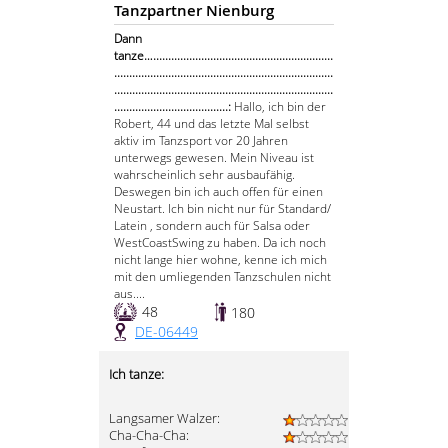
Tanzpartner Nienburg
Dann
tanze…............................................................
.........................................................................
.........................................................................
......................................:
Hallo, ich bin der
Robert, 44 und das letzte Mal selbst
aktiv im Tanzsport vor 20 Jahren
unterwegs gewesen. Mein Niveau ist
wahrscheinlich sehr ausbaufähig.
Deswegen bin ich auch offen für einen
Neustart. Ich bin nicht nur für Standard/
Latein , sondern auch für Salsa oder
WestCoastSwing zu haben. Da ich noch
nicht lange hier wohne, kenne ich mich
mit den umliegenden Tanzschulen nicht
aus....
48
180
DE-06449
Ich tanze:
Langsamer Walzer:
Cha-Cha-Cha: