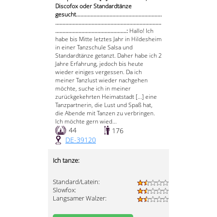
Discofox oder Standardtänze
gesucht...........................................................
.........................................................................
.................................................:
Hallo! Ich
habe bis Mitte letztes Jahr in Hildesheim
in einer Tanzschule Salsa und
Standardtänze getanzt. Daher habe ich 2
Jahre Erfahrung, jedoch bis heute
wieder einiges vergessen. Da ich
meiner Tanzlust wieder nachgehen
möchte, suche ich in meiner
zurückgekehrten Heimatstadt [...] eine
Tanzpartnerin, die Lust und Spaß hat,
die Abende mit Tanzen zu verbringen.
Ich möchte gern wied...
44
176
DE-39120
Ich tanze:
Standard/Latein:
Slowfox:
Langsamer Walzer: