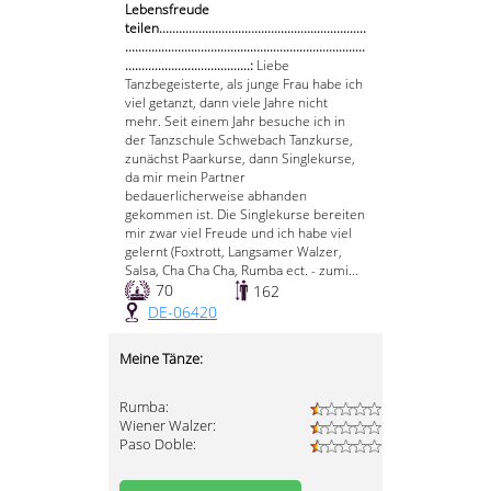
Lebensfreude
teilen...............................................................
.........................................................................
......................................:
Liebe
Tanzbegeisterte, als junge Frau habe ich
viel getanzt, dann viele Jahre nicht
mehr. Seit einem Jahr besuche ich in
der Tanzschule Schwebach Tanzkurse,
zunächst Paarkurse, dann Singlekurse,
da mir mein Partner
bedauerlicherweise abhanden
gekommen ist. Die Singlekurse bereiten
mir zwar viel Freude und ich habe viel
gelernt (Foxtrott, Langsamer Walzer,
Salsa, Cha Cha Cha, Rumba ect. - zumi...
70
162
DE-06420
Meine Tänze:
Rumba:
Wiener Walzer:
Paso Doble: