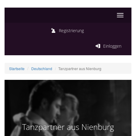
Toggle
navigati
Registrierung
Einloggen
Startseite
Deutschland
Tanzpartner aus Nienburg
Tanzpartner aus Nienburg