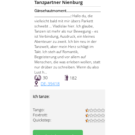
Tanzpartner Nienburg
Gänsehautmoment......................................
........................................:
Hallo du, die
vielleicht bald mit mir übers Parkett
schwebt … Vladislav hier. Ich glaube,
Tanzen ist mehr als nur Bewegung – es
ist Verbindung, Ausdruck, ein kleines
Abenteuer zu zweit. Ich bin neu in der
Tanzwelt, aber mein Herz schlägt im
Takt. Ich steh auf Romantik,
Begeisterung und vor allem auf
Menschen, die was erleben wollen, statt
nur drüber zu schreiben. Wenn du also
Lust h...
30
182
DE-39418
Ich tanze:
Tango:
Foxtrott:
Quickstep: