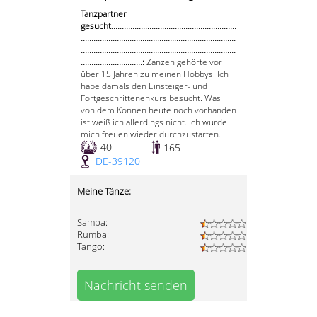
Tanzpartner
gesucht...........................................................
.........................................................................
.........................................................................
.............................:
Zanzen gehörte vor
über 15 Jahren zu meinen Hobbys. Ich
habe damals den Einsteiger- und
Fortgeschrittenenkurs besucht. Was
von dem Können heute noch vorhanden
ist weiß ich allerdings nicht. Ich würde
mich freuen wieder durchzustarten.
40
165
DE-39120
Meine Tänze:
Samba:
Rumba:
Tango:
Nachricht senden