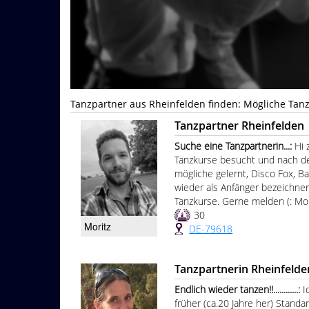
Tanzpartner aus Rheinfelden finden: Mögliche Tan
Tanzpartner Rheinfelden
Suche eine Tanzpartnerin...:
Hi 
Tanzkurse besucht und nach de
mögliche gelernt, Disco Fox, B
wieder als Anfänger bezeichne
Tanzkurse. Gerne melden (: Mo
30
Moritz
DE-79618
Tanzpartnerin Rheinfelde
Endlich wieder tanzen!!............:
I
früher (ca.20 Jahre her) Stand