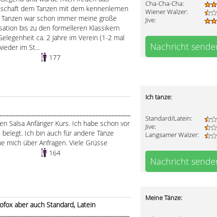
Cha-Cha-Cha:
enschaft dem Tanzen mit dem kennenlernen
Wiener Walzer:
 Tanzen war schon immer meine große
Jive:
sation bis zu den formelleren Klassikern
Gelegenheit ca. 2 Jahre im Verein (1-2 mal
Nachricht sende
eder im St...
177
Ich tanze:
.....................................................................................
Standard/Latein:
nen Salsa Anfänger Kurs. Ich habe schon vor
Jive:
 belegt. Ich bin auch für andere Tänze
Langsamer Walzer:
ue mich über Anfragen. Viele Grüsse
164
Nachricht sende
Meine Tänze:
ofox aber auch Standard, Latein
........................................................................................