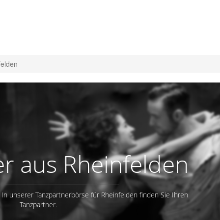
felden
r aus Rheinfelden
 In unserer Tanzpartnerbörse für Rheinfelden finden Sie Ihren
Tanzpartner.