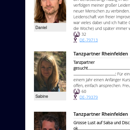
verfolgen meiner großer Leid
neuer Menschen zu verbinden.
Leidenschaft von freier Improvi
war vieles dabei und ich hatte 
Daniel
die Woche) und später immer wi
32
DE-79713
Tanzpartner Rheinfelden
Tanzpartner
gesucht.....................................................
................................................:
Für ei
einem Jahr einen Anfänger Kurs
offen, einfach ansprechen. Fre
60
Sabine
DE-79379
Tanzpartner Rheinfelden
Grosse Lust auf Salsa und Disc
ok.............................................................