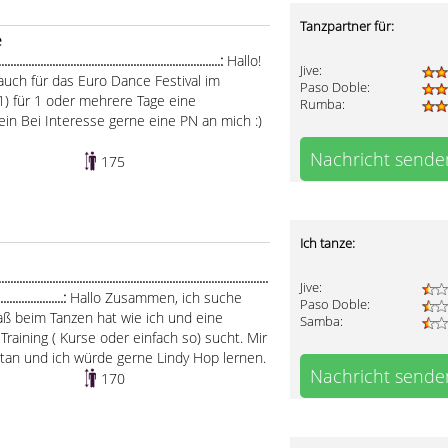
Tanzpartner für:
e
.......................................................................:
Hallo!
Jive:
uch für das Euro Dance Festival im
Paso Doble:
1) für 1 oder mehrere Tage eine
Rumba:
ein Bei Interesse gerne eine PN an mich :)
Nachricht sende
175
Ich tanze:
..................................................................................
Jive:
.......................:
Hallo Zusammen, ich suche
Paso Doble:
aß beim Tanzen hat wie ich und eine
Samba:
Training ( Kurse oder einfach so) sucht. Mir
tan und ich würde gerne Lindy Hop lernen.
Nachricht sende
170