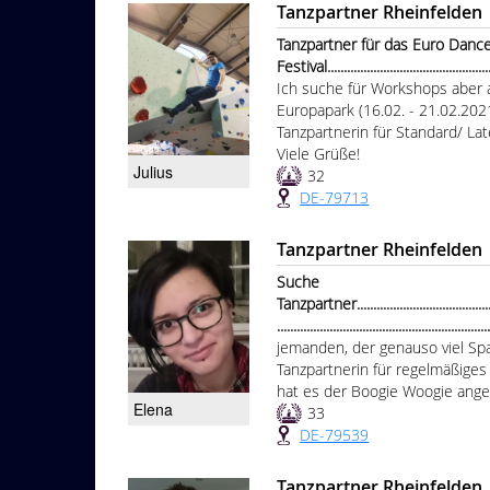
Tanzpartner Rheinfelden
Tanzpartner für das Euro Danc
Festival....................................................
Ich suche für Workshops aber a
Europapark (16.02. - 21.02.202
Tanzpartnerin für Standard/ Lat
Viele Grüße!
Julius
32
DE-79713
Tanzpartner Rheinfelden
Suche
Tanzpartner................................................
...............................................................
jemanden, der genauso viel Sp
Tanzpartnerin für regelmäßiges 
hat es der Boogie Woogie ange
Elena
33
DE-79539
Tanzpartner Rheinfelden