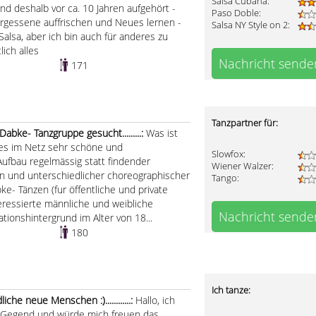
Salsa Cubana:
d deshalb vor ca. 10 Jahren aufgehört -
Paso Doble:
Vergessene auffrischen und Neues lernen -
Salsa NY Style on 2:
alsa, aber ich bin auch für anderes zu
lich alles
Nachricht sende
171
Tanzpartner für:
Dabke- Tanzgruppe gesucht.........:
Was ist
 es im Netz sehr schöne und
Slowfox:
ufbau regelmässig statt findender
Wiener Walzer:
n und unterschiedlicher choreographischer
Tango:
e- Tänzen (fur öffentliche und private
eressierte männliche und weibliche
Nachricht sende
tionshintergrund im Alter von 18...
180
Ich tanze:
che neue Menschen :)............:
Hallo, ich
er Gegend und würde mich freuen das