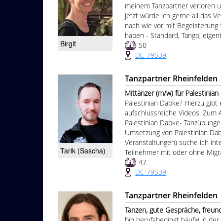
meinem Tanzpartner verloren un
jetzt würde ich gerne all das 
nach wie vor mit Begeisterung S
haben - Standard, Tango, eigent
Birgit
50
DE-79539
Tanzpartner Rheinfelden
Mittänzer (m/w) für Palestinian 
Palestinian Dabke? Hierzu gibt
aufschlussreiche Videos. Zum A
Palestinian Dabke- Tanzübunge
Umsetzung von Palestinian Dabk
Veranstaltungen) suche ich int
Tarik (Sascha)
Teilnehmer mit oder ohne Migra
47
DE-79539
Tanzpartner Rheinfelden
Tanzen, gute Gespräche, freundli
bin berufsbedingt häufig in d