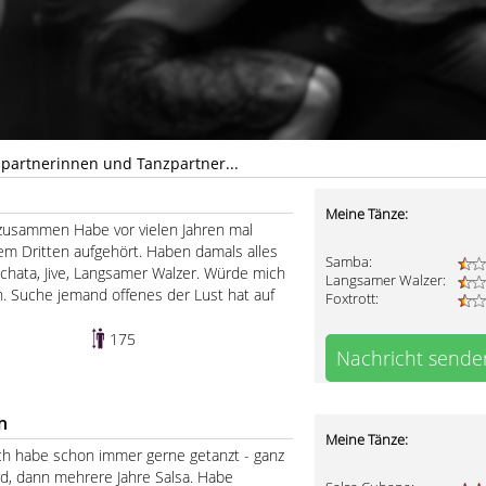
zpartnerinnen und Tanzpartner...
Meine Tänze:
zusammen Habe vor vielen Jahren mal
m Dritten aufgehört. Haben damals alles
Samba:
achata, Jive, Langsamer Walzer. Würde mich
Langsamer Walzer:
n. Suche jemand offenes der Lust hat auf
Foxtrott:
175
Nachricht sende
n
Meine Tänze:
ch habe schon immer gerne getanzt - ganz
ard, dann mehrere Jahre Salsa. Habe