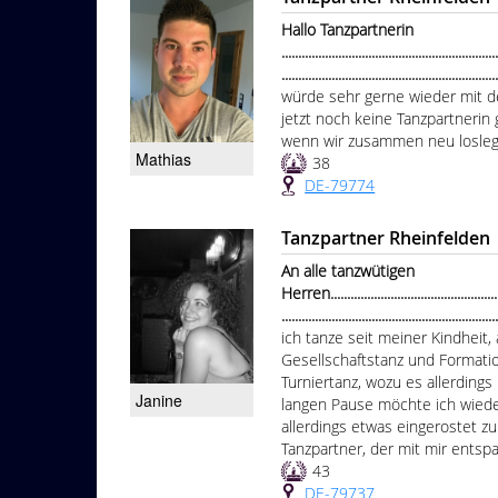
Hallo Tanzpartnerin
................................................................
...............................................................
würde sehr gerne wieder mit d
jetzt noch keine Tanzpartnerin
wenn wir zusammen neu loslegen
Mathias
38
DE-79774
Tanzpartner Rheinfelden
An alle tanzwütigen
Herren.......................................................
...............................................................
ich tanze seit meiner Kindheit,
Gesellschaftstanz und Format
Turniertanz, wozu es allerdings 
Janine
langen Pause möchte ich wiede
allerdings etwas eingerostet zu
Tanzpartner, der mit mir entspa
43
DE-79737