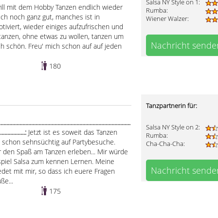
Salsa NY Style on 1:
will mit dem Hobby Tanzen endlich wieder
Rumba:
ich noch ganz gut, manches ist in
Wiener Walzer:
tiviert, wieder einiges aufzufrischen und
 tanzen, ohne etwas zu wollen, tanzen um
Nachricht sende
ch schön. Freu' mich schon auf auf jeden
180
Tanzpartnerin für:
...................................................................................
Salsa NY Style on 2:
...................:
Jetzt ist es soweit das Tanzen
Rumba:
e schon sehnsüchtig auf Partybesuche.
Cha-Cha-Cha:
r den Spaß am Tanzen erleben... Mir würde
spiel Salsa zum kennen Lernen. Meine
Nachricht sende
edet mit mir, so dass ich euere Fragen
ße...
175