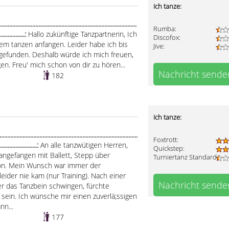
Ich tanze:
..........................................................................................
Rumba:
..................:
Hallo zukünftige Tanzpartnerin, Ich
Discofox:
em tanzen anfangen. Leider habe ich bis
Jive:
 gefunden. Deshalb würde ich mich freuen,
. Freu' mich schon von dir zu hören...
Nachricht sende
182
Ich tanze:
.....................................................................................
Foxtrott:
..........................:
An alle tanzwütigen Herren,
Quickstep:
 angefangen mit Ballett, Stepp über
Turniertanz Standard:
ion. Mein Wunsch war immer der
leider nie kam (nur Training). Nach einer
Nachricht sende
r das Tanzbein schwingen, fürchte
 sein. Ich wünsche mir einen zuverlä;ssigen
nn...
177