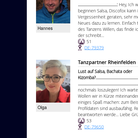
..........................................:
Hey, Ich 
beginnen Salsa, Discofox kann 
Vergessenheit geraten, sehr mo
Neues dazu zu lernen. Einfach
Hannes
des Tanzens Willen, das finde i
der schreibt...
51
DE-79379
Tanzpartner Rheinfelden
Lust auf Salsa, Bachata oder
Kizomba?....................................................
...............................................................
nochmals loszulegen! Ich wart
Wollen wir in Kürze miteinande
einiges Spaß machen: zum Bei
Olga
Profildaten sind ausbaufähig. R
beantworten werde... Liebe Grü
53
DE-79650