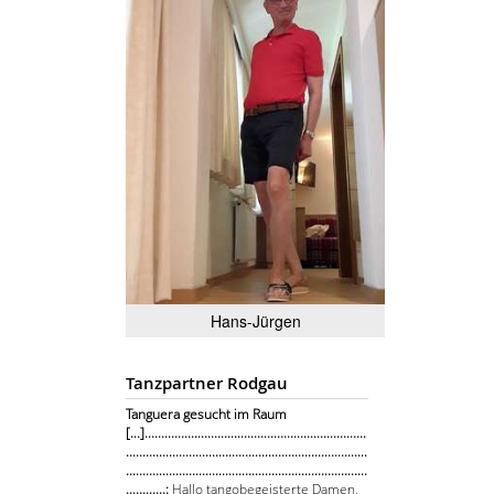
Hans-Jürgen
Tanzpartner Rodgau
Tanguera gesucht im Raum
[...]...................................................................
.........................................................................
.........................................................................
............:
Hallo tangobegeisterte Damen,