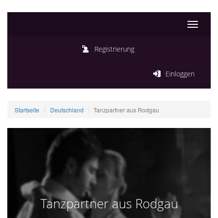
Toggle
navigati
Registrierung
Einloggen
Startseite
Deutschland
Tanzpartner aus Rodgau
Tanzpartner aus Rodgau