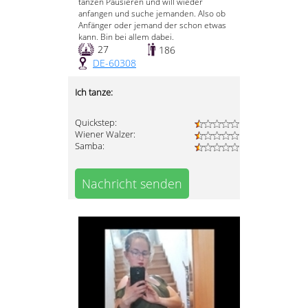
tanzen Pausieren und will wieder
anfangen und suche jemanden. Also ob
Anfänger oder jemand der schon etwas
kann. Bin bei allem dabei.
27
186
DE-60308
Ich tanze:
Quickstep:
Wiener Walzer:
Samba:
Nachricht senden