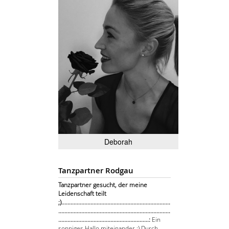
Deborah
Tanzpartner Rodgau
Tanzpartner gesucht, der meine
Leidenschaft teilt
;).......................................................................
.........................................................................
...........................................................:
Ein
sonniges Hallo miteinander :) Durch