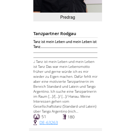
Predrag
Tanzpartner Rodgau
Tanz ist mein Leben und mein Leben ist
Tanz.................................................................
.........................................................................
.........................................................................
.:
Tanz ist mein Leben und mein Leben
ist Tanz Das war mein Lebensmotto
früher und gerne würde ich es mir
wieder zu Eigen machen. Dafür fehlt mir
aber eine motivierte Tanzpartnerin im
Bereich Standard und Latein und Tango
Argentino. Ich suche eine Tanzpartnerin
im Raum [...]/[...]/ [...]/ Hanau. Meine
Interessen gehen vom
Gesellschaftstanz (Standard und Latein)
über Tango Argentino (nich...
51
180
DE-63263