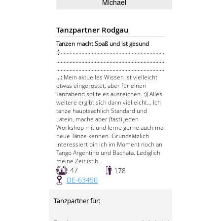
Michael
Tanzpartner Rodgau
Tanzen macht Spaß und ist gesund
;).......................................................................
.........................................................................
.........................................................................
...:
Mein aktuelles Wissen ist vielleicht
etwas eingerostet, aber für einen
Tanzabend sollte es ausreichen. :)) Alles
weitere ergibt sich dann vielleicht... Ich
tanze hauptsächlich Standard und
Latein, mache aber (fast) jeden
Workshop mit und lerne gerne auch mal
neue Tänze kennen. Grundsätzlich
interessiert bin ich im Moment noch an
Tango Argentino und Bachata. Lediglich
meine Zeit ist b...
47
178
DE-63450
Tanzpartner für: