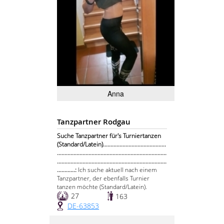
Anna
Tanzpartner Rodgau
Suche Tanzpartner für's Turniertanzen
(Standard/Latein)..........................................
.........................................................................
.........................................................................
............:
Ich suche aktuell nach einem
Tanzpartner, der ebenfalls Turnier
tanzen möchte (Standard/Latein).
27
163
DE-63853