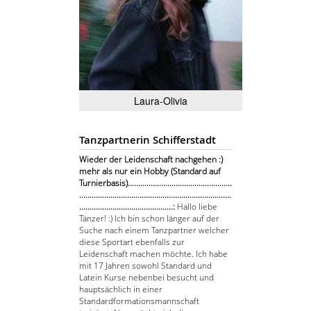
Laura-Olivia
Tanzpartnerin Schifferstadt
Wieder der Leidenschaft nachgehen :)
mehr als nur ein Hobby (Standard auf
Turnierbasis)..................................................
.........................................................................
.............................................:
Hallo liebe
Tänzer! :) Ich bin schon länger auf der
Suche nach einem Tanzpartner welcher
diese Sportart ebenfalls zur
Leidenschaft machen möchte. Ich habe
mit 17 Jahren sowohl Standard und
Latein Kurse nebenbei besucht und
hauptsächlich in einer
Standardformationsmannschaft