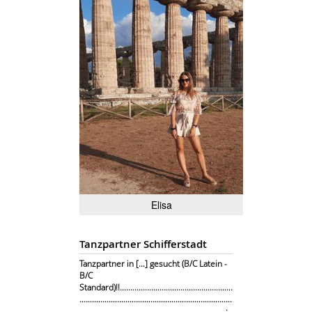
Elisa
Tanzpartner Schifferstadt
Tanzpartner in [...] gesucht (B/C Latein -
B/C
Standard)!!......................................................
.........................................................................
......................................................................: