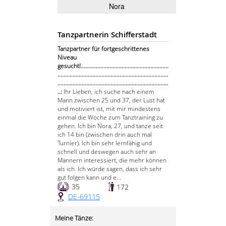
Nora
Tanzpartnerin Schifferstadt
Tanzpartner für fortgeschrittenes
Niveau
gesucht!..........................................................
.........................................................................
.........................................................................
..:
Ihr Lieben, ich suche nach einem
Mann zwischen 25 und 37, der Lust hat
und motiviert ist, mit mir mindestens
einmal die Woche zum Tanztraining zu
gehen. Ich bin Nora, 27, und tanze seit
ich 14 bin (zwischen drin auch mal
Turnier). Ich bin sehr lernfähig und
schnell und deswegen auch sehr an
Männern interessiert, die mehr können
als ich. Ich würde sagen, dass ich sehr
gut folgen kann und e...
35
172
DE-69115
Meine Tänze: