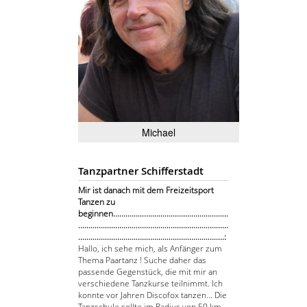
Michael
Tanzpartner Schifferstadt
Mir ist danach mit dem Freizeitsport
Tanzen zu
beginnen........................................................
.........................................................................
.......................................................................:
Hallo, ich sehe mich, als Anfänger zum
Thema Paartanz ! Suche daher das
passende Gegenstück, die mit mir an
verschiedene Tanzkurse teilnimmt. Ich
konnte vor Jahren Discofox tanzen... Die
Tanzschule sollte im Radius von 50 km