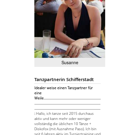
Susanne
Tanzpartnerin Schifferstadt
Idealer weise einen Tanzpartner für
eine
Weile...............................................................
.........................................................................
.........................................................................
:
Hallo, ich tanze seit 2015 durchaus
aktiv und kann mehr oder weniger
vollständig die üblichen 10 Tänze +
Diskofox (mit Ausnahme Paso). Ich bin
seit 6 Jahren aktiv im Turniertraining und