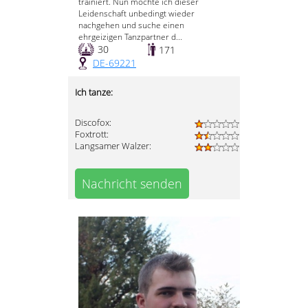
trainiert. Nun möchte ich dieser
Leidenschaft unbedingt wieder
nachgehen und suche einen
ehrgeizigen Tanzpartner d...
30
171
DE-69221
Ich tanze:
Discofox:
Foxtrott:
Langsamer Walzer:
Nachricht senden