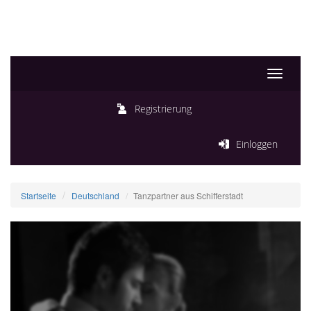
Toggle
navigati
Registrierung
Einloggen
Startseite
Deutschland
Tanzpartner aus Schifferstadt