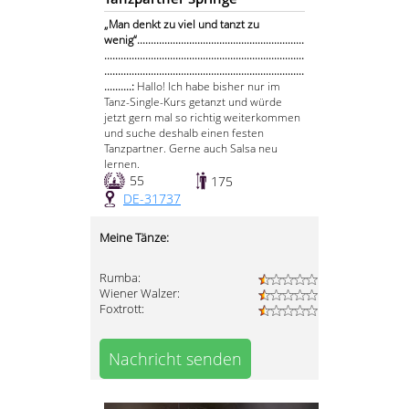
„Man denkt zu viel und tanzt zu
wenig“.............................................................
.........................................................................
.........................................................................
..........:
Hallo! Ich habe bisher nur im
Tanz-Single-Kurs getanzt und würde
jetzt gern mal so richtig weiterkommen
und suche deshalb einen festen
Tanzpartner. Gerne auch Salsa neu
lernen.
55
175
DE-31737
Meine Tänze:
Rumba:
Wiener Walzer:
Foxtrott:
Nachricht senden