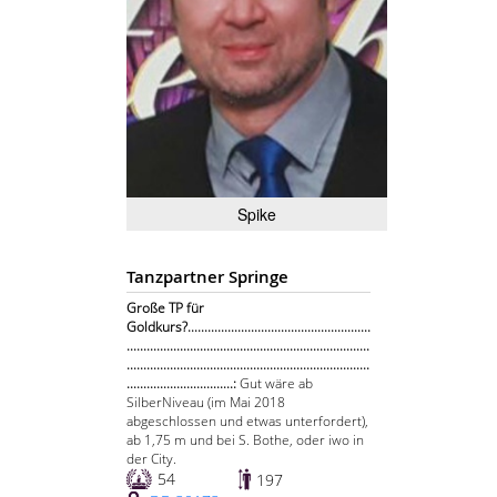
Spike
Tanzpartner Springe
Große TP für
Goldkurs?.......................................................
.........................................................................
.........................................................................
................................:
Gut wäre ab
SilberNiveau (im Mai 2018
abgeschlossen und etwas unterfordert),
ab 1,75 m und bei S. Bothe, oder iwo in
der City.
54
197