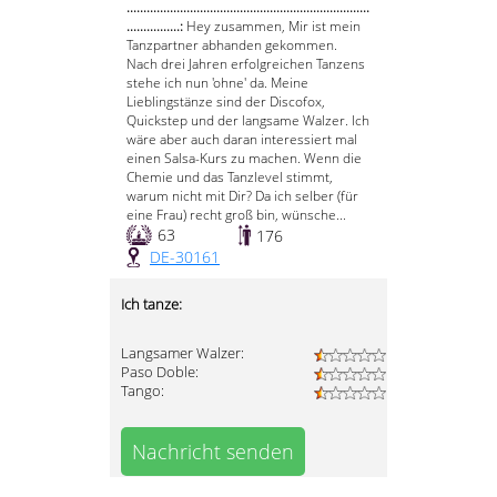
.........................................................................
................:
Hey zusammen, Mir ist mein
Tanzpartner abhanden gekommen.
Nach drei Jahren erfolgreichen Tanzens
stehe ich nun 'ohne' da. Meine
Lieblingstänze sind der Discofox,
Quickstep und der langsame Walzer. Ich
wäre aber auch daran interessiert mal
einen Salsa-Kurs zu machen. Wenn die
Chemie und das Tanzlevel stimmt,
warum nicht mit Dir? Da ich selber (für
eine Frau) recht groß bin, wünsche...
63
176
DE-30161
Ich tanze:
Langsamer Walzer:
Paso Doble:
Tango:
Nachricht senden