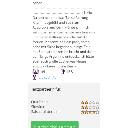
haben..............................................................
.........................................................................
..........................................................:
Hallo,
Du hast schon etwas Tanzerfahrung,
Rhythmusgefühl und Spaß am
Ausprobieren? Dann würde ich mich
sehr über einen gemeinsamen Tanzkurs
und Veranstaltungsbesuche mit dir
freuen. Ich tanze seit ein paar Jahren,
habe mit Salsa begonnen, einige Zeit
mit Standardtänzen verbracht und dann
den Tango Argentino entdeckt. Ich hätte
aber auch große Lust etwas Neues
auszuprobieren, zum Beisp...
59
163
DE-30173
Tanzpartnerin für:
Quickstep:
Slowfox:
Salsa auf der Linie:
Nachricht senden