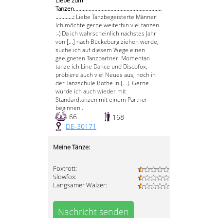
Liebe zum
Tanzen............................................................
............:
Liebe Tanzbegeisterte Männer!
Ich möchte gerne weiterhin viel tanzen.
:-) Da ich wahrscheinlich nächstes Jahr
von [...] nach Bückeburg ziehen werde,
suche ich auf diesem Wege einen
geeigneten Tanzpartner. Momentan
tanze ich Line Dance und Discofox,
probiere auch viel Neues aus, noch in
der Tanzschule Bothe in [...]. Gerne
würde ich auch wieder mit
Standardtänzen mit einem Partner
beginnen...
66
168
DE-30171
Meine Tänze:
Foxtrott:
Slowfox:
Langsamer Walzer:
Nachricht senden