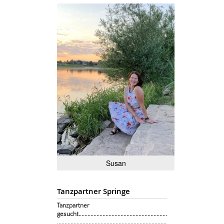
Susan
Tanzpartner Springe
Tanzpartner
gesucht...........................................................
.........................................................................