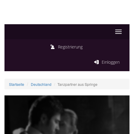
Toggle
navigati
Registrierung
Einloggen
Startseite
Deutschland
Tanzpartner aus Springe