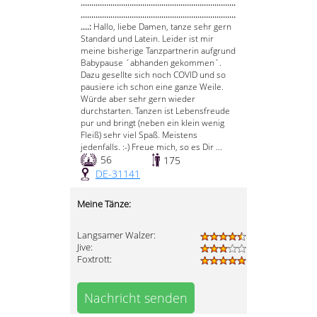
.........................................................................
.........................................................................
....:
Hallo, liebe Damen, tanze sehr gern
Standard und Latein. Leider ist mir
meine bisherige Tanzpartnerin aufgrund
Babypause ´abhanden gekommen´.
Dazu gesellte sich noch COVID und so
pausiere ich schon eine ganze Weile.
Würde aber sehr gern wieder
durchstarten. Tanzen ist Lebensfreude
pur und bringt (neben ein klein wenig
Fleiß) sehr viel Spaß. Meistens
jedenfalls. :-) Freue mich, so es Dir ...
56
175
DE-31141
Meine Tänze:
Langsamer Walzer:
Jive:
Foxtrott:
Nachricht senden