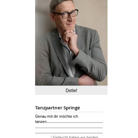
Detlef
Tanzpartner Springe
Genau mit dir möchte ich
tanzen.............................................................
.........................................................................
.........................................................................
.................:
Vielleicht haben wir beiden