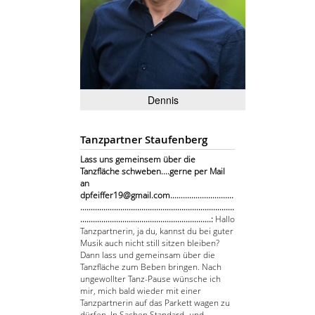
Dennis
Tanzpartner Staufenberg
Lass uns gemeinsem über die
Tanzfläche schweben....gerne per Mail
an
dpfeiffer19@gmail.com..............................
.........................................................................
..............................................................:
Hallo
Tanzpartnerin, ja du, kannst du bei guter
Musik auch nicht still sitzen bleiben?
Dann lass und gemeinsam über die
Tanzfläche zum Beben bringen. Nach
ungewollter Tanz-Pause wünsche ich
mir, mich bald wieder mit einer
Tanzpartnerin auf das Parkett wagen zu
dürfen. In Sachen Standard- und