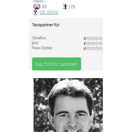
hören...
33
175
DE-35576
Tanzpartner für:
Slowfox:
Jive:
Paso Doble:
Nachricht senden