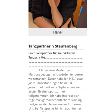
Rahel
Tanzpartnerin Staufenberg
Such Tanzpartner für sie nächsten
Tanzschritte...................................................
.........................................................................
.........................................................................
............:
Ich bin zum Master nach
Marburg gezogen und würde hier gerne
weitertanzen. Davor habe ich in [...] zwei
Jahre Tanzerfahrungen beim STC
gesammelt und im Frühjahr an meinem
ersten Breitensportturnier
teilgenommen. Ich habe Interesse an
regelmäßigem/wöchentlichem Training
und gerne der Teilnahme an Turnieren.
Und bei Tanzpartys bin ich auch immer