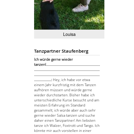
Louisa
Tanzpartner Staufenberg
Ich würde gerne wieder
tanzen!............................................................
.........................................................................
.........................................................................
...................:
Hey, ich habe vor etwa
einem Jahr kurzfristig mit dem Tanzen
aufhören müssen und würde gerne
wieder durchstarten. Bisher habe ich
unterschiedliche Kurse besucht und am
meisten Erfahrung im Standard
gesammelt; ich würde aber auch sehr
gerne wieder Salsa tanzen und suche
daher einen Tanzpartner! Am liebsten
tanze ich Walzer, Foxtrott und Tango. Ich
könnte mir auch vorstellen in einer