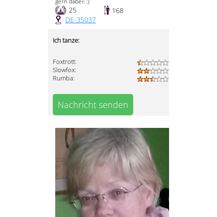
gern dabei! :)
25
168
DE-35037
Ich tanze:
Foxtrott:
Slowfox:
Rumba:
Nachricht senden