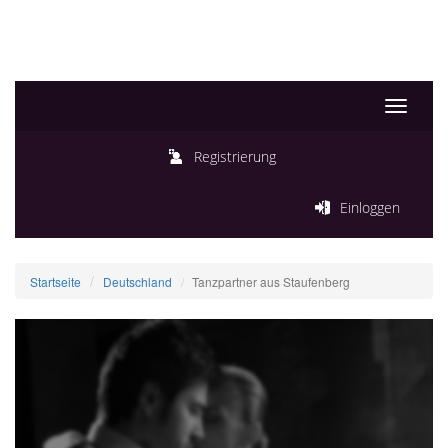
Toggle
navigati
Registrierung
Einloggen
Startseite
Deutschland
Tanzpartner aus Staufenberg