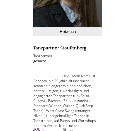
Rebecca
Tanzpartner Staufenberg
Tanzpartner
gesucht...........................................................
.........................................................................
.........................................................................
...............................:
Hey :) Mein Name ist
Rebecca, bin 29 Jahre alt und suche
schon seit längerem einen höflichen,
netten, lustigen, zuverlässigen und
engagierten Tanzpartner für - Salsa
Cubana - Bachata - Zouk - Kizomba -
Standard (Wiener, Walzer, Quick Step,
Tango) - West Coast Swing (Anfänger-
Niveau) für regelmäßiges Tanzen in
Tanzkreisen, auf Partys und Workshops
oder im Verein. Ich lerne sch...
31