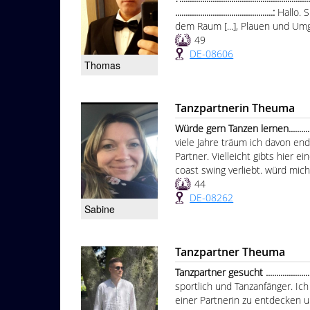
...............................................:
Hallo. 
dem Raum [...], Plauen und Um
49
DE-08606
Thomas
Tanzpartnerin Theuma
Würde gern Tanzen lernen.......................
viele Jahre träum ich davon en
Partner. Vielleicht gibts hier e
coast swing verliebt. würd mic
44
DE-08262
Sabine
Tanzpartner Theuma
Tanzpartner gesucht ............................
sportlich und Tanzanfänger. I
einer Partnerin zu entdecken 