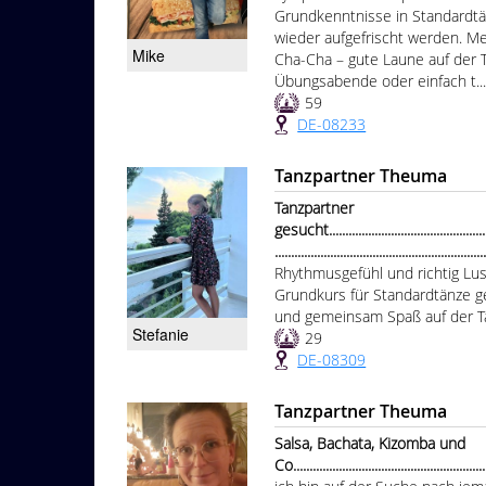
Grundkenntnisse in Standardt
wieder aufgefrischt werden. Me
Mike
Cha-Cha – gute Laune auf der T
Übungsabende oder einfach t..
59
DE-08233
Tanzpartner Theuma
Tanzpartner
gesucht.....................................................
................................................................
Rhythmusgefühl und richtig Lus
Grundkurs für Standardtänze 
und gemeinsam Spaß auf der T
Stefanie
29
DE-08309
Tanzpartner Theuma
Salsa, Bachata, Kizomba und
Co............................................................