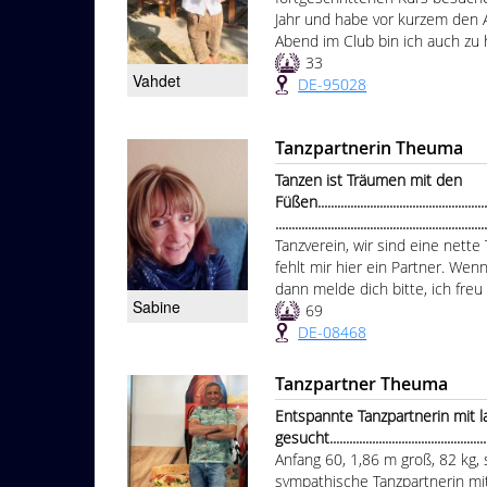
Jahr und habe vor kurzem den 
Abend im Club bin ich auch zu
33
Vahdet
DE-95028
Tanzpartnerin Theuma
Tanzen ist Träumen mit den
Füßen........................................................
...............................................................
Tanzverein, wir sind eine nette
fehlt mir hier ein Partner. Wen
dann melde dich bitte, ich fre
Sabine
69
DE-08468
Tanzpartner Theuma
Entspannte Tanzpartnerin mit l
gesucht.................................................
Anfang 60, 1,86 m groß, 82 kg, s
sympathische Tanzpartnerin m