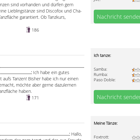
änzen sind vorhanden und dürfen gern
ine Lieblingstänze sind Discofox und Cha-
Nachricht sende
anzfläche garantiert. Ob Tanzkurs,
.
186
Ich tanze:
.....................................................................................
Samba:
..................................:
Ich habe ein gutes
Rumba:
t aufs Tanzen! Bisher habe ich nur einen
Paso Doble:
gemacht, möchte aber gerne dazulernen
anzfläche haben.
Nachricht sende
171
Meine Tänze:
.........................................................................:
Hallo,
Foxtrott: