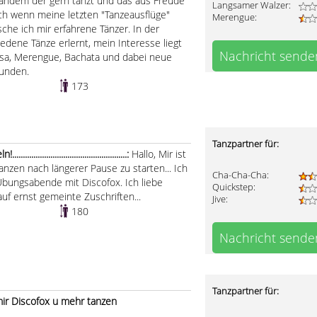
mandem der gern tanzt und das aus Freude
Langsamer Walzer:
h wenn meine letzten "Tanzeausflüge"
Merengue:
he ich mir erfahrene Tänzer. In der
edene Tänze erlernt, mein Interesse liegt
Nachricht sende
alsa, Merengue, Bachata und dabei neue
kunden.
173
Tanzpartner für:
...........................................:
Hallo, Mir ist
anzen nach längerer Pause zu starten... Ich
Cha-Cha-Cha:
bungsabende mit Discofox. Ich liebe
Quickstep:
uf ernst gemeinte Zuschriften...
Jive:
180
Nachricht sende
Tanzpartner für:
ir Discofox u mehr tanzen
.........................................................................................