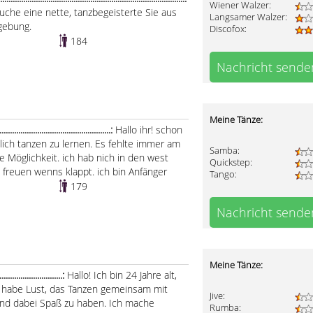
Wiener Walzer:
Suche eine nette, tanzbegeisterte Sie aus
Langsamer Walzer:
gebung.
Discofox:
184
Nachricht sende
Meine Tänze:
........................................:
Hallo ihr! schon
dlich tanzen zu lernen. Es fehlte immer am
Samba:
ine Möglichkeit. ich hab nich in den west
Quickstep:
h freuen wenns klappt. ich bin Anfänger
Tango:
179
Nachricht sende
Meine Tänze:
.......................:
Hallo! Ich bin 24 Jahre alt,
ch habe Lust, das Tanzen gemeinsam mit
Jive:
und dabei Spaß zu haben. Ich mache
Rumba: