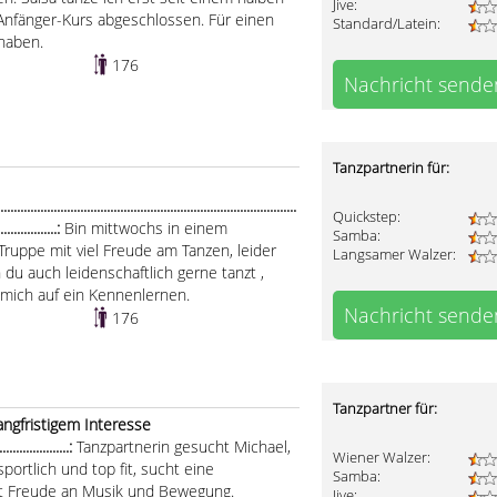
Jive:
Anfänger-Kurs abgeschlossen. Für einen
Standard/Latein:
 haben.
176
Nachricht sende
Tanzpartnerin für:
.....................................................................................
Quickstep:
...................:
Bin mittwochs in einem
Samba:
 Truppe mit viel Freude am Tanzen, leider
Langsamer Walzer:
n du auch leidenschaftlich gerne tanzt ,
u mich auf ein Kennenlernen.
Nachricht sende
176
Tanzpartner für:
angfristigem Interesse
....................:
Tanzpartnerin gesucht Michael,
Wiener Walzer:
portlich und top fit, sucht eine
Samba:
it Freude an Musik und Bewegung.
Jive: