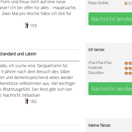
in Form und freue mich auf eine neue
Paso Doble:
nze? Ich bin offen für alles – Hauptsache,
 Zwei Mal pro Woche hätte ich Zeit für
Nachricht sende
193
Ich tanze:
Standard und Latein
.....................................................................................
Cha-Cha-Cha:
allo, ich suche eine Tanzpartnerin für
Foxtrott:
r 9 Jahren nach dem Besuch des Silber
Discofox:
ört und dementsprechend vieles wieder
kenntisse vollkommen aus. Viel wichtiger
Nachricht sende
 Rhytmusgefühl. Der Rest gibt sich von
ne Nachricht Sebastian
182
Meine Tänze: