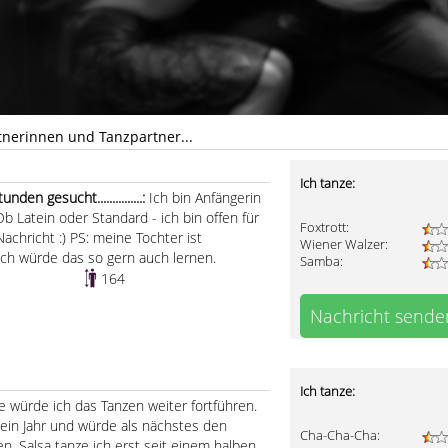
nerinnen und Tanzpartner...
Ich tanze:
den gesucht...............:
Ich bin Anfängerin
b Latein oder Standard - ich bin offen für
Foxtrott:
Nachricht :) PS: meine Tochter ist
Wiener Walzer:
 ich würde das so gern auch lernen.
Samba:
164
Nachricht sende
Ich tanze:
e würde ich das Tanzen weiter fortführen.
 ein Jahr und würde als nächstes den
Cha-Cha-Cha:
n. Salsa tanze ich erst seit einem halben