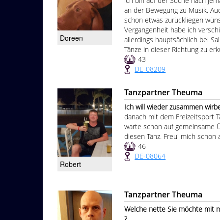
ich bin auf der Suche nach je
an der Bewegung zu Musik. Auc
schon etwas zurückliegen wünsc
Vergangenheit habe ich verschi
Doreen
allerdings hauptsächlich bei S
Tänze in dieser Richtung zu er
43
DE-08209
Tanzpartner Theuma
Ich will wieder zusammen wirbeln!...........
danach mit dem Freizeitsport T
warte schon auf gemeinsame Ü
diesen Tanz. Freu' mich schon a
46
DE-08064
Robert
Tanzpartner Theuma
Welche nette Sie möchte mit m
?...............................................................