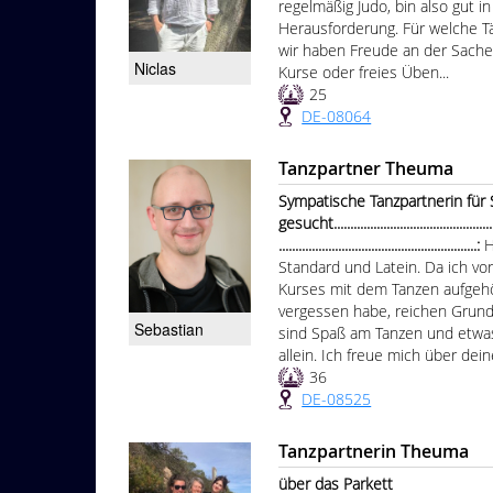
regelmäßig Judo, bin also gut 
Herausforderung. Für welche Tä
wir haben Freude an der Sache.
Niclas
Kurse oder freies Üben...
25
DE-08064
Tanzpartner Theuma
Sympatische Tanzpartnerin für 
gesucht.....................................................
............................................................:
H
Standard und Latein. Da ich vo
Kurses mit dem Tanzen aufgeh
vergessen habe, reichen Grund
Sebastian
sind Spaß am Tanzen und etwas
allein. Ich freue mich über dei
36
DE-08525
Tanzpartnerin Theuma
über das Parkett