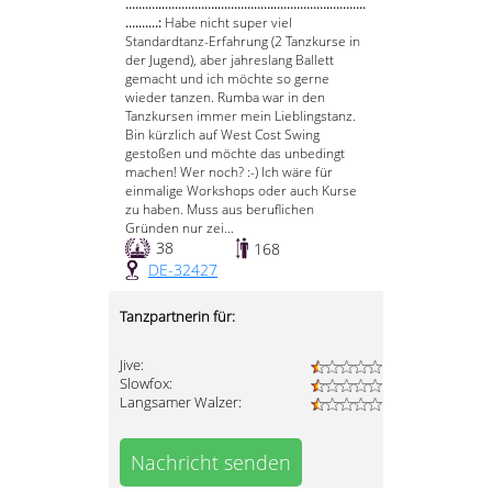
.........................................................................
..........:
Habe nicht super viel
Standardtanz-Erfahrung (2 Tanzkurse in
der Jugend), aber jahreslang Ballett
gemacht und ich möchte so gerne
wieder tanzen. Rumba war in den
Tanzkursen immer mein Lieblingstanz.
Bin kürzlich auf West Cost Swing
gestoßen und möchte das unbedingt
machen! Wer noch? :-) Ich wäre für
einmalige Workshops oder auch Kurse
zu haben. Muss aus beruflichen
Gründen nur zei...
38
168
DE-32427
Tanzpartnerin für:
Jive:
Slowfox:
Langsamer Walzer:
Nachricht senden