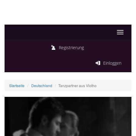
Toggle
navigati
Registrierung
Einloggen
Startseite
Deutschland
Tanzpartner aus Vlotho