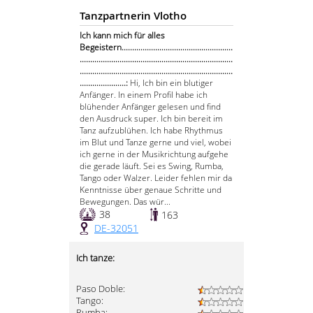
Tanzpartnerin Vlotho
Ich kann mich für alles
Begeistern.....................................................
.........................................................................
.........................................................................
......................:
Hi, Ich bin ein blutiger
Anfänger. In einem Profil habe ich
blühender Anfänger gelesen und find
den Ausdruck super. Ich bin bereit im
Tanz aufzublühen. Ich habe Rhythmus
im Blut und Tanze gerne und viel, wobei
ich gerne in der Musikrichtung aufgehe
die gerade läuft. Sei es Swing, Rumba,
Tango oder Walzer. Leider fehlen mir da
Kenntnisse über genaue Schritte und
Bewegungen. Das wür...
38
163
DE-32051
Ich tanze:
Paso Doble:
Tango:
Rumba: