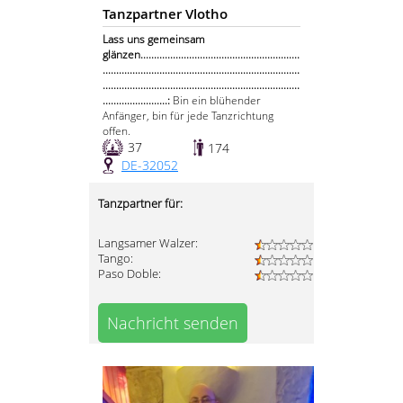
Tanzpartner Vlotho
Lass uns gemeinsam
glänzen...........................................................
.........................................................................
.........................................................................
........................:
Bin ein blühender
Anfänger, bin für jede Tanzrichtung
offen.
37
174
DE-32052
Tanzpartner für:
Langsamer Walzer:
Tango:
Paso Doble:
Nachricht senden