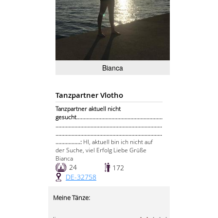
Bianca
Tanzpartner Vlotho
Tanzpartner aktuell nicht
gesucht...........................................................
.........................................................................
.........................................................................
.................:
HI, aktuell bin ich nicht auf
der Suche, viel Erfolg Liebe Grüße
Bianca
24
172
DE-32758
Meine Tänze: