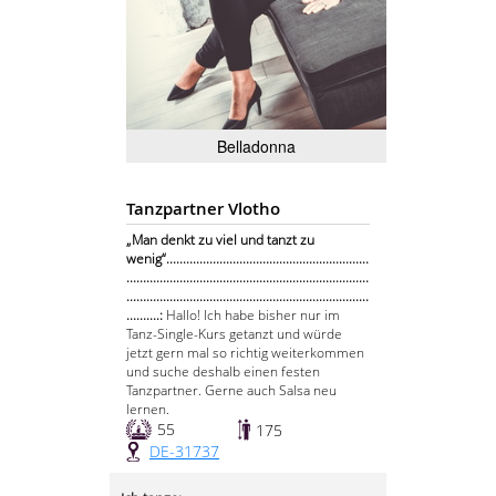
Belladonna
Tanzpartner Vlotho
„Man denkt zu viel und tanzt zu
wenig“.............................................................
.........................................................................
.........................................................................
..........:
Hallo! Ich habe bisher nur im
Tanz-Single-Kurs getanzt und würde
jetzt gern mal so richtig weiterkommen
und suche deshalb einen festen
Tanzpartner. Gerne auch Salsa neu
lernen.
55
175
DE-31737