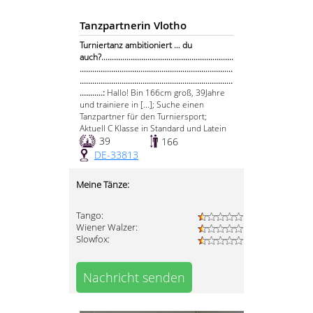
Tanzpartnerin Vlotho
Turniertanz ambitioniert … du
auch?...............................................................
.........................................................................
.........................................................................
...........:
Hallo! Bin 166cm groß, 39Jahre
und trainiere in [...]; Suche einen
Tanzpartner für den Turniersport;
Aktuell C Klasse in Standard und Latein
39
166
DE-33813
Meine Tänze:
Tango:
Wiener Walzer:
Slowfox:
Nachricht senden