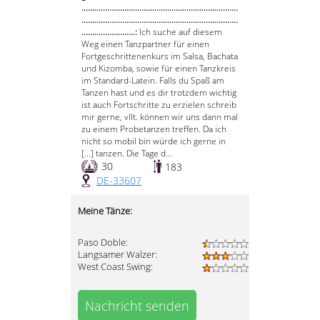
.........................................................................
.........................................................................
.........................:
Ich suche auf diesem
Weg einen Tanzpartner für einen
Fortgeschrittenenkurs im Salsa, Bachata
und Kizomba, sowie für einen Tanzkreis
im Standard-Latein. Falls du Spaß am
Tanzen hast und es dir trotzdem wichtig
ist auch Fortschritte zu erzielen schreib
mir gerne, vllt. können wir uns dann mal
zu einem Probetanzen treffen. Da ich
nicht so mobil bin würde ich gerne in
[...] tanzen. Die Tage d...
30
183
DE-33607
Meine Tänze:
Paso Doble:
Langsamer Walzer:
West Coast Swing:
Nachricht senden