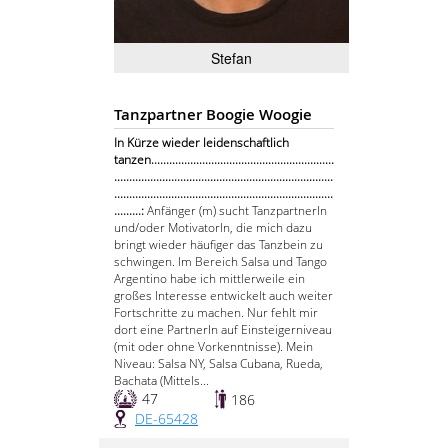
Stefan
Tanzpartner Boogie Woogie
In Kürze wieder leidenschaftlich
tanzen.............................................................
.........................................................................
.........................................................................
.........:
Anfänger (m) sucht TanzpartnerIn
und/oder MotivatorIn, die mich dazu
bringt wieder häufiger das Tanzbein zu
schwingen. Im Bereich Salsa und Tango
Argentino habe ich mittlerweile ein
großes Interesse entwickelt auch weiter
Fortschritte zu machen. Nur fehlt mir
dort eine PartnerIn auf Einsteigerniveau
(mit oder ohne Vorkenntnisse). Mein
Niveau: Salsa NY, Salsa Cubana, Rueda,
Bachata (Mittels...
47
186
DE-65428