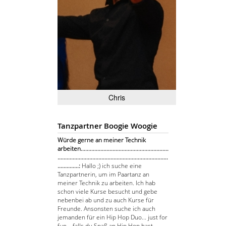
Chris
Tanzpartner Boogie Woogie
Würde gerne an meiner Technik
arbeiten..........................................................
.........................................................................
..............:
Hallo ;) ich suche eine
Tanzpartnerin, um im Paartanz an
meiner Technik zu arbeiten. Ich hab
schon viele Kurse besucht und gebe
nebenbei ab und zu auch Kurse für
Freunde. Ansonsten suche ich auch
jemanden für ein Hip Hop Duo... just for
fun... falls du Spaß an Hip Hop hast.