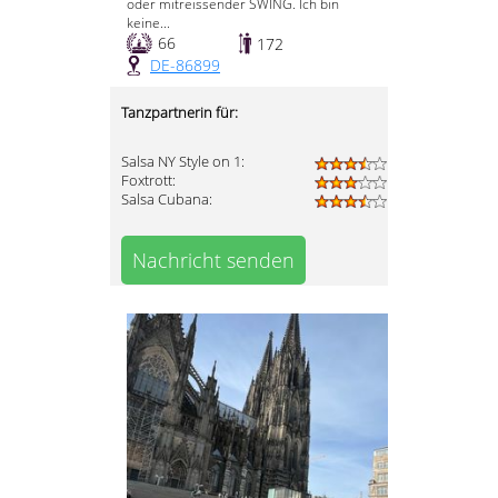
oder mitreissender SWING. Ich bin
keine...
66
172
DE-86899
Tanzpartnerin für:
Salsa NY Style on 1:
Foxtrott:
Salsa Cubana:
Nachricht senden