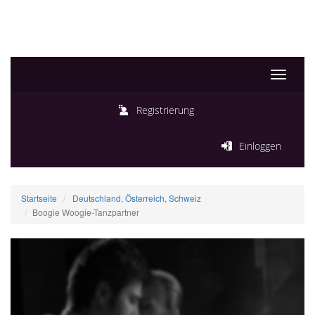
Toggle
navigati
Registrierung
Einloggen
Startseite
Deutschland, Österreich, Schweiz
Boogie Woogie-Tanzpartner