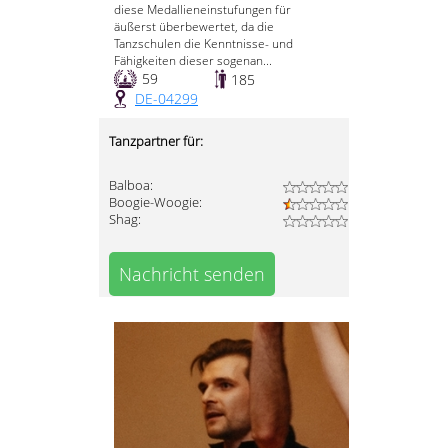
diese Medallieneinstufungen für
äußerst überbewertet, da die
Tanzschulen die Kenntnisse- und
Fähigkeiten dieser sogenan...
59
185
DE-04299
Tanzpartner für:
Balboa:
Boogie-Woogie:
Shag:
Nachricht senden