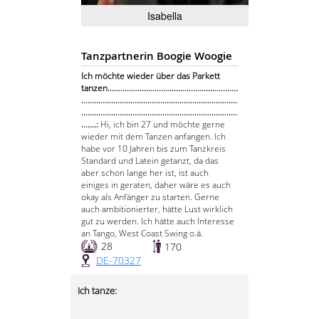
Isabella
Tanzpartnerin Boogie Woogie
Ich möchte wieder über das Parkett
tanzen.............................................................
.........................................................................
.........................................................................
.......:
Hi, ich bin 27 und möchte gerne
wieder mit dem Tanzen anfangen. Ich
habe vor 10 Jahren bis zum Tanzkreis
Standard und Latein getanzt, da das
aber schon lange her ist, ist auch
einiges in geraten, daher wäre es auch
okay als Anfänger zu starten. Gerne
auch ambitionierter, hätte Lust wirklich
gut zu werden. Ich hätte auch Interesse
an Tango, West Coast Swing o.ä.
28
170
DE-70327
Ich tanze: