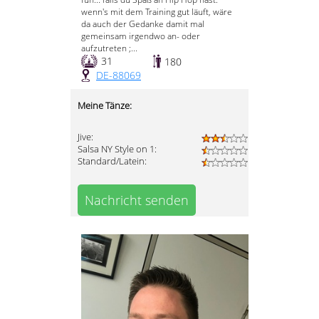
wenn's mit dem Training gut läuft, wäre
da auch der Gedanke damit mal
gemeinsam irgendwo an- oder
aufzutreten ;...
31
180
DE-88069
Meine Tänze:
Jive:
Salsa NY Style on 1:
Standard/Latein:
Nachricht senden