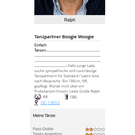
Ralph
Tanzpartner Boogie Woogie
Einfach
Tanzen............................................................
.........................................................................
.........................................................................
...................................:
Hallo junge Lady,
suche sympathische und zuverlässige
Tanzpartnerin für Standard / Latein bzw.
nach Absprache. Bin 186cm, NR,
gepflegt. Würde mich über ein
Probetanzen freuen. Liebe Grüße Ralph
44
186
DE-13053
Meine Tänze:
Paso Doble:
Tango Argentino: