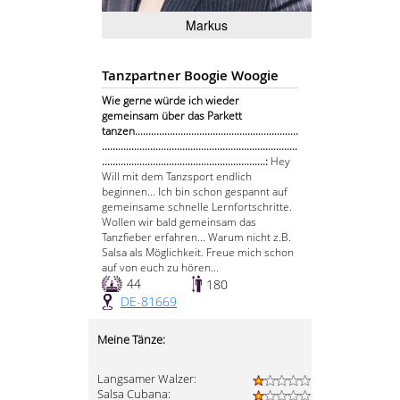
Markus
Tanzpartner Boogie Woogie
Wie gerne würde ich wieder
gemeinsam über das Parkett
tanzen.............................................................
.........................................................................
.............................................................:
Hey
Will mit dem Tanzsport endlich
beginnen... Ich bin schon gespannt auf
gemeinsame schnelle Lernfortschritte.
Wollen wir bald gemeinsam das
Tanzfieber erfahren... Warum nicht z.B.
Salsa als Möglichkeit. Freue mich schon
auf von euch zu hören...
44
180
DE-81669
Meine Tänze:
Langsamer Walzer:
Salsa Cubana: