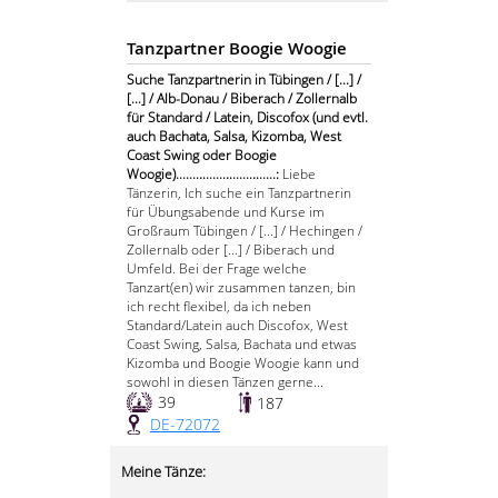
Tanzpartner Boogie Woogie
Suche Tanzpartnerin in Tübingen / [...] /
[...] / Alb-Donau / Biberach / Zollernalb
für Standard / Latein, Discofox (und evtl.
auch Bachata, Salsa, Kizomba, West
Coast Swing oder Boogie
Woogie)..............................:
Liebe
Tänzerin, Ich suche ein Tanzpartnerin
für Übungsabende und Kurse im
Großraum Tübingen / [...] / Hechingen /
Zollernalb oder [...] / Biberach und
Umfeld. Bei der Frage welche
Tanzart(en) wir zusammen tanzen, bin
ich recht flexibel, da ich neben
Standard/Latein auch Discofox, West
Coast Swing, Salsa, Bachata und etwas
Kizomba und Boogie Woogie kann und
sowohl in diesen Tänzen gerne...
39
187
DE-72072
Meine Tänze: