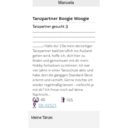
Manuela
Tanzpartner Boogie Woogie
Tanzpartner gesucht :))
.........................................................................
.........................................................................
.........................................................................
............:
Hallo du! :) Da mein derzeitiger
Tanzpartner bald beruflich ins Ausland
gehen wird, hoffe ich, dich hier zu
finden und gemeinsam mit dir mein
Hobby fortsetzen zu können. Ich war
vier Jahre in einer Tanzschule aktiv und
habe dort die gängigen Standard-Tänze
erlernt und vertieft. Gerne möchte ich
wieder regelmäßig tanzen - vielleicht ja
mit dir? Ich freue mich auf deine
Nachricht...
40
165
DE-92521
Meine Tänze: