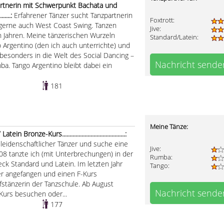
artnerin mit Schwerpunkt Bachata und
....:
Erfahrener Tänzer sucht Tanzpartnerin
Foxtrott:
gerne auch West Coast Swing. Tanzen
Jive:
en Jahren. Meine tänzerischen Wurzeln
Standard/Latein:
o Argentino (den ich auch unterrichte) und
 besonders in die Welt des Social Dancing –
Nachricht sende
ba. Tango Argentino bleibt dabei ein
181
Meine Tänze:
ronze-Kurs..........................................:
n leidenschaftlicher Tänzer und suche eine
Jive:
08 tanzte ich (mit Unterbrechungen) in der
Rumba:
ck Standard und Latein. Im letzten Jahr
Tango:
er angefangen und einen F-Kurs
fstänzerin der Tanzschule. Ab August
Nachricht sende
Kurs besuchen oder...
177