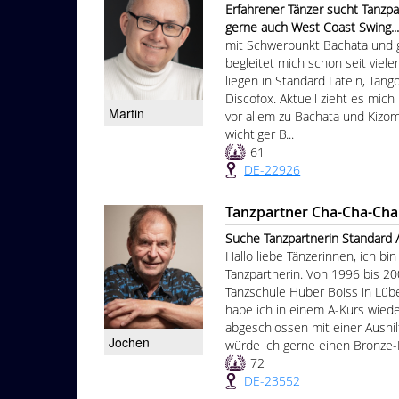
Erfahrener Tänzer sucht Tanzp
gerne auch West Coast Swing......
mit Schwerpunkt Bachata und 
begleitet mich schon seit viel
liegen in Standard Latein, Tang
Discofox. Aktuell zieht es mich
Martin
vor allem zu Bachata und Kizom
wichtiger B...
61
DE-22926
Tanzpartner Cha-Cha-Cha
Suche Tanzpartnerin Standard / Latein B
Hallo liebe Tänzerinnen, ich bi
Tanzpartnerin. Von 1996 bis 20
Tanzschule Huber Boiss in Lübe
habe ich in einem A-Kurs wied
abgeschlossen mit einer Aushil
Jochen
würde ich gerne einen Bronze-
72
DE-23552