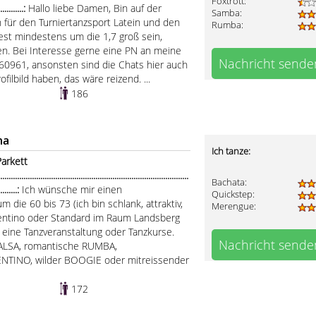
Foxtrott:
.............:
Hallo liebe Damen, Bin auf der
Samba:
 für den Turniertanzsport Latein und den
Rumba:
test mindestens um die 1,7 groß sein,
gen. Bei Interesse gerne eine PN an meine
Nachricht sende
0961, ansonsten sind die Chats hier auch
ofilbild haben, das wäre reizend. ...
186
ha
Ich tanze:
arkett
.....................................................................................
Bachata:
..........:
Ich wünsche mir einen
Quickstep:
 die 60 bis 73 (ich bin schlank, attraktiv,
Merengue:
rgentino oder Standard im Raum Landsberg
r eine Tanzveranstaltung oder Tanzkurse.
Nachricht sende
 SALSA, romantische RUMBA,
ENTINO, wilder BOOGIE oder mitreissender
172