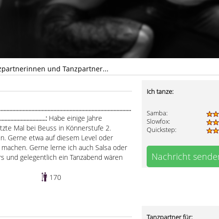
zpartnerinnen und Tanzpartner...
Ich tanze:
.......................................................................................
Samba:
................................:
Habe einige Jahre
Slowfox:
etzte Mal bei Beuss in Könnerstufe 2.
Quickstep:
n. Gerne etwa auf diesem Level oder
 machen. Gerne lerne ich auch Salsa oder
Nachricht sende
rs und gelegentlich ein Tanzabend wären
170
Tanzpartner für: