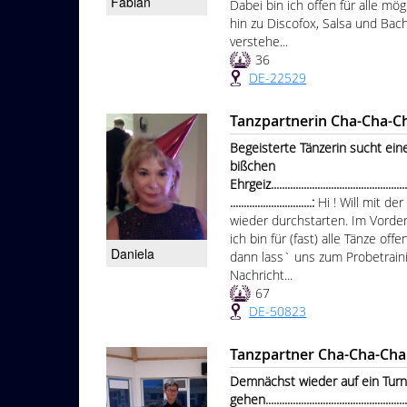
Fabian
Dabei bin ich offen für alle mö
hin zu Discofox, Salsa und Bacha
verstehe...
36
DE-22529
Tanzpartnerin Cha-Cha-C
Begeisterte Tänzerin sucht ein
bißchen
Ehrgeiz......................................................
..............................:
Hi ! Will mit d
wieder durchstarten. Im Vorder
ich bin für (fast) alle Tänze o
Daniela
dann lass` uns zum Probetraini
Nachricht...
67
DE-50823
Tanzpartner Cha-Cha-Cha
Demnächst wieder auf ein Turn
gehen........................................................