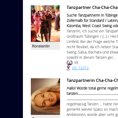
Tanzpartner Cha-Cha-Cha
Suche Tanzpartnerin in Tübingen /
Zollernalb für Standard / Latein
Kizomba, West Coast Swing oder Boogi
Tänzerin, Ich suche ein Tanzp
Großraum Tübingen / [...] / Hech
Umfeld. Bei der Frage welche T
Konstantin
recht flexibel, da ich neben S
Swing, Salsa, Bachata und et
sowohl in diesen Tänzen ger...
39
DE-72072
Tanzpartnerin Cha-Cha-C
Hallo! Würde total gerne regel
tanzen.......................................................
...............................................................
regelmässig Tanzen ... Hatte ne
gemerkt wieviel Spass es macht
Ambitionen, würde aber sehr ge