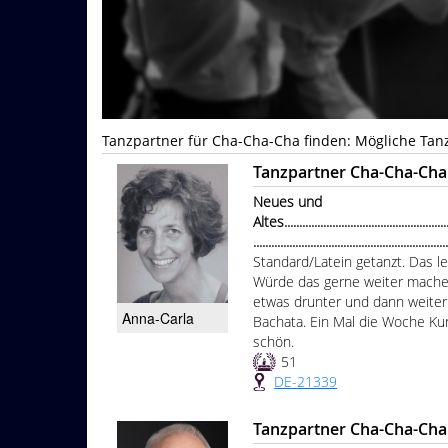
Tanzpartner für Cha-Cha-Cha finden: Mögliche Tan
Tanzpartner Cha-Cha-Cha
Neues und
Altes.........................................................
................................................................
Standard/Latein getanzt. Das l
Würde das gerne weiter mache
etwas drunter und dann weiter
Anna-Carla
Bachata. Ein Mal die Woche Ku
schön.
51
DE-21339
Tanzpartner Cha-Cha-Cha