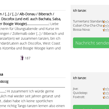
Ich tanze:
 [...] / [...] / Alb-Donau / Biberach /
, Discofox (und evtl. auch Bachata, Salsa,
Turniertanz Standard:
e Woogie)..............................:
Liebe
Cuban Cha-Cha-Cha:
artnerin für Übungsabende und Kurse im
Bossa Nova:
ingen / Zollernalb oder [...] / Biberach und
anzart(en) wir zusammen tanzen, bin ich
Nachricht sende
tandard/Latein auch Discofox, West Coast
was Kizomba und Boogie Woogie kann und
187
ha
Ich tanze:
mässig
.....................................................................................
Jive:
.........:
Hi zusammen! Ich würde gerne
Quickstep:
ulich mal wieder seit Jahren getanzt und
Foxtrott:
...dabei habe ich keine sportlichen
rne richtig Tango tanzen lernen also einen