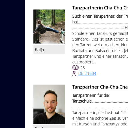
Tanzpartnerin Cha-Cha-C
Such einen Tanzpartner, der F
hat............................................................
...........................................................:
H
Schule einen Tanzkurs gemacht
Standard). Das ist jetzt schon e
den Tanzen weitermachen. Nun
Katja
Bachata und Salsa entdeckt. Je
Tanzpartner und einer Tanzsch
ausprobiert...
28
DE-71634
Tanzpartner Cha-Cha-Cha
Tanzpartnerin für die
Tanzschule.................................................
...............................................................
Tanzpartnerin, die Lust hat 1
einfach eine schöne Zeit zu ver
mit Kursen und Tanzpartys oder