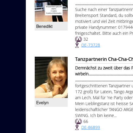
...............................................................
Suche nach einer Tanzpartnerin
Breitensport Standard, du soll
motiviert und viel Zeit mitbrin
Benedikt
private Handynummer: 0179446
freigeschaltet. Bitte auch ein Pr
32
DE-73728
Tanzpartnerin Cha-Cha-C
Demnächst zu zweit über das P
wirbeln......................................................
...............................................................
fortgeschrittenen Tanzpartner um
172 groß) für Latein, Tango A
am Lech. Mal für 'ne Party ode
Evelyn
Mein Lieblingstanz ist heisse
leidenschaftlicher TANGO ARG
SWING. Ich bin keine...
66
DE-86899