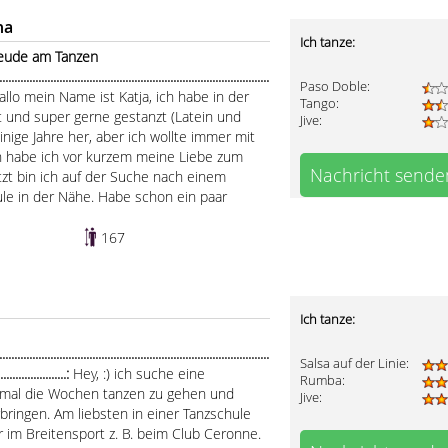
ha
Ich tanze:
reude am Tanzen
........................................................................................
Paso Doble:
allo mein Name ist Katja, ich habe in der
Tango:
 und super gerne gestanzt (Latein und
Jive:
inige Jahre her, aber ich wollte immer mit
 habe ich vor kurzem meine Liebe zum
Nachricht sende
tzt bin ich auf der Suche nach einem
ule in der Nähe. Habe schon ein paar
167
Ich tanze:
...................................................................................
Salsa auf der Linie:
........................:
Hey, :) ich suche eine
Rumba:
-2 mal die Wochen tanzen zu gehen und
Jive:
bringen. Am liebsten in einer Tanzschule
 im Breitensport z. B. beim Club Ceronne.