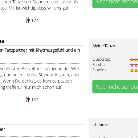
Nachricht sende
glichen Tänze von Standard und Latein bis
ta. Mir ist wichtig, dass wir uns gut
174
ha
Meine Tänze:
en Tanzpartner mit Rhytmusgefühl und ein
Quickstep:
.....................................................................................
Samba:
er schönsten Freizeitbeschäftigung der Welt
Slowfox:
grund bei mir steht Standard/Latein, aber
ffen. Wenn Du denkst, es könnte passen,
Nachricht sende
ng treffen. Freu' mich schon auf
162
Ich tanze:
ier
.....................................................................................