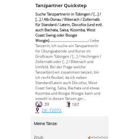
Tanzpartner Quickstep
Suche Tanzpartnerin in Tübingen / [...] /
[...] / Alb-Donau / Biberach / Zollernalb
für Standard / Latein, Discofox (und evtl.
auch Bachata, Salsa, Kizomba, West
Coast Swing oder Boogie
Woogie)..........................................:
Liebe
Tänzerin, Ich suche ein Tanzpartnerin
für Übungsabende und Kurse im
Großraum Tübingen / [...] / Hechingen /
Zollernalb oder [...] / Biberach und
Umfeld. Bei der Frage welche
Tanzart(en) wir zusammen tanzen, bin
ich recht flexibel, da ich neben
Standard/Latein auch Discofox, West
Coast Swing, Salsa, Bachata und etwas
Kizomba und Boogie Woogie kann und
sowohl in diesen Tänzen ger...
39
187
DE-72072
Meine Tänze:
Zouk: