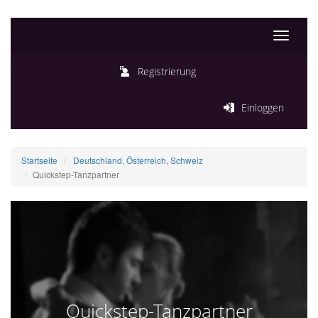
Toggle
navigati
Registrierung
Einloggen
Startseite
Deutschland, Österreich, Schweiz
Quickstep-Tanzpartner
Quickstep-Tanzpartner