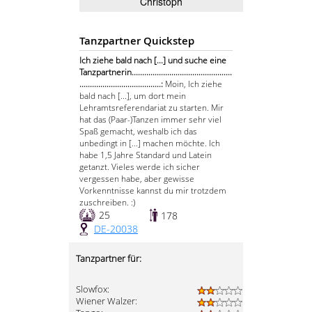
Christoph
Tanzpartner Quickstep
Ich ziehe bald nach [...] und suche eine
Tanzpartnerin................................................
.......................................:
Moin, Ich ziehe
bald nach [...], um dort mein
Lehramtsreferendariat zu starten. Mir
hat das (Paar-)Tanzen immer sehr viel
Spaß gemacht, weshalb ich das
unbedingt in [...] machen möchte. Ich
habe 1,5 Jahre Standard und Latein
getanzt. Vieles werde ich sicher
vergessen habe, aber gewisse
Vorkenntnisse kannst du mir trotzdem
zuschreiben. :)
25
178
DE-20038
Tanzpartner für:
Slowfox:
Wiener Walzer: