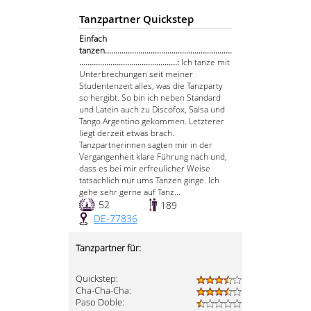
Tanzpartner Quickstep
Einfach
tanzen.............................................................
...............................................:
Ich tanze mit
Unterbrechungen seit meiner
Studentenzeit alles, was die Tanzparty
so hergibt. So bin ich neben Standard
und Latein auch zu Discofox, Salsa und
Tango Argentino gekommen. Letzterer
liegt derzeit etwas brach.
Tanzpartnerinnen sagten mir in der
Vergangenheit klare Führung nach und,
dass es bei mir erfreulicher Weise
tatsächlich nur ums Tanzen ginge. Ich
gehe sehr gerne auf Tanz...
52
189
DE-77836
Tanzpartner für:
Quickstep:
Cha-Cha-Cha:
Paso Doble: