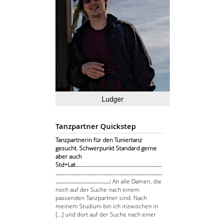
Ludger
Tanzpartner Quickstep
Tanzpartnerin für den Tuniertanz
gesucht. Schwerpunkt Standard gerne
aber auch
Std+Lat...........................................................
.........................................................................
.....................................:
An alle Damen, die
noch auf der Suche nach einem
passenden Tanzpartner sind. Nach
meinem Studium bin ich inzwischen in
[...] und dort auf der Suche nach einer