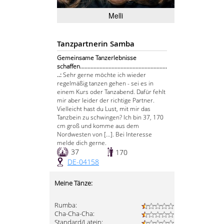
Melli
Tanzpartnerin Samba
Gemeinsame Tanzerlebnisse
schaffen..........................................................
..:
Sehr gerne möchte ich wieder
regelmäßig tanzen gehen - sei es in
einem Kurs oder Tanzabend. Dafür fehlt
mir aber leider der richtige Partner.
Vielleicht hast du Lust, mit mir das
Tanzbein zu schwingen? Ich bin 37, 170
cm groß und komme aus dem
Nordwesten von [...]. Bei Interesse
melde dich gerne.
37
170
DE-04158
Meine Tänze:
Rumba:
Cha-Cha-Cha:
Standard/Latein: