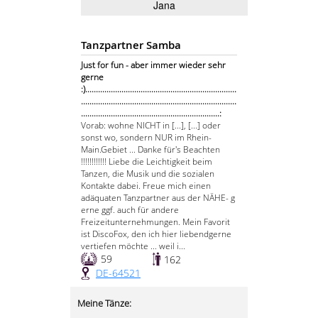
Jana
Tanzpartner Samba
Just for fun - aber immer wieder sehr
gerne
:).......................................................................
.........................................................................
.................................................................:
Vorab: wohne NICHT in [...], [...] oder
sonst wo, sondern NUR im Rhein-
Main.Gebiet ... Danke für's Beachten
!!!!!!!!!!!! Liebe die Leichtigkeit beim
Tanzen, die Musik und die sozialen
Kontakte dabei. Freue mich einen
adäquaten Tanzpartner aus der NÄHE- g
erne ggf. auch für andere
Freizeitunternehmungen. Mein Favorit
ist DiscoFox, den ich hier liebendgerne
vertiefen möchte ... weil i...
59
162
DE-64521
Meine Tänze: