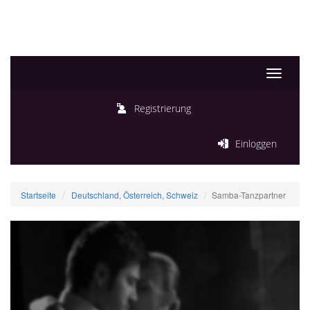
Toggle
navigati
Registrierung
Einloggen
Startseite
Deutschland, Österreich, Schweiz
Samba-Tanzpartner