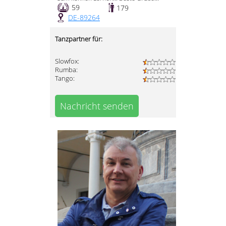
59
179
DE-89264
Tanzpartner für:
Slowfox:
Rumba:
Tango:
Nachricht senden