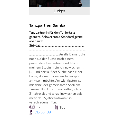
Ludger
Tanzpartner Samba
Tanzpartnerin für den Tuniertanz
gesucht. Schwerpunkt Standard gerne
aber auch
Std+Lat...........................................................
.........................................................................
.....................................:
An alle Damen, die
noch auf der Suche nach einem
passenden Tanzpartner sind. Nach
meinem Studium bin ich inzwischen in
[...] und dort auf der Suche nach einer
Dame, die mit mir in den Tuniersport
aktiv sein möchte. Am wichtigsten ist
mir dabei der gemeinsame Spaß am
Tanzen. Nun kurz zu mir selbst, ich bin
31 Jahre alt und tanze inzwischen seit
mehr als 15 Jahren (davon 8 in
verschiedenen Tun...
32
185
DE-65189