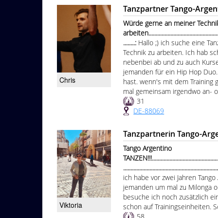
Tanzpartner Tango-Argen
Würde gerne an meiner Techni
arbeiten....................................................
........:
Hallo ;) ich suche eine Ta
Technik zu arbeiten. Ich hab s
nebenbei ab und zu auch Kurse
jemanden für ein Hip Hop Duo... 
Chris
hast. wenn's mit dem Training 
mal gemeinsam irgendwo an- ode
31
DE-88069
Tanzpartnerin Tango-Arg
Tango Argentino
TANZEN!!!...................................................
................................................................
ich habe vor zwei Jahren Tango
jemanden um mal zu Milonga 
besuche ich noch zusätzlich ei
Viktoria
schon auf Trainingseinheiten. 
58