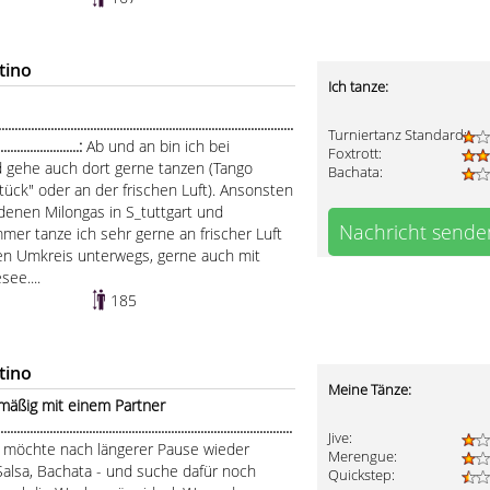
tino
Ich tanze:
......................................................................................
Turniertanz Standard:
..........................:
Ab und an bin ich bei
Foxtrott:
d gehe auch dort gerne tanzen (Tango
Bachata:
stück" oder an der frischen Luft). Ansonsten
denen Milongas in S_tuttgart und
Nachricht sende
er tanze ich sehr gerne an frischer Luft
en Umkreis unterwegs, gerne auch mit
ee....
185
tino
Meine Tänze:
mäßig mit einem Partner
.....................................................................................
Jive:
h möchte nach längerer Pause wieder
Merengue:
Salsa, Bachata - und suche dafür noch
Quickstep: