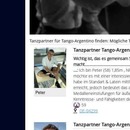
Tanzpartner für Tango-Argentino finden: Mögliche 
Tanzpartner Tango-Argen
Wichtig ist, das es gemeinsam
macht........................................................
....:
Ich bin Peter (58) 1,85m , N
möchte es mit einer interessier
habe im Standart & Latein mittl
erreicht, jedoch bedeutet das a
Peter
Medallieneinstufungen für äuße
Kenntnisse- und Fähigkeiten di
59
DE-04299
Tanzpartner Tango-Argen