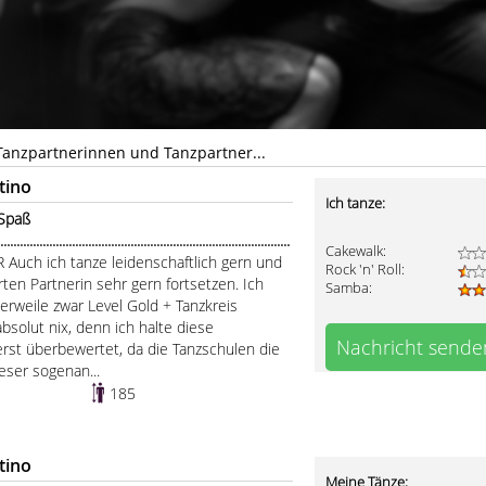
Tanzpartnerinnen und Tanzpartner...
tino
Ich tanze:
 Spaß
.....................................................................................
Cakewalk:
R Auch ich tanze leidenschaftlich gern und
Rock 'n' Roll:
ten Partnerin sehr gern fortsetzen. Ich
Samba:
erweile zwar Level Gold + Tanzkreis
bsolut nix, denn ich halte diese
Nachricht sende
rst überbewertet, da die Tanzschulen die
eser sogenan...
185
tino
Meine Tänze: