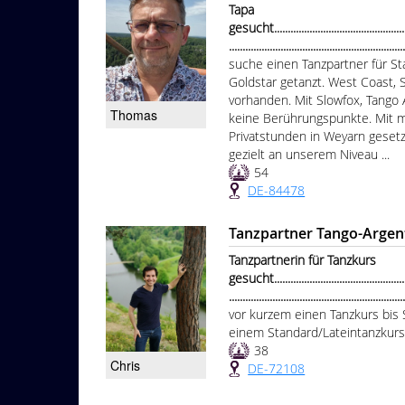
Tapa
gesucht.....................................................
................................................................
suche einen Tanzpartner für St
Goldstar getanzt. West Coast,
vorhanden. Mit Slowfox, Tango 
Thomas
keine Berührungspunkte. Mit m
Privatstunden in Weyarn gesetz
gezielt an unserem Niveau ...
54
DE-84478
Tanzpartner Tango-Argen
Tanzpartnerin für Tanzkurs
gesucht.....................................................
...............................................................
vor kurzem einen Tanzkurs bis
einem Standard/Lateintanzkurs 
38
Chris
DE-72108