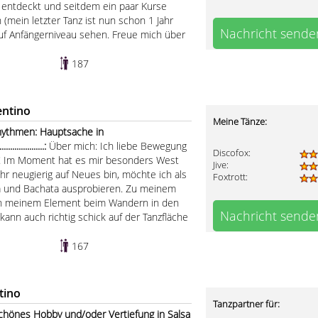
 entdeckt und seitdem ein paar Kurse
 (mein letzter Tanz ist nun schon 1 Jahr
Nachricht sende
uf Anfängerniveau sehen. Freue mich über
187
entino
Meine Tänze:
hythmen: Hauptsache in
...................:
Über mich: Ich liebe Bewegung
Discofox:
n! Im Moment hat es mir besonders West
Jive:
hr neugierig auf Neues bin, möchte ich als
Foxtrott:
a und Bachata ausprobieren. Zu meinem
h in meinem Element beim Wandern in den
Nachricht sende
kann auch richtig schick auf der Tanzfläche
167
tino
Tanzpartner für:
schönes Hobby und/oder Vertiefung in Salsa