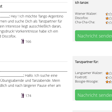
Ich tanze:
st
......................................................................................
Wiener Walzer:
..............:
Hey ! Ich möchte Tango Argentino
Discofox:
rnen und suche Dich als Tanzpartner für
Cha-Cha-Cha:
ein Interesse liegt ausschließlich daran,
ungsdruck! Vorkenntnisse habe ich ein
Nachricht sende
d Discofox.
166
Tanzpartner für:
.....................................................................................
Langsamer Walzer:
................................:
Hallo. Ich suche eine
Foxtrott:
n, Übungsabende und Tanzabende. Mein
Boogie-Woogie:
edlich und nach längerer Pause eher am
Nachricht sende
174