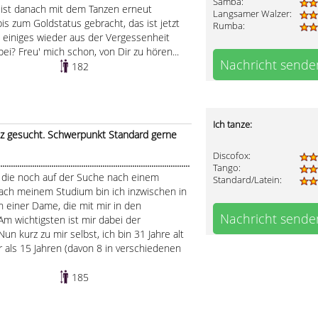
Samba:
 ist danach mit dem Tanzen erneut
Langsamer Walzer:
bis zum Goldstatus gebracht, das ist jetzt
Rumba:
 einiges wieder aus der Vergessenheit
bei? Freu' mich schon, von Dir zu hören...
Nachricht sende
182
Ich tanze:
anz gesucht. Schwerpunkt Standard gerne
Discofox:
....................................................................................
Tango:
 die noch auf der Suche nach einem
Standard/Latein:
ach meinem Studium bin ich inzwischen in
ch einer Dame, die mit mir in den
Nachricht sende
Am wichtigsten ist mir dabei der
 kurz zu mir selbst, ich bin 31 Jahre alt
 als 15 Jahren (davon 8 in verschiedenen
185