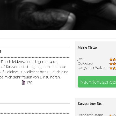
Meine Tänze:
g
....................................................................................
Jive:
.:
Da ich leidenschaftlich gerne tanze,
Quickstep:
auf Tanzveranstaltungen gehen. Ich tanze
Langsamer Walzer:
uf Goldlevel +. Vielleicht bist Du auch eine
rde mich sehr freuen von Dir zu hören.
Nachricht sende
170
Tanzpartner für:
.....................................................................................
Standard/Latein: