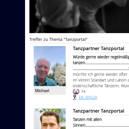
Treffer zu Thema "Tanzportal"
Tanzpartner Tanzportal
Würde gerne wieder regelmäßi
tanzen….....................................................
...............................................................
möchte ich gerne wieder öfter 
im Verein Standart und Latein a
leidenschaftliche Tänzerin. Wü
Michael
74
DE-89520
Tanzpartner Tanzportal
Tanzen mit allen
Sinnen.......................................................