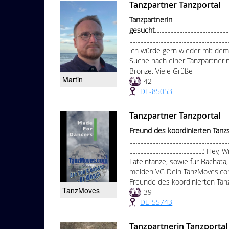
Tanzpartner Tanzportal
Tanzpartnerin
gesucht.....................................................
................................................................
ich würde gern wieder mit dem 
Suche nach einer Tanzpartnerin
Bronze. Viele Grüße
Martin
42
DE-85053
Tanzpartner Tanzportal
Freund des koordinierten Tanzs
................................................................
................................................:
Hey, W
Lateintänze, sowie für Bachata,
melden VG Dein TanzMoves.co
Freunde des koordinierten Tanz
TanzMoves
39
DE-55743
Tanzpartnerin Tanzportal