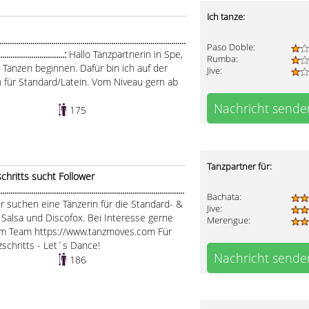
Ich tanze:
.....................................................................................
Paso Doble:
................................:
Hallo Tanzpartnerin in Spe,
Rumba:
Tanzen beginnen. Dafür bin ich auf der
Jive:
 für Standard/Latein. Vom Niveau gern ab
Nachricht sende
175
Tanzpartner für:
chritts sucht Follower
..........................................................................................
Bachata:
ir suchen eine Tänzerin für die Standard- &
Jive:
 Salsa und Discofox. Bei Interesse gerne
Merengue:
m Team https://www.tanzmoves.com Für
schritts - Let`s Dance!
Nachricht sende
186