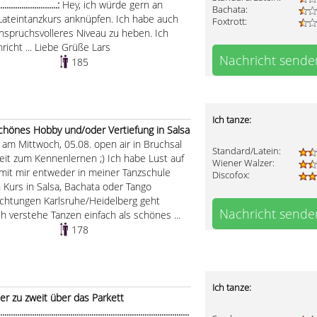
............................:
Hey, ich würde gern an
Bachata:
Lateintanzkurs anknüpfen. Ich habe auch
Foxtrott:
anspruchsvolleres Niveau zu heben. Ich
icht ... Liebe Grüße Lars
Nachricht sende
185
Ich tanze:
schönes Hobby und/oder Vertiefung in Salsa
am Mittwoch, 05.08. open air in Bruchsal
Standard/Latein:
eit zum Kennenlernen ;) Ich habe Lust auf
Wiener Walzer:
e mit mir entweder in meiner Tanzschule
Discofox:
Kurs in Salsa, Bachata oder Tango
chtungen Karlsruhe/Heidelberg geht
Nachricht sende
h verstehe Tanzen einfach als schönes ...
178
Ich tanze:
r zu zweit über das Parkett
...................................................................................