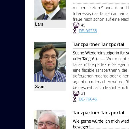
................................................................
meinen letzten Standard- und 
Interesse, das Tanzen auf ein 
freue mich schon auf eine Nachr
Lars
45
DE-06258
Tanzpartner Tanzportal
Suche Wiedereinsteigerin für 
oder Tango! :).........:
Wer möchte 
tanzen? Die perfekte Gelegenh
eine flexible Tanzpartnerin, di
tiefergehen möchte oder einen 
argentino mitmachen würde. Ri
Sven
beides, evtl. auch Mannheim. Ic
31
DE-76646
Tanzpartner Tanzportal
Wie gerne würde ich mich wiede
bewegen!...................................................