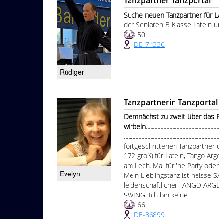
Tanzpartner Tanzportal
Suche neuen Tanzpartner für Latei
der Senioren B Klasse Latein 
50
DE-74336
Rüdiger
Tanzpartnerin Tanzportal
Demnächst zu zweit über das P
wirbeln......................................................
...............................................................
fortgeschrittenen Tanzpartner um
172 groß) für Latein, Tango A
am Lech. Mal für 'ne Party ode
Evelyn
Mein Lieblingstanz ist heisse
leidenschaftlicher TANGO ARG
SWING. Ich bin keine...
66
DE-86899