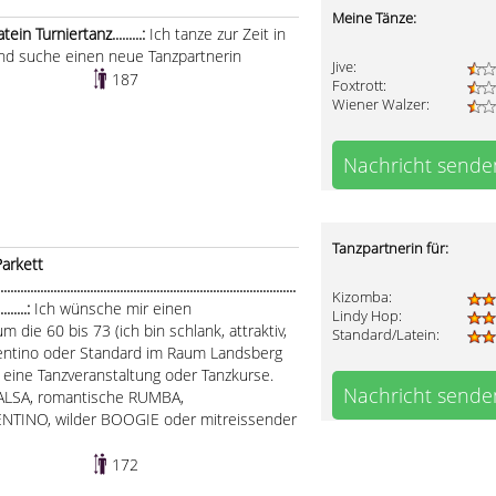
Meine Tänze:
n Turniertanz.........:
Ich tanze zur Zeit in
und suche einen neue Tanzpartnerin
Jive:
187
Foxtrott:
Wiener Walzer:
Nachricht sende
Tanzpartnerin für:
arkett
.....................................................................................
Kizomba:
..........:
Ich wünsche mir einen
Lindy Hop:
 die 60 bis 73 (ich bin schlank, attraktiv,
Standard/Latein:
rgentino oder Standard im Raum Landsberg
r eine Tanzveranstaltung oder Tanzkurse.
Nachricht sende
 SALSA, romantische RUMBA,
ENTINO, wilder BOOGIE oder mitreissender
172