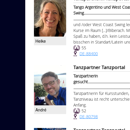
Tango Argentino und West Coa
Swing........................................................
...............................................................
und /oder West Coast Swing le
Kurse im Raum [...]/Biberach. M
Spaß zu haben, d.h. kein Leist
Heike
bisschen in Standart/Latein un
55
DE-88400
Tanzpartner Tanzportal
Tanzpartnerin
gesucht.....................................................
................................................................
Tanzpartnerin für Kursstunde
Tanzniveau ist recht unterschi
Anfang.
André
52
DE-80798