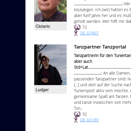
.......................................................:
Mir
loszulegen. Ich (wir) hatten es 
aber fünf Jahre her und es muß
geholt werden. Wer hilft mir da
Clotario
72
DE-07407
Tanzpartner Tanzportal
Tanzpartnerin für den Tuniert
aber auch
Std+Lat......................................................
...............................:
An alle Damen,
passenden Tanzpartner sind. N
[...] und dort auf der Suche na
Ludger
Tuniersport aktiv sein möchte. 
gemeinsame Spaß am Tanzen. Nun
und tanze inzwischen seit mehr
Tun...
32
DE-65189