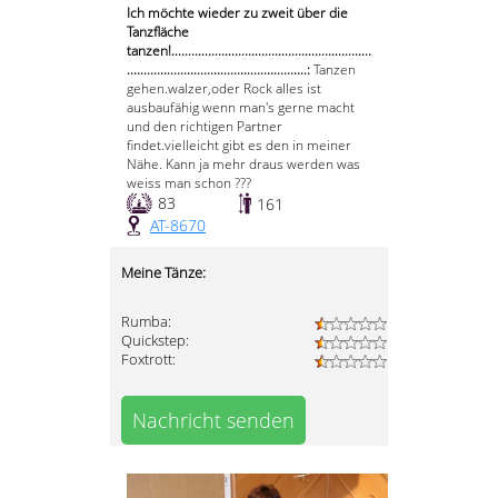
Ich möchte wieder zu zweit über die
Tanzfläche
tanzen!............................................................
......................................................:
Tanzen
gehen.walzer,oder Rock alles ist
ausbaufähig wenn man's gerne macht
und den richtigen Partner
findet.vielleicht gibt es den in meiner
Nähe. Kann ja mehr draus werden was
weiss man schon ???
83
161
AT-8670
Meine Tänze:
Rumba:
Quickstep:
Foxtrott:
Nachricht senden