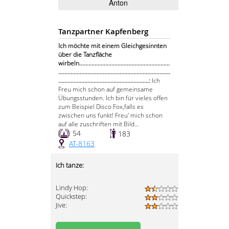
Anton
Tanzpartner Kapfenberg
Ich möchte mit einem Gleichgesinnten
über die Tanzfläche
wirbeln...........................................................
.........................................................................
...........................................................:
Ich
Freu mich schon auf gemeinsame
Übungsstunden. Ich bin für vieles offen
zum Beispiel Disco Fox,falls es
zwischen uns funkt! Freu' mich schon
auf alle zuschriften mit Bild...
54
183
AT-8163
Ich tanze:
Lindy Hop:
Quickstep:
Jive: