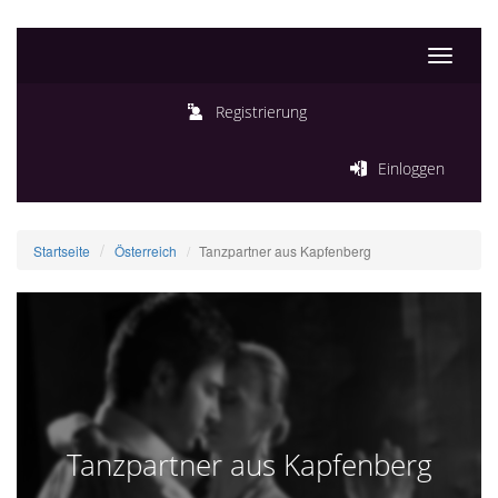
Toggle
navigati
Registrierung
Einloggen
Startseite
Österreich
Tanzpartner aus Kapfenberg
Tanzpartner aus Kapfenberg