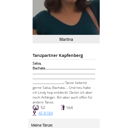
Martina
Tanzpartner Kapfenberg
Salsa,
Bachata...........................................................
.........................................................................
.........................................................................
....................................:
Tanze liebend
gerne Salsa, Bachata.... Und neu habe
ich Lindy hop entdeckt. Da bin ich aber
noch Anfänger. Bin aber auch offen für
andere Tänze.
52
164
AT-8184
Meine Tänze: