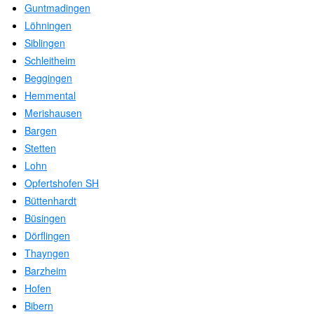
Guntmadingen
Löhningen
Siblingen
Schleitheim
Beggingen
Hemmental
Merishausen
Bargen
Stetten
Lohn
Opfertshofen SH
Büttenhardt
Büsingen
Dörflingen
Thayngen
Barzheim
Hofen
Bibern