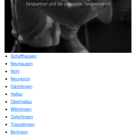
Tanzpartner und die passende Tanzpartnerin!
Schaffhausen
Neuhausen
Nohl
Neunkirch
Gächlingen
Hallau
Oberhallau
Wilchingen
Osterfingen
Trasadingen
Beringen