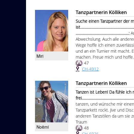
Tanzpartnerin Kölliken
Suche einen Tanzpartner der m
ist.............................................................
...........................................................:
A
Abwechslung. Auch alle anderen
Wege hoffe ich einen zuverlässi
und an ein Turnier mit macht.
Miri
machen. Freue mich und hoffe..
47
CH-4912
Tanzpartnerin Kölliken
Tanzen ist Leben! Da fühle ich
frei..........................................................
tanzen, und wünsche mir einen
Tanzparkett rockt. Jive und Dis
anderen Tanzstilen da um sie zu
Traum
Noëmi
48
CH-6026