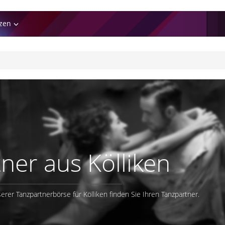
zen
ner aus Kölliken
serer Tanzpartnerbörse für Kölliken finden Sie Ihren Tanzpartner.