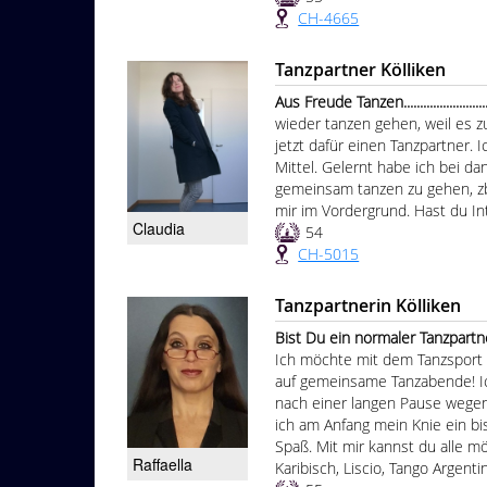
CH-4665
Tanzpartner Kölliken
Aus Freude Tanzen.........................
wieder tanzen gehen, weil es z
jetzt dafür einen Tanzpartner. 
Mittel. Gelernt habe ich bei da
gemeinsam tanzen zu gehen, z
mir im Vordergrund. Hast du In
Claudia
54
CH-5015
Tanzpartnerin Kölliken
Bist Du ein normaler Tanzpartner für Parti
Ich möchte mit dem Tanzsport 
auf gemeinsame Tanzabende! Ich
nach einer langen Pause wege
ich am Anfang mein Knie ein bi
Spaß. Mit mir kannst du alle mö
Raffaella
Karibisch, Liscio, Tango Argentino