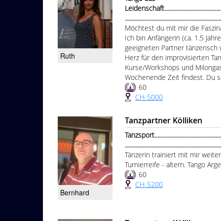
Leidenschaft..............................................
................................................................
Möchtest du mit mir die Faszi
Ich bin Anfängerin (ca. 1.5 Jah
geeigneten Partner tänzerisch 
Ruth
Herz für den improvisierten Tan
Kurse/Workshops und Milongas
Wochenende Zeit findest. Du sol
60
CH-5000
Tanzpartner Kölliken
Tanzsport...................................................
................................................................
Tänzerin trainiert mit mir weit
Turnierreife - altern. Tango Arg
60
CH-5200
Bernhard