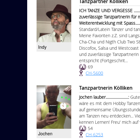
Tanzpartner Kölliken
ICH TANZE UND VERGESSE ......
zuverlässige Tanzpartnerin für
Weiterentwicklung mit Spass...............
Standard/Latein Tänzer und tanz
Meine Favoriten z.Z. sind Lang
Cha-Cha und Nigth Club Two St
Indy
Discofox, Salsa und Westcoast
und zuverlässige Tanzpartneri
entspricht (Fortgeschrit...
69
CH-5600
Tanzpartnerin Kölliken
Jochen lauber........................:
Gute
wäre es mit dem Hobby Tanzen 
auf gemeinsame Übungsstunden
am Tanzen neu entdecken... Viel
kennen Lernen! Freu' mich auf 
54
Jochen
CH-6253