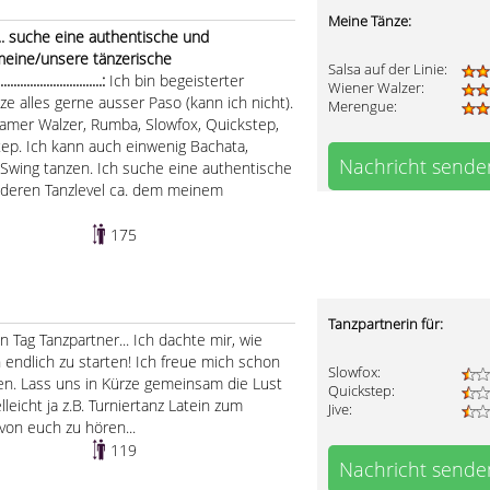
Meine Tänze:
.. suche eine authentische und
 meine/unsere tänzerische
Salsa auf der Linie:
.....................:
Ich bin begeisterter
Wiener Walzer:
e alles gerne ausser Paso (kann ich nicht).
Merengue:
samer Walzer, Rumba, Slowfox, Quickstep,
ep. Ich kann auch einwenig Bachata,
Nachricht sende
 Swing tanzen. Ich suche eine authentische
n deren Tanzlevel ca. dem meinem
175
Tanzpartnerin für:
n Tag Tanzpartner... Ich dachte mir, wie
endlich zu starten! Ich freue mich schon
Slowfox:
. Lass uns in Kürze gemeinsam die Lust
Quickstep:
leicht ja z.B. Turniertanz Latein zum
Jive:
von euch zu hören...
119
Nachricht sende