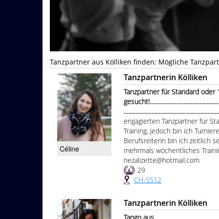
Tanzpartner aus Kölliken finden: Mögliche Tanzpar
Tanzpartnerin Kölliken
Tanzpartner für Standard oder
gesucht!....................................................
...............................................................
engagierten Tanzpartner für S
Training, jedoch bin ich Turnier
Berufsreiterin bin ich zeitlich
Céline
mehrmals wöchentliches Trainin
nezalizette@hotmail.com
29
CH-5512
Tanzpartnerin Kölliken
Tango aus