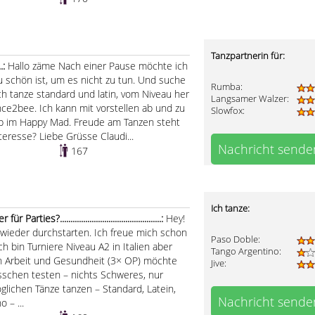
Tanzpartnerin für:
..:
Hallo zäme Nach einer Pause möchte ich
u schön ist, um es nicht zu tun. Und suche
Rumba:
Ich tanze standard und latin, vom Niveau her
Langsamer Walzer:
nce2bee. Ich kann mit vorstellen ab und zu
Slowfox:
b im Happy Mad. Freude am Tanzen steht
teresse? Liebe Grüsse Claudi...
Nachricht sende
167
Ich tanze:
es?................................................:
Hey!
wieder durchstarten. Ich freue mich schon
Paso Doble:
 bin Turniere Niveau A2 in Italien aber
Tango Argentino:
n Arbeit und Gesundheit (3× OP) möchte
Jive:
sschen testen – nichts Schweres, nur
glichen Tänze tanzen – Standard, Latein,
Nachricht sende
 – ...