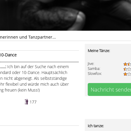
tnerinnen und Tanzpartner...
Meine Tänze:
 10-Dance
.....................................................................................
Jive:
........:
Ich bin auf der Suche nach einem
Samba:
tandard oder 10-Dance. Hauptsächlich
Slowfox:
en nicht abgeneigt. Als selbstständige
 sehr flexibel und würde mich auch über
Nachricht sende
g freuen (kein Muss!)
177
Ich tanze: