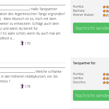
..................................................................................
Rumba:
.........................................:
Hallo Tanzpartner
Bachata:
nation des Argentinischen Tango ergründen?
Wiener Walzer:
re) . Mein Wunsch ist es, mich mit dem
weiter zu entwickeln. Schlägt auch dein
Nachricht sende
z und wärst du bereit für
? Es wäre schön, wenn du auch mal am
ltest e...
170
Tanzpartner für:
...................................................................................
................................................:
Welche schlanke
Rumba:
er in den höheren Hobbykursen, evt. bis
Samba:
entino ?
Discofox:
178
Nachricht sende