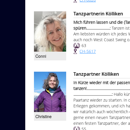
Tanzpartnerin Kölliken
Mich führen lassen und die (T
spüren...........................:
Tanzen is
Am liebsten würden ich jedes
auch noch West Coast Swing o.ä
63
CH-5617
Conni
Tanzpartner Kölliken
In Kürze wieder mit der passen
tanzen!......................................................
............................................:
Hallo kü
Paartanz wieder zu starten. In 
Erliegen gekommen, und ich h
wir natürlich auch wöchentlich
Christine
gerne einen neuen Tanzpartner f
einen festen Tanzpartner, der a
55