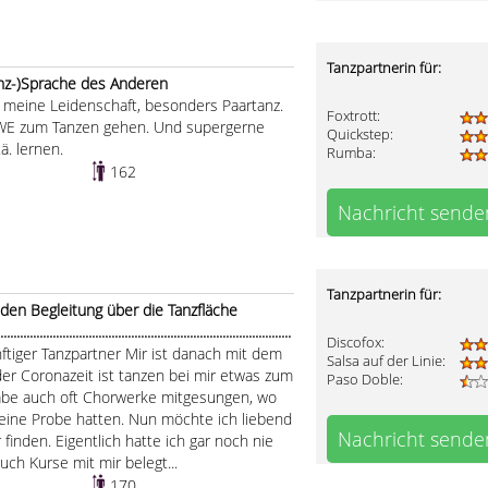
Tanzpartnerin für:
anz-)Sprache des Anderen
t meine Leidenschaft, besonders Paartanz.
Foxtrott:
 WE zum Tanzen gehen. Und supergerne
Quickstep:
. lernen.
Rumba:
162
Nachricht sende
Tanzpartnerin für:
den Begleitung über die Tanzfläche
.....................................................................................
Discofox:
nftiger Tanzpartner Mir ist danach mit dem
Salsa auf der Linie:
der Coronazeit ist tanzen bei mir etwas zum
Paso Doble:
abe auch oft Chorwerke mitgesungen, wo
 eine Probe hatten. Nun möchte ich liebend
Nachricht sende
inden. Eigentlich hatte ich gar noch nie
uch Kurse mit mir belegt...
170