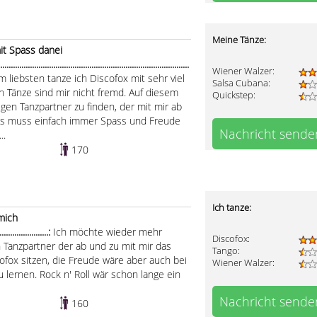
Meine Tänze:
it Spass danei
........................................................................................
Wiener Walzer:
m liebsten tanze ich Discofox mit sehr viel
Salsa Cubana:
 Tänze sind mir nicht fremd. Auf diesem
Quickstep:
gen Tanzpartner zu finden, der mit mir ab
 Es muss einfach immer Spass und Freude
Nachricht sende
..
170
Ich tanze:
 mich
.......................:
Ich möchte wieder mehr
Discofox:
 Tanzpartner der ab und zu mit mir das
Tango:
cofox sitzen, die Freude wäre aber auch bei
Wiener Walzer:
 lernen. Rock n' Roll wär schon lange ein
Nachricht sende
160