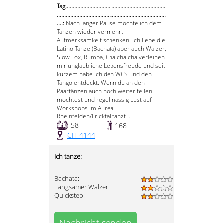
Tag...................................................................
.........................................................................
....:
Nach langer Pause möchte ich dem
Tanzen wieder vermehrt
Aufmerksamkeit schenken. Ich liebe die
Latino Tänze (Bachata) aber auch Walzer,
Slow Fox, Rumba, Cha cha cha verleihen
mir unglaubliche Lebensfreude und seit
kurzem habe ich den WCS und den
Tango entdeckt. Wenn du an den
Paartänzen auch noch weiter feilen
möchtest und regelmässig Lust auf
Workshops im Aurea
Rheinfelden/Fricktal tanzt ...
58
168
CH-4144
Ich tanze:
Bachata:
Langsamer Walzer:
Quickstep:
Nachricht senden