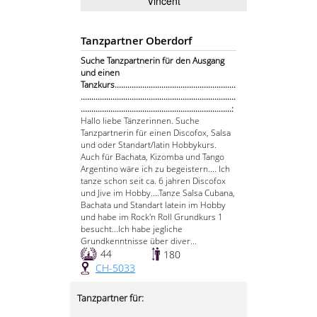
Vincent
Tanzpartner Oberdorf
Suche Tanzpartnerin für den Ausgang
und einen
Tanzkurs.........................................................
.........................................................................
.......................................................................:
Hallo liebe Tänzerinnen. Suche
Tanzpartnerin für einen Discofox, Salsa
und oder Standart/latin Hobbykurs.
Auch für Bachata, Kizomba und Tango
Argentino wäre ich zu begeistern.... Ich
tanze schon seit ca. 6 jahren Discofox
und Jive im Hobby....Tanze Salsa Cubana,
Bachata und Standart latein im Hobby
und habe im Rock'n Roll Grundkurs 1
besucht...Ich habe jegliche
Grundkenntnisse über diver...
44
180
CH-5033
Tanzpartner für: