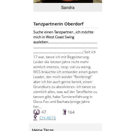
Sandra
Tanzpartnerin Oberdorf
Suche einen Tanzpartner...ich möchte
mich in West Coast Swing
ausleben........................................................
.........................................................................
........................................................:
Seit ich
17 war, tanze ich mit Begeisterung.
Leider die letzten Jahre nicht mehr
wirklich intensiv, resp. viel zu wenig.
WCS bräuchte ich entweder einen guten
Leader, der mich wieder "Reinbringt"
aber ich bin auch gerne bereit, einen
Grundkurs zu absolvieren. Ich tanze so
ziemlich alles, was auf der Tanzfläche zu
tanzen gibt, habe Turniererfahrung in
Disco-Fox und Bachata (einige Jahre
her...
47
164
CH-4616
Meine Tänze: