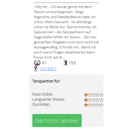
.........................................................................
:
Hey Ihr... Ich würde gerne mit dem
Tanzen erneut beginnen. Tango
Argentino und Standardtänze habe ich
schon öfters besucht - ist allerdings
schon ne Weile her. Gerne möchte ich
Salsa lernen - die Tanzpartnerin auf
Augenhöhe fehlte mir bisher... Die hier
gemachten Angaben sind noch nicht voll
Aussagekräftig. Schreibt mir, damit ich
euch euere Fragen beantworten kann...
Freue mich auf di...
61
193
CH-4451
Tanzpartner für:
Paso Doble:
Langsamer Walzer:
Quickstep:
Nachricht senden