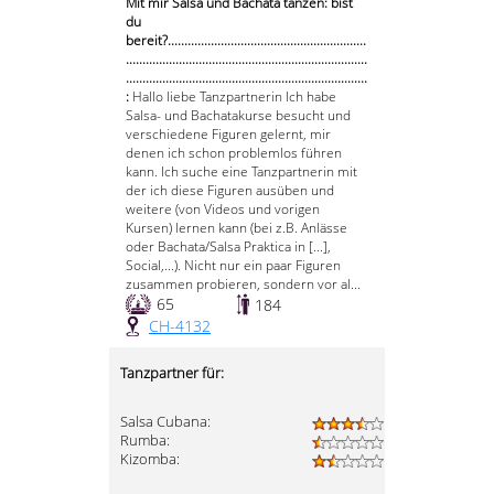
Mit mir Salsa und Bachata tanzen: bist
du
bereit?............................................................
.........................................................................
.........................................................................
:
Hallo liebe Tanzpartnerin Ich habe
Salsa- und Bachatakurse besucht und
verschiedene Figuren gelernt, mir
denen ich schon problemlos führen
kann. Ich suche eine Tanzpartnerin mit
der ich diese Figuren ausüben und
weitere (von Videos und vorigen
Kursen) lernen kann (bei z.B. Anlässe
oder Bachata/Salsa Praktica in [...],
Social,...). Nicht nur ein paar Figuren
zusammen probieren, sondern vor al...
65
184
CH-4132
Tanzpartner für:
Salsa Cubana:
Rumba:
Kizomba: