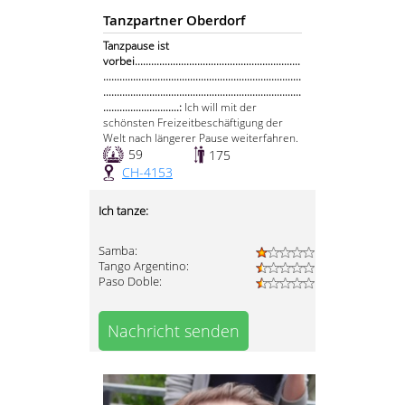
Tanzpartner Oberdorf
Tanzpause ist
vorbei.............................................................
.........................................................................
.........................................................................
............................:
Ich will mit der
schönsten Freizeitbeschäftigung der
Welt nach längerer Pause weiterfahren.
59
175
CH-4153
Ich tanze:
Samba:
Tango Argentino:
Paso Doble:
Nachricht senden