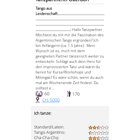
Tango aus
Leidenschaft..................................................
.........................................................................
.........................................................................
.....................................:
Hallo Tanzpartner
Möchtest du mit mir die Faszination des
Argentinischen Tango ergründen? Ich
bin Anfängerin (ca. 1.5 Jahre) . Mein
Wunsch ist es, mich mit dem
geeigneten Partner tänzerisch weiter zu
entwickeln. Schlägt auch dein Herz für
den improvisierten Tanz und wärst du
bereit für Kurse/Workshops und
Milongas? Es wäre schön, wenn du auch
mal am Wochenende Zeit findest. Du
solltest e...
60
170
CH-5000
Ich tanze:
Standard/Latein:
Tango Argentino:
Cha-Cha-Cha: