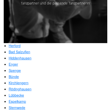
Tanzpartner und die passende Tanzpartnerin!
Herford
Bad Salzuflen
Hiddenhausen
Enger
Spenge
Bünde
Kirchlengern
Rödinghausen
Lübbecke
Espelkamp
Stemwede