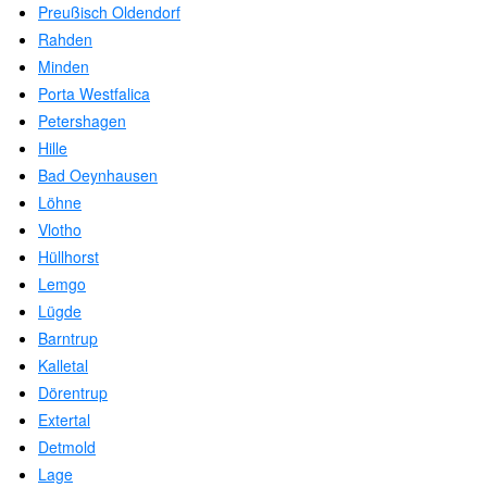
Preußisch Oldendorf
Rahden
Minden
Porta Westfalica
Petershagen
Hille
Bad Oeynhausen
Löhne
Vlotho
Hüllhorst
Lemgo
Lügde
Barntrup
Kalletal
Dörentrup
Extertal
Detmold
Lage