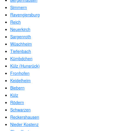
Bergenhausen
Simmern
Ravengiersburg
Reich
Neuerkirch
Sargenroth
Wüschheim
Tiefenbach
Kümbdchen
Külz (Hunsrück)
Fronhofen
Keidelheim
Biebern
Külz
Rödern
Schwarzen
Reckershausen
Nieder Kostenz