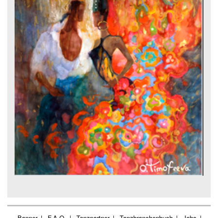
Banner
F.A.Q.
Tanzpartner
Tanzbranchenbuch
Jobs