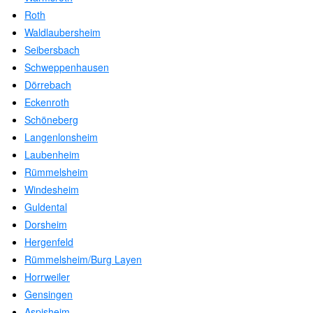
Roth
Waldlaubersheim
Seibersbach
Schweppenhausen
Dörrebach
Eckenroth
Schöneberg
Langenlonsheim
Laubenheim
Rümmelsheim
Windesheim
Guldental
Dorsheim
Hergenfeld
Rümmelsheim/Burg Layen
Horrweiler
Gensingen
Aspisheim