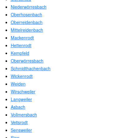
Niederwörresbach
Oberhosenbach
Oberreidenbach
Mittelreidenbach
Mackenrodt
Hettenrodt
Kempfeld
Oberwörresbach
Schmidthachenbach
Wickenrodt
Weiden
Wirschweiler
Langweiler
Asbach
Vollmersbach
Veitsrodt
Sensweiler
Sien