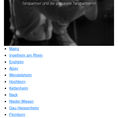
Tanzpartner und die passende Tanzpartnerin!
Mainz
Ingelheim am Rhein
Ensheim
Alzey
Wendelsheim
Hochborn
Kettenheim
Nack
Nieder-Wiesen
Gau-Heppenheim
Flomborn