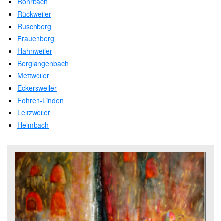
Rohrbach
Rückweiler
Ruschberg
Frauenberg
Hahnweiler
Berglangenbach
Mettweiler
Eckersweiler
Fohren-Linden
Leitzweiler
Heimbach