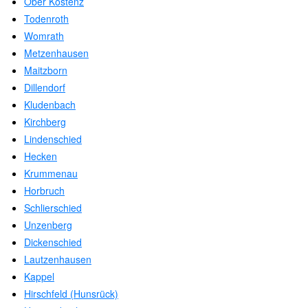
Ober Kostenz
Todenroth
Womrath
Metzenhausen
Maitzborn
Dillendorf
Kludenbach
Kirchberg
Lindenschied
Hecken
Krummenau
Horbruch
Schlierschied
Unzenberg
Dickenschied
Lautzenhausen
Kappel
Hirschfeld (Hunsrück)