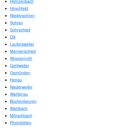
Heinzenbach
Hirschfeld
Niedersohren
Sohren
Sohrschied
Dill
Laufersweiler
Mengerschied
Woppenroth
Gehlweiler
Gemünden
Henau
Niederweiler
Wahlenau
Büchenbeuren
Wahlbach
Mörschbach
Rheinböllen