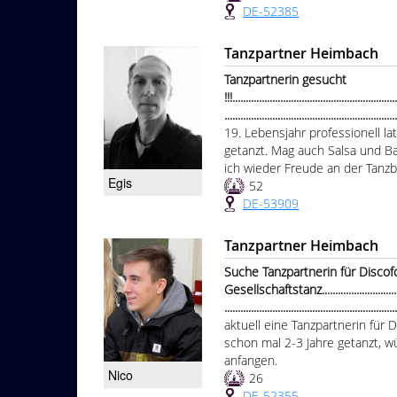
DE-52385
Tanzpartner Heimbach
Tanzpartnerin gesucht
!!!.............................................................
...............................................................
19. Lebensjahr professionell l
getanzt. Mag auch Salsa und Ba
ich wieder Freude an der Tan
Egis
52
DE-53909
Tanzpartner Heimbach
Suche Tanzpartnerin für Disco
Gesellschaftstanz.......................................
...............................................................
aktuell eine Tanzpartnerin für 
schon mal 2-3 Jahre getanzt, 
anfangen.
Nico
26
DE-52355