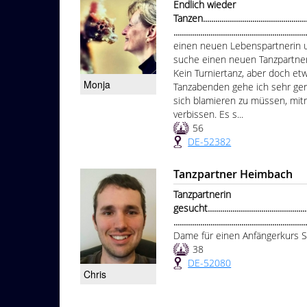
Endlich wieder
Tanzen.......................................................
................................................................
einen neuen Lebenspartnerin u
suche einen neuen Tanzpartner 
Kein Turniertanz, aber doch et
Monja
Tanzabenden gehe ich sehr ge
sich blamieren zu müssen, mitn
verbissen. Es s...
56
DE-52382
Tanzpartner Heimbach
Tanzpartnerin
gesucht.....................................................
................................................................
Dame für einen Anfängerkurs S
38
DE-52080
Chris