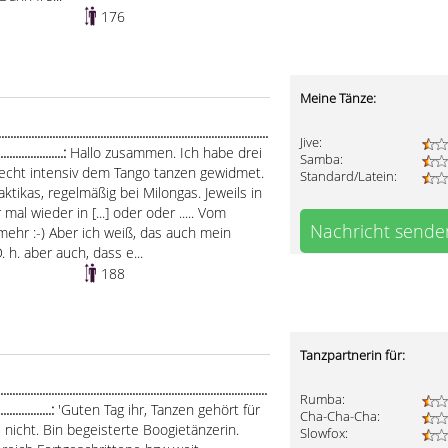
176
Meine Tänze:
..................................................................................
Jive:
.......................:
Hallo zusammen. Ich habe drei
Samba:
 recht intensiv dem Tango tanzen gewidmet.
Standard/Latein:
aktikas, regelmäßig bei Milongas. Jeweils in
mal wieder in [...] oder oder ..... Vom
Nachricht sende
mehr :-) Aber ich weiß, das auch mein
. h. aber auch, dass e...
188
Tanzpartnerin für:
.....................................................................................
Rumba:
...................:
'Guten Tag ihr, Tanzen gehört für
Cha-Cha-Cha:
icht. Bin begeisterte Boogietänzerin.
Slowfox: