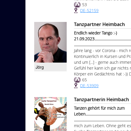
53
DE-52159
Tanzpartner Heimbach
Endlich wieder Tango :-)
21.09.2023.................................................
...............................................................
Jahre lang - vor Corona - mich
Kontinuierlich in Kursen und Pr
und um [...] - gerne auch immer 
Jörg
Gefühl her kann ich gar nichts 
Körper ein Gedächtnis hat :-)) D
65
DE-53909
Tanzpartnerin Heimbach
Tanzen gehört für mich zum
Leben........................................................
...............................................................
mich zum Leben. Ohne geht es n