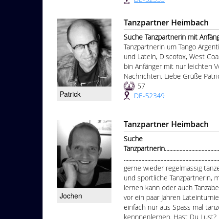
Tanzpartner Heimbach
Suche Tanzpartnerin mit Anfängernive
Tanzpartnerin um Tango Argent
und Latein, Discofox, West Coas
bin Anfänger mit nur leichten 
Nachrichten. Liebe Grüße Patri
57
Patrick
DE-52349
Tanzpartner Heimbach
Suche
Tanzpartnerin.............................................
................................................................
gerne wieder regelmässig tanz
und sportliche Tanzpartnerin, 
lernen kann oder auch Tanzabe
Jochen
vor ein paar Jahren Lateinturni
einfach nur aus Spass mal ta
kennnenlernen. Hast Du Lust? D