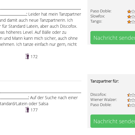
.....................................................................................
Paso Doble:
..............................:
Leider hat mein Tanzpartner
Slowfox:
nd damit auch neue Tanzpartnerin. Ich
Tango:
für Standard Latein, aber auch Discofox.
was höheres Level. Auf Bälle oder zu
Nachricht sende
rn und Mann kann mich sicher, auch ohne
ehmen. Ich tanze einfach nur gern, nicht
172
Tanzpartner für:
.....................................................................................
Discofox:
................................:
Auf der Suche nach einer
Wiener Walzer:
tandard/Latein oder Salsa
Paso Doble:
177
Nachricht sende