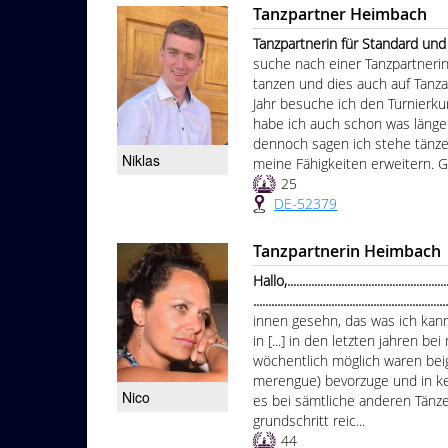
Tanzpartner Heimbach
Tanzpartnerin für Standard und Latein........
suche nach einer Tanzpartnerin
tanzen und dies auch auf Tan
Jahr besuche ich den Turnierku
habe ich auch schon was länger
dennoch sagen ich stehe tänz
Niklas
meine Fähigkeiten erweitern. G
25
DE-52379
Tanzpartnerin Heimbach
Hallo,........................................................
...............................................................
innen gesehn, das was ich kan
in [...] in den letzten jahren b
wöchentlich möglich waren beig
merengue) bevorzuge und in ke
Nico
es bei sämtliche anderen Tänze
grundschritt reic...
44