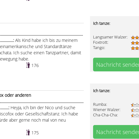
Ich tanze:
..........................................................................................
Langsamer Walzer:
................:
Als Kind habe ich bis zu meinem
Foxtrott:
ateinamerikanische und Standardtänze
Tango:
chata. Ich suche einen Tanzpartner, damit
zbewegung habe.
Nachricht sende
176
Ich tanze:
fox oder anderen
...............................................................................
Rumba:
...........:
Heyja, ich bin der Nico und suche
Wiener Walzer:
Discofox oder Gesellschaftstanz. Ich habe
Cha-Cha-Cha:
würde aber gerne noch mal von neu
Nachricht sende
175