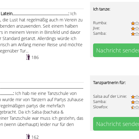
Ich tanze:
....................................................:
Ich
, die Lust hat regelmäßig auch m Verein zu
Rumba:
zabenden anzuwenden. Seit einem halben
Jive:
rs in meinem Verein in Binsfeld und davor
Samba:
 Standard getanzt. Allerdings würde ich
erisch am Anfang meiner Reise und möchte
Nachricht sende
egenüber Tur...
186
Tanzpartnerin für:
.......................................................................................
................:
Ich hab nie eine Tanzschule von
Salsa auf der Linie:
n wurde mir von Tänzern auf Partys zuhause
Samba:
ei regelmäßigen partys die mehrfach
Slowfox:
ebracht. Da ich Salsa (bachata &
iner Tanzschule war muss ich gestehn, das
Nachricht sende
n (wenn überhaupt) leider nur für den
162