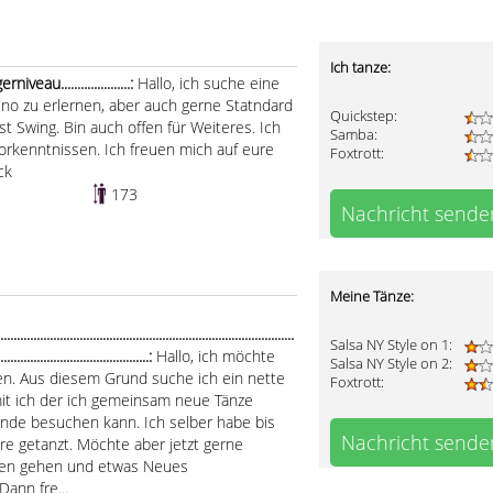
Ich tanze:
au.....................:
Hallo, ich suche eine
ino zu erlernen, aber auch gerne Statndard
Quickstep:
t Swing. Bin auch offen für Weiteres. Ich
Samba:
Vorkenntnissen. Ich freuen mich auf eure
Foxtrott:
ck
173
Nachricht sende
Meine Tänze:
.................................................................................
Salsa NY Style on 1:
..............................................:
Hallo, ich möchte
Salsa NY Style on 2:
en. Aus diesem Grund suche ich ein nette
Foxtrott:
mit ich der ich gemeinsam neue Tänze
nde besuchen kann. Ich selber habe bis
Nachricht sende
ere getanzt. Möchte aber jetzt gerne
nzen gehen und etwas Neues
ann fre...