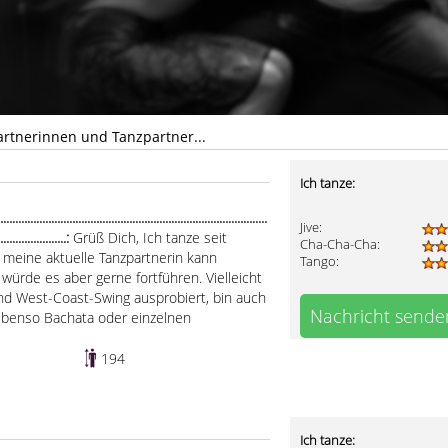
rtnerinnen und Tanzpartner...
Ich tanze:
..........................................................................................
Jive:
........................:
Grüß Dich, Ich tanze seit
Cha-Cha-Cha:
, meine aktuelle Tanzpartnerin kann
Tango:
h würde es aber gerne fortführen. Vielleicht
und West-Coast-Swing ausprobiert, bin auch
Nachricht sende
 Ebenso Bachata oder einzelnen
194
Ich tanze: