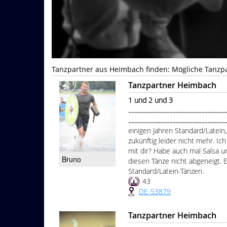
Tanzpartner aus Heimbach finden: Mögliche Tanzpa
Tanzpartner Heimbach
1 und 2 und 3
................................................................
...............................................................
einigen Jahren Standard/Latein
zukünftig leider nicht mehr. Ic
mit dir? Habe auch mal Salsa 
Bruno
diesen Tänze nicht abgeneigt.
Standard/Latein-Tänzen.
43
DE-53879
Tanzpartner Heimbach