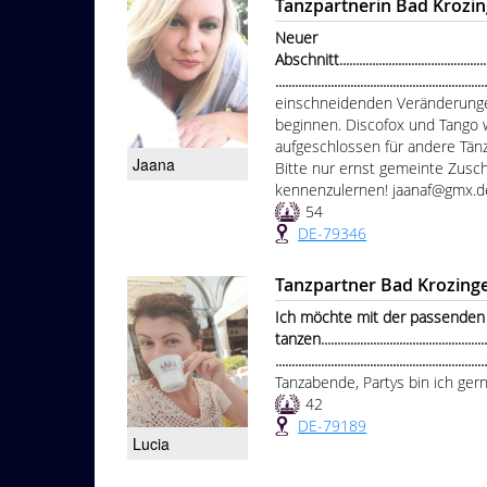
Tanzpartnerin Bad Krozi
Neuer
Abschnitt...................................................
................................................................
einschneidenden Veränderunge
beginnen. Discofox und Tango 
aufgeschlossen für andere Tän
Jaana
Bitte nur ernst gemeinte Zuschr
kennenzulernen! jaanaf@gmx.d
54
DE-79346
Tanzpartner Bad Krozing
Ich möchte mit der passenden
tanzen.......................................................
...............................................................
Tanzabende, Partys bin ich ger
42
DE-79189
Lucia