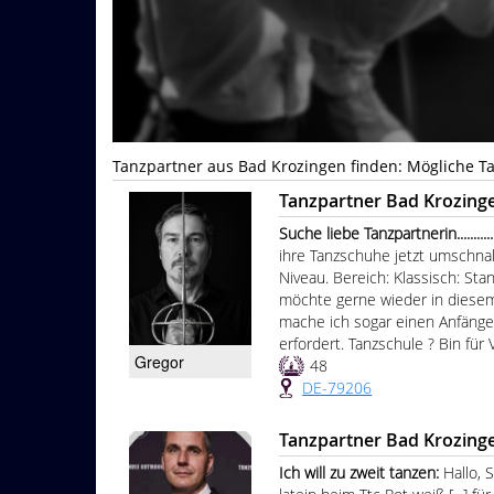
Tanzpartner aus Bad Krozingen finden: Mögliche T
Tanzpartner Bad Krozing
Suche liebe Tanzpartnerin................
ihre Tanzschuhe jetzt umschnall
Niveau. Bereich: Klassisch: Sta
möchte gerne wieder in diesem 
mache ich sogar einen Anfänger
erfordert. Tanzschule ? Bin für 
Gregor
48
DE-79206
Tanzpartner Bad Krozing
Ich will zu zweit tanzen:
Hallo, 