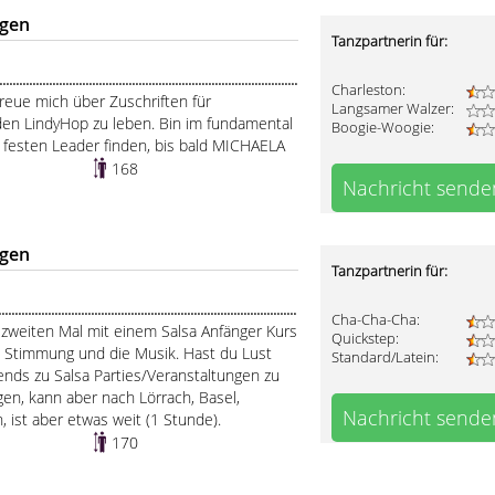
ngen
Tanzpartnerin für:
.....................................................................................
Charleston:
reue mich über Zuschriften für
Langsamer Walzer:
n LindyHop zu leben. Bin im fundamental
Boogie-Woogie:
en festen Leader finden, bis bald MICHAELA
168
Nachricht sende
ngen
Tanzpartnerin für:
......................................................................................
Cha-Cha-Cha:
zweiten Mal mit einem Salsa Anfänger Kurs
Quickstep:
e Stimmung und die Musik. Hast du Lust
Standard/Latein:
ends zu Salsa Parties/Veranstaltungen zu
en, kann aber nach Lörrach, Basel,
Nachricht sende
h, ist aber etwas weit (1 Stunde).
170