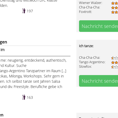
für Dienstag und Mittwoch D/C Klasse
Wiener Walzer:
lden.
Cha-Cha-Cha:
197
Foxtrott:
Nachricht sende
ngen
Ich tanze:
 im
.......................................................................................
Cha-Cha-Cha:
 me: neugierig, entdeckend, authentisch,
Tango Argentino:
nd Kultur. Suche
Slowfox:
ango-Argentino Tanzpartner im Raum [...]
tikas, Milonga, Workshops. Sehr gern in
Nachricht sende
. Ich selbst tanze seit Jahren Salsa
nd div. Freestyle. Berufliche gebe ich
163
en