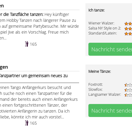
en
Ich tanze:
 die Tanzfläche tanzen:
Hey künftiger
 dem Hobby Tanzen nach längerer Pause zu
Wiener Walzer:
n auf gemeinsame Partybesuche. Mir würde
Salsa NY Style on 2:
iel Jive als ein Vorschlag. Freue mich
Standard/Latein:
n...
165
Nachricht sende
ngen
Meine Tänze:
er Tanzpartner um gemeinsam neues zu
.....................................................................................
Foxtrott:
einen Tango Anfängerkurs besucht und
Slowfox:
h suche noch einen Tanzpartner für die
Langsamer Walzer:
emand der bereits auch einen Anfängerkurs
ch einen fortgeschrittenen Tänzer, der
Nachricht sende
tivierten Anfängerin zu tanzen. Da ich
iebe, könnte ich mir auch vorstel...
165