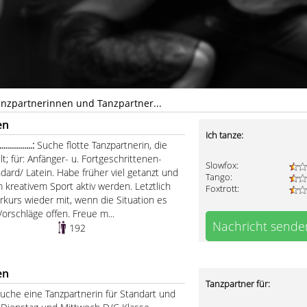
anzpartnerinnen und Tanzpartner...
en
Ich tanze:
...........:
Suche flotte Tanzpartnerin, die
t; für: Anfänger- u. Fortgeschrittenen-
Slowfox:
ndard/ Latein. Habe früher viel getanzt und
Tango:
kreativem Sport aktiv werden. Letztlich
Foxtrott:
kurs wieder mit, wenn die Situation es
Vorschläge offen. Freue m...
Nachricht sende
192
en
Tanzpartner für:
Suche eine Tanzpartnerin für Standart und