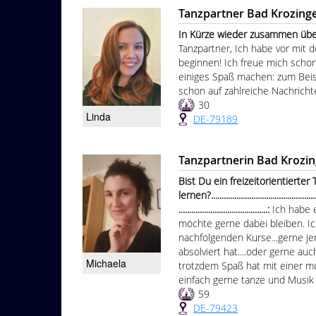
Tanzpartner Bad Krozing
In Kürze wieder zusammen über
Tanzpartner, Ich habe vor mit
beginnen! Ich freue mich scho
einiges Spaß machen: zum Beisp
schon auf zahlreiche Nachrichte
30
Linda
DE-79189
Tanzpartnerin Bad Krozi
Bist Du ein freizeitorientiert
lernen?......................................................
..........................................:
Ich habe 
möchte gerne dabei bleiben. Ic
nachfolgenden Kurse...gerne j
absolviert hat....oder gerne au
Michaela
trotzdem Spaß hat mit einer mo
einfach gerne tanze und Musik l
59
DE-79423