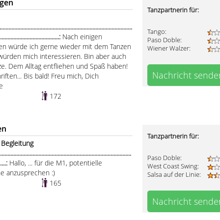
ngen
Tanzpartnerin für:
....................................................................................
Tango:
.........................................:
Nach einigen
Paso Doble:
n würde ich gerne wieder mit dem Tanzen
Wiener Walzer:
würden mich interessieren. Bin aber auch
ze. Dem Alltag entfliehen und Spaß haben!
Nachricht sende
iften... Bis bald! Freu mich, Dich
e
172
en
Tanzpartnerin für:
 Begleitung
.....................................................................................
Paso Doble:
......:
Hallo, ... für die M1, potentielle
West Coast Swing:
ne anzusprechen :)
Salsa auf der Linie:
165
Nachricht sende