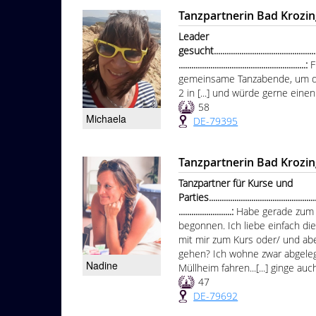
Tanzpartnerin Bad Krozi
Leader
gesucht.....................................................
............................................................:
F
gemeinsame Tanzabende, um de
2 in [...] und würde gerne ein
58
Michaela
DE-79395
Tanzpartnerin Bad Krozi
Tanzpartner für Kurse und
Parties......................................................
.........................:
Habe gerade zum 
begonnen. Ich liebe einfach di
mit mir zum Kurs oder/ und ab
gehen? Ich wohne zwar abgeleg
Nadine
Müllheim fahren...[...] ginge auc
47
DE-79692