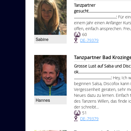
Tanzpartner
gesucht.....................................................
................................................:
Für ei
einem Jahr einen Anfänger Kurs
offen, einfach ansprechen. Fre
60
Sabine
DE-79379
Tanzpartner Bad Krozing
Grosse Lust auf Salsa und Disc
ok.............................................................
..........................................:
Hey, Ich 
beginnen Salsa, Discofox kann 
Vergessenheit geraten, sehr mo
Neues dazu zu lernen. Einfach
Hannes
des Tanzens Willen, das finde i
der schreibt...
51
DE-79379