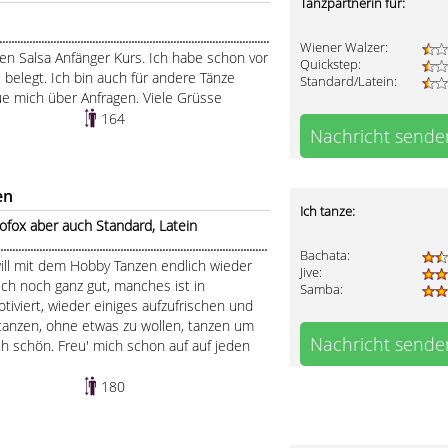
Tanzpartnerin für:
.....................................................................................
Wiener Walzer:
nen Salsa Anfänger Kurs. Ich habe schon vor
Quickstep:
 belegt. Ich bin auch für andere Tänze
Standard/Latein:
ue mich über Anfragen. Viele Grüsse
164
Nachricht sende
en
Ich tanze:
ofox aber auch Standard, Latein
........................................................................................
Bachata:
will mit dem Hobby Tanzen endlich wieder
Jive:
ich noch ganz gut, manches ist in
Samba:
tiviert, wieder einiges aufzufrischen und
 tanzen, ohne etwas zu wollen, tanzen um
Nachricht sende
ch schön. Freu' mich schon auf auf jeden
180