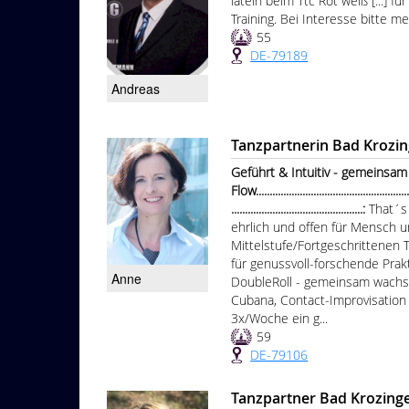
latein beim Ttc Rot weiß [...] 
Training. Bei Interesse bitte me
55
DE-79189
Andreas
Tanzpartnerin Bad Krozi
Geführt & Intuitiv - gemeinsam
Flow..........................................................
................................................:
That´s
ehrlich und offen für Mensch u
Mittelstufe/Fortgeschrittenen T
für genussvoll-forschende Prak
Anne
DoubleRoll - gemeinsam wachsen
Cubana, Contact-Improvisation u
3x/Woche ein g...
59
DE-79106
Tanzpartner Bad Krozing