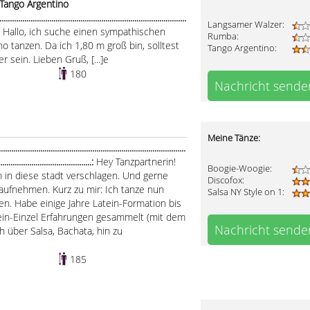
 Tango Argentino
.....................................................................................
Langsamer Walzer:
.:
Hallo, ich suche einen sympathischen
Rumba:
o tanzen. Da ich 1,80 m groß bin, solltest
Tango Argentino:
 sein. Lieben Gruß, [...]e
180
Nachricht sende
Meine Tänze:
.....................................................................................
.............................................:
Hey Tanzpartnerin!
Boogie-Woogie:
 in diese stadt verschlagen. Und gerne
Discofox:
aufnehmen. Kurz zu mir: Ich tanze nun
Salsa NY Style on 1:
en. Habe einige Jahre Latein-Formation bis
atein-Einzel Erfahrungen gesammelt (mit dem
Nachricht sende
h über Salsa, Bachata, hin zu
185