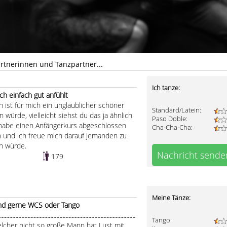
rtnerinnen und Tanzpartner...
Ich tanze:
h einfach gut anfühlt
n ist für mich ein unglaublicher schöner
Standard/Latein:
 würde, vielleicht siehst du das ja ähnlich
Paso Doble:
h habe einen Anfängerkurs abgeschlossen
Cha-Cha-Cha:
 und ich freue mich darauf jemanden zu
en würde.
Nachricht sende
179
Meine Tänze:
nd gerne WCS oder Tango
.....................................................................................
Tango:
lcher nicht so große Mann hat Lust mit