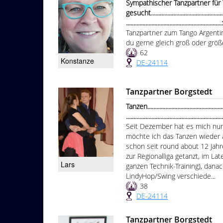
Sympathischer Tanzpartner für
gesucht.....................................................
...............................................................
Tanzpartner zum Tango Argentin
du gerne gleich groß oder größer
62
Konstanze
DE-24114
Tanzpartner Borgstedt
Tanzen.......................................................
................................................................
Seit Dezember hat es mich nun
möchte ich das Tanzen wieder 
schon seit round about 12 Jahr
zur Regionalliga getanzt, im L
Lars
ganzen Technik-Training), danac
LindyHop/Swing verschiede...
38
DE-24114
Tanzpartner Borgstedt