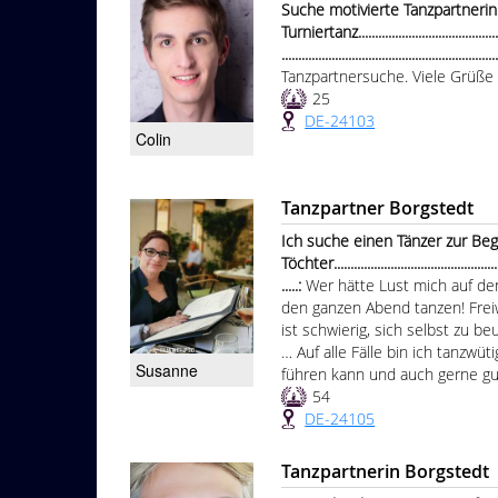
Suche motivierte Tanzpartnerin 
Turniertanz................................................
...............................................................
Tanzpartnersuche. Viele Grüße 
25
DE-24103
Colin
Tanzpartner Borgstedt
Ich suche einen Tänzer zur Beg
Töchter......................................................
.....:
Wer hätte Lust mich auf den
den ganzen Abend tanzen! Freiwi
ist schwierig, sich selbst zu beu
… Auf alle Fälle bin ich tanzwü
Susanne
führen kann und auch gerne gut
54
DE-24105
Tanzpartnerin Borgstedt