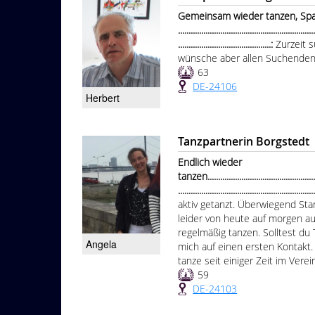
Gemeinsam wieder tanzen, Spa
................................................................
............................................:
Zurzeit 
wünsche aber allen Suchenden v
63
DE-24106
Herbert
Tanzpartnerin Borgstedt
Endlich wieder
tanzen.......................................................
................................................................
aktiv getanzt. Überwiegend Sta
leider von heute auf morgen au
regelmäßig tanzen. Solltest du 
Angela
mich auf einen ersten Kontakt. I
tanze seit einiger Zeit im Verei
59
DE-24103