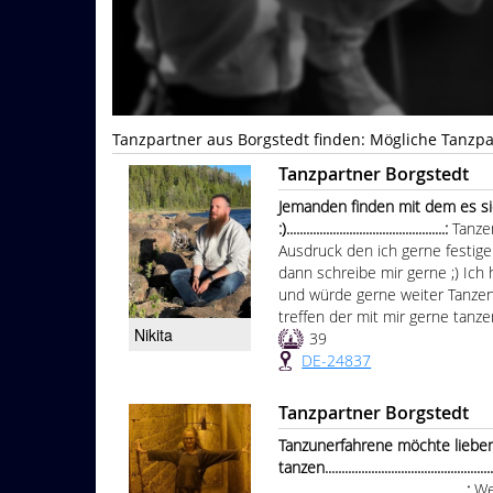
Tanzpartner aus Borgstedt finden: Mögliche Tanzpa
Tanzpartner Borgstedt
Jemanden finden mit dem es sic
:)................................................:
Tanze
Ausdruck den ich gerne festigen
dann schreibe mir gerne ;) Ic
und würde gerne weiter Tanzen
treffen der mit mir gerne tanz
Nikita
39
DE-24837
Tanzpartner Borgstedt
Tanzunerfahrene möchte liebe
tanzen.......................................................
.........................................................:
We