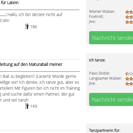
für Latein
...................................................................................
Wiener Walzer:
........:
Hallo, ich bin derzeit nicht auf
Foxtrott:
Colin
Jive:
186
Nachricht sende
Ich tanze:
leitung auf den Maturaball meiner
.....................................................................................
Paso Doble:
 Ball zu begleiten? (Liezen)! Würde gerne
Langsamer Walzer:
llige vor! Ich denke, ich tanze gut, aber es
Jive:
rteilen! Mit Figuren bin ich nicht im Training
tig und suche dafür einen Partner, der gut
Nachricht sende
 und viel tanzt!
149
Tanzpartnerin für: