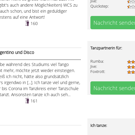
Jive:
 gibt's auch andere Möglichkeiten) WCS zu
Quickstep:
 auch schon, und bist ein geduldiger
stens auf eine Antwort!
Nachricht sende
160
Tanzpartnerin für:
rgentino und Disco
.......................................................................................
Rumba:
be während des Studiums viel Tango
Jive:
ht mehr, möchte jetzt wieder einsteigen.
Foxtrott:
iß ich nicht, hätte also grundsätzlich
irgendwo in [...]. Ich tanze viel und gerne,
Nachricht sende
r bis Corona im Tanzkreis einer Tanzschule
anzt. Ansonsten tanze ich auch seh...
161
Ich tanze: