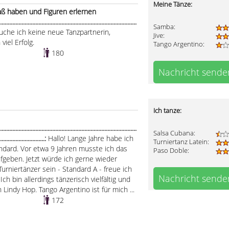
Meine Tänze:
ß haben und Figuren erlernen
..........................................................................................
Samba:
suche ich keine neue Tanzpartnerin,
Jive:
iel Erfolg.
Tango Argentino:
180
Nachricht sende
Ich tanze:
.....................................................................................
Salsa Cubana:
..............................:
Hallo! Lange Jahre habe ich
Turniertanz Latein:
ndard. Vor etwa 9 Jahren musste ich das
Paso Doble:
fgeben. Jetzt würde ich gerne wieder
Turniertänzer sein - Standard A - freue ich
Nachricht sende
ch bin allerdings tänzerisch vielfältig und
n Lindy Hop. Tango Argentino ist für mich ...
172