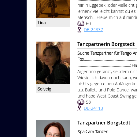
mir in Eggebek (oder vielleicht
lernen? Vielleicht kannst du es
Mensch... Freue mich auf minde
Tina
60
DE-24837
Tanzpartnerin Borgstedt
Suche Tanzpartner für Tango A
Fox............................................................
.........................................................:
Ha
Argentino getanzt, seitdem nic
Wieviel ich davon noch kann, we
nichts gegen einen Anfängerkurs 
Solveig
u.a. Ballett und Pole Dance, wa
und habe West Coast Swing get
58
DE-24113
Tanzpartner Borgstedt
Spaß am Tanzen