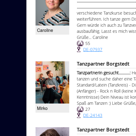
................................................................
...............................................................
verschiedene Tanzkurse besuch
weiterführen. Ich tanze gern D
Gern würde ich auch zu Tanzve
Caroline
ausbaufähig. Lasst es mich wis
Grüße... Caroline
55
DE-07937
Tanzpartner Borgstedt
Tanzpartnerin gesucht............:
He
tanzen und suche daher eine Ta
Standard/Latein (Tanzkreis) - D
(Anfänger) - Rock n Roll (keine
Kenntnisse) Dein Niveau ist ko
Spaß am Tanzen :) Liebe Grüße
Mirko
27
DE-24143
Tanzpartner Borgstedt