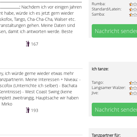
..........................................................................................
Rumba:
.......................:
Nachdem ich vor einigen Jahren
Standard/Latein:
t habe, würde ich es jetzt gern wieder
Samba:
iskofox, Tango, Cha-Cha-Cha, Walser etc.
ranstaltungen gehen. Meine Daten sind
Nachricht sende
sen, damit ich antworten werde. Beste
167
Ich tanze:
y, ich würde gerne wieder etwas mehr
nzpartnerin. Meine Interessen + Niveau: -
Tango:
iscofox (Unterrichte ich selber) - Bachata
Langsamer Walzer:
 Kenntnisse) - West Coast Swing (keine
Jive:
mplett zweitrangig, Hauptsache wir haben
, Mirko
Nachricht sende
193
Tanzpartner für: