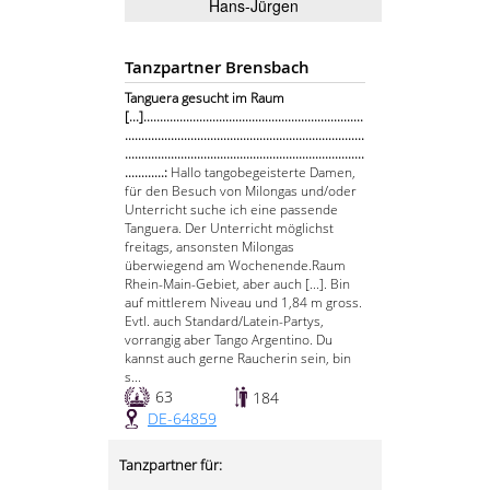
Hans-Jürgen
Tanzpartner Brensbach
Tanguera gesucht im Raum
[...]...................................................................
.........................................................................
.........................................................................
............:
Hallo tangobegeisterte Damen,
für den Besuch von Milongas und/oder
Unterricht suche ich eine passende
Tanguera. Der Unterricht möglichst
freitags, ansonsten Milongas
überwiegend am Wochenende.Raum
Rhein-Main-Gebiet, aber auch [...]. Bin
auf mittlerem Niveau und 1,84 m gross.
Evtl. auch Standard/Latein-Partys,
vorrangig aber Tango Argentino. Du
kannst auch gerne Raucherin sein, bin
s...
63
184
DE-64859
Tanzpartner für: