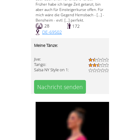
Früher habe ich lange Zeit getanzt, bin
aber auch für Einsteigerkurse offen. Für
mich wäre die Gegend Hemsbach - [...] -
Bensheim - evtl. [...] perfekt.
28
172
DE-69502
Meine Tänze:
Jive:
Tango:
Salsa NY Style on 1:
Nachricht senden