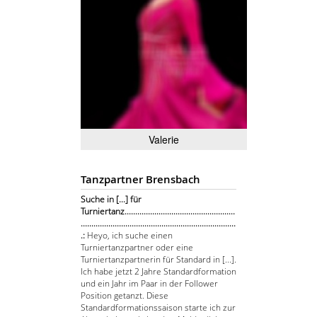
Valerie
Tanzpartner Brensbach
Suche in [...] für
Turniertanz....................................................
.........................................................................
.:
Heyo, ich suche einen
Turniertanzpartner oder eine
Turniertanzpartnerin für Standard in [...].
Ich habe jetzt 2 Jahre Standardformation
und ein Jahr im Paar in der Follower
Position getanzt. Diese
Standardformationssaison starte ich zur