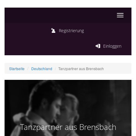
Toggle
navigati
Registrierung
Einloggen
Startseite
Deutschland
Tanzpartner aus Brensbach
Tanzpartner aus Brensbach