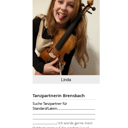
Linda
Tanzpartnerin Brensbach
Suche Tanzpartner für
Standard/Latein............................................
.........................................................................
.........................................................................
............................:
Ich würde gerne mein
Hobbytraining auf das nächste Level