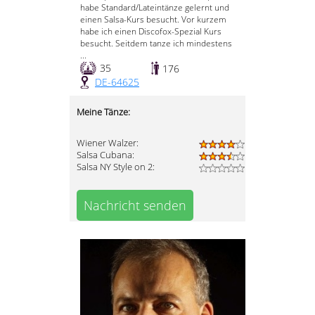
habe Standard/Lateintänze gelernt und
einen Salsa-Kurs besucht. Vor kurzem
habe ich einen Discofox-Spezial Kurs
besucht. Seitdem tanze ich mindestens
...
35
176
DE-64625
Meine Tänze:
Wiener Walzer:
Salsa Cubana:
Salsa NY Style on 2:
Nachricht senden