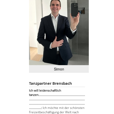
Simon
Tanzpartner Brensbach
Ich will leidenschaftlich
tanzen.............................................................
.........................................................................
.........................................................................
................:
Ich möchte mit der schönsten
Freizeitbeschäftigung der Welt nach