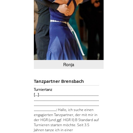
Ronja
Tanzpartner Brensbach
Turniertanz
[...]...................................................................
.........................................................................
.........................................................................
.........................:
Hallo, ich suche einen
engagierten Tanzpartner, der mit mir in
der HGR (und ggf. HGR II) B Standard auf
Turnieren starten möchte. Seit 3.5
Jahren tanze ich in einer