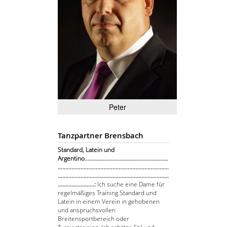
Peter
Tanzpartner Brensbach
Standard, Latein und
Argentino.......................................................
.........................................................................
.........................................................................
........................:
Ich suche eine Dame für
regelmäßiges Training Standard und
Latein in einem Verein in gehobenen
und anspruchsvollen
Breitensportbereich oder