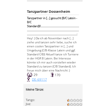
Tanzpartner Dossenheim
Tanzpartner in [...] gesucht (B/C Latein -
B/C
Standard)!!......................................................
.........................................................................
......................................................................:
Hey! :) Da ich ab November nach [...]
ziehe und tanzen sehr liebe, suche ich
einen coolen Tanzpartner in [...] und
Umgebung (C/B-Klasse Latein und ggf.
Standard C/B)! Aktuell tanze ich Turniere
in der HGR B Latein. Bei Interesse
könnte ich mir auch vorstellen wieder
Standard zu tanzen (C/B Standard). Ich
freue mich über eine Nachricht :)
29
170
DE-69117
Meine Tänze:
Tango:
Jive: