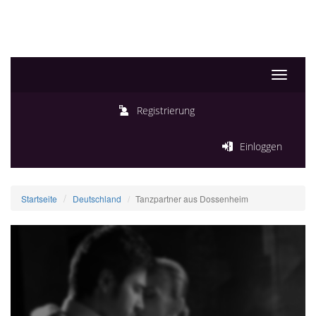
Toggle
navigati
Registrierung
Einloggen
Startseite
Deutschland
Tanzpartner aus Dossenheim