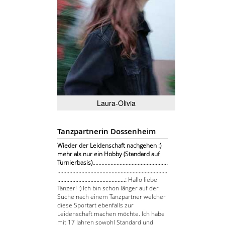
Laura-Olivia
Tanzpartnerin Dossenheim
Wieder der Leidenschaft nachgehen :)
mehr als nur ein Hobby (Standard auf
Turnierbasis)..................................................
.........................................................................
.............................................:
Hallo liebe
Tänzer! :) Ich bin schon länger auf der
Suche nach einem Tanzpartner welcher
diese Sportart ebenfalls zur
Leidenschaft machen möchte. Ich habe
mit 17 Jahren sowohl Standard und