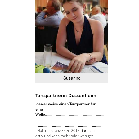
Susanne
Tanzpartnerin Dossenheim
Idealer weise einen Tanzpartner für
eine
Weile...............................................................
.........................................................................
.........................................................................
:
Hallo, ich tanze seit 2015 durchaus
aktiv und kann mehr oder weniger