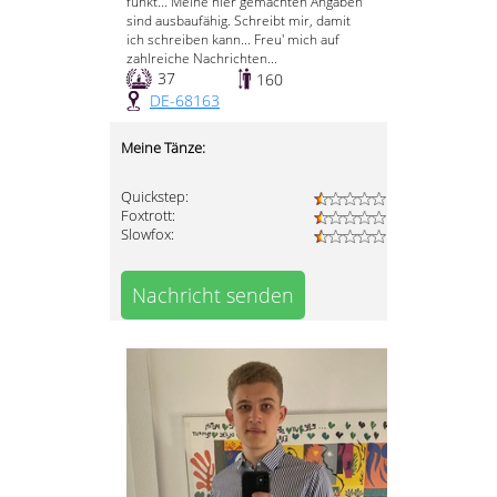
funkt... Meine hier gemachten Angaben
sind ausbaufähig. Schreibt mir, damit
ich schreiben kann... Freu' mich auf
zahlreiche Nachrichten...
37
160
DE-68163
Meine Tänze:
Quickstep:
Foxtrott:
Slowfox:
Nachricht senden