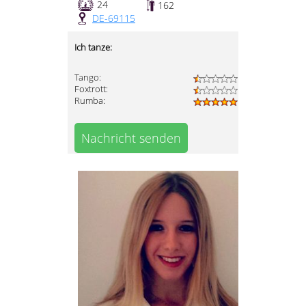
24
162
DE-69115
Ich tanze:
Tango:
Foxtrott:
Rumba:
Nachricht senden