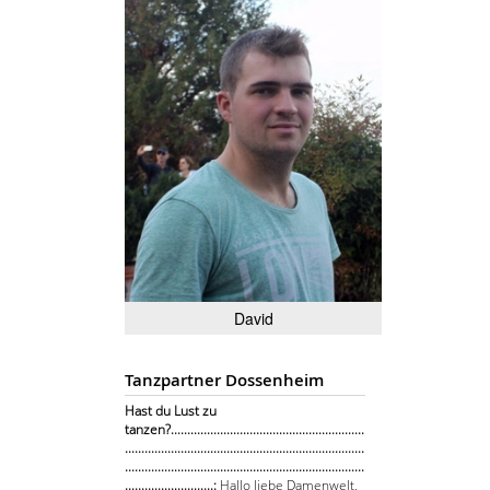
David
Tanzpartner Dossenheim
Hast du Lust zu
tanzen?...........................................................
.........................................................................
.........................................................................
...........................:
Hallo liebe Damenwelt,