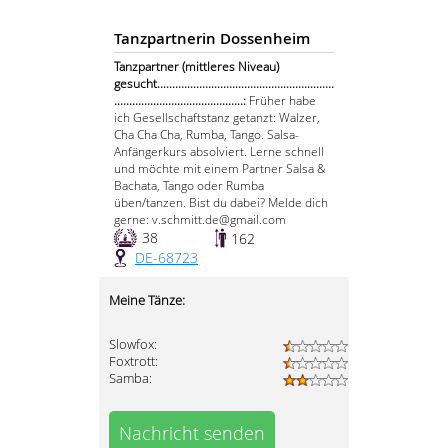
Tanzpartnerin Dossenheim
Tanzpartner (mittleres Niveau)
gesucht...........................................................
...........................................:
Früher habe
ich Gesellschaftstanz getanzt: Walzer,
Cha Cha Cha, Rumba, Tango. Salsa-
Anfängerkurs absolviert. Lerne schnell
und möchte mit einem Partner Salsa &
Bachata, Tango oder Rumba
üben/tanzen. Bist du dabei? Melde dich
gerne: v.schmitt.de@gmail.com
38
162
DE-68723
Meine Tänze:
Slowfox:
Foxtrott:
Samba:
Nachricht senden