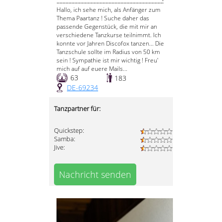
.......................................................................:
Hallo, ich sehe mich, als Anfänger zum
Thema Paartanz ! Suche daher das
passende Gegenstück, die mit mir an
verschiedene Tanzkurse teilnimmt. Ich
konnte vor Jahren Discofox tanzen... Die
Tanzschule sollte im Radius von 50 km
sein ! Sympathie ist mir wichtig ! Freu'
mich auf auf euere Mails...
63
183
DE-69234
Tanzpartner für:
Quickstep:
Samba:
Jive:
Nachricht senden