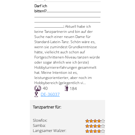
Darf ich
bitten!?............................................................
.........................................................................
.........................................................................
................................:
Aktuell habe ich
keine Tanzpartnerin und bin auf der
Suche nach einer neuen Dame für
Standard-Latein-Tanz. Schön wäre es,
wenn sie zumindest Grundkenntnisse
hätte, vielleicht auch schon auf
Fortgeschrittenen-Niveau tanzen würde
oder sogar ähnlich wie ich (erste)
Hobbyturniererfahrungen gesammelt
hat. Meine Intention ist es,
leistungsorientierter, aber noch im
Hobbybereich (gelegentlich vi...
40
184
DE-36037
Tanzpartner für:
Slowfox:
Samba:
Langsamer Walzer: