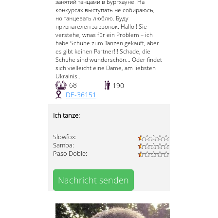
занятий танцами в Бургхауне. На
конкурсах выступать не собираюсь,
но танцевать люблю. Буду
признателен за звонок. Hallo ! Sie
verstehe, wnas für ein Problem – ich
habe Schuhe zum Tanzen gekauft, aber
es gibt keinen Partner!!! Schade, die
Schuhe sind wunderschön... Oder findet
sich vielleicht eine Dame, am liebsten
Ukrainis...
68
190
DE-36151
Ich tanze:
Slowfox:
Samba:
Paso Doble:
Nachricht senden