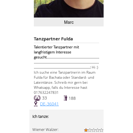
Marc
Tanzpartner Fulda
Talentierter Tanzpartner mit
langfristigem Interesse
gesucht...........................................................
.........................................................................
...............................................................:
Hi :)
Ich suche eine Tanzpartnerin im Raum
Fulda für Bachata oder Standard- und
Lateintänze. Schreib mir gern bei
Whatsapp, falls du Interesse hast
017632247831
33
188
DE-36041
Ich tanze:
Wiener Walzer: