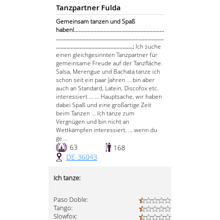
Tanzpartner Fulda
Gemeinsam tanzen und Spaß
haben!.............................................................
.........................................................................
....................................................:
Ich suche
einen gleichgesinnten Tanzpartner für
gemeinsame Freude auf der Tanzfläche.
Salsa, Merengue und Bachata tanze ich
schon seit ein paar Jahren ... bin aber
auch an Standard, Latein, Discofox etc.
interessiert ... ... Hauptsache, wir haben
dabei Spaß und eine großartige Zeit
beim Tanzen ... Ich tanze zum
Vergnügen und bin nicht an
Wettkämpfen interessiert. ... wenn du
ge...
63
168
DE-36043
Ich tanze:
Paso Doble:
Tango:
Slowfox: