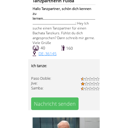
Tanzpartnerin Fulda
Hallo Tanzpartner, schön dich kennen
zu
lernen.............................................................
..................................................:
Hey Ich
suche einen Tanzpartner für einen
Bachata Tanzkurs. Fühlst du dich
angesprochen? Dann schreib mir gerne.
Viele Grüße
40
160
DE-36145
Ich tanze:
Paso Doble:
Jive:
Samba:
Nachricht senden