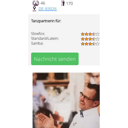
46
170
DE-83026
Tanzpartnerin für:
Slowfox:
Standard/Latein:
Samba:
Nachricht senden