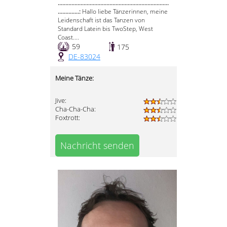
.........................................................................
..............:
Hallo liebe Tänzerinnen, meine
Leidenschaft ist das Tanzen von
Standard Latein bis TwoStep, West
Coast....
59
175
DE-83024
Meine Tänze:
Jive:
Cha-Cha-Cha:
Foxtrott:
Nachricht senden