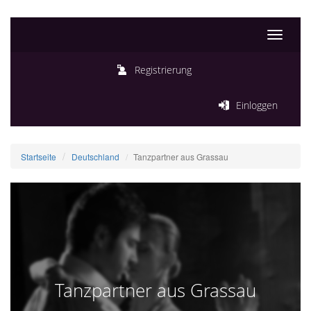
Toggle
navigati
Registrierung
Einloggen
Startseite
Deutschland
Tanzpartner aus Grassau
Tanzpartner aus Grassau