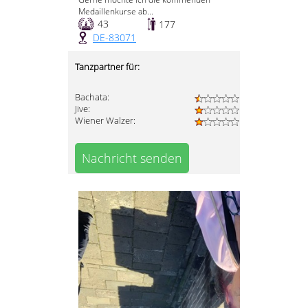
Medaillenkurse ab...
43
177
DE-83071
Tanzpartner für:
Bachata:
Jive:
Wiener Walzer:
Nachricht senden