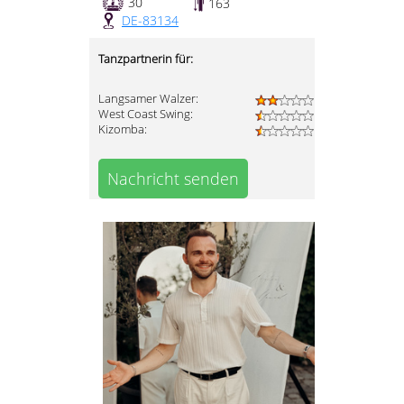
30
163
DE-83134
Tanzpartnerin für:
Langsamer Walzer:
West Coast Swing:
Kizomba:
Nachricht senden