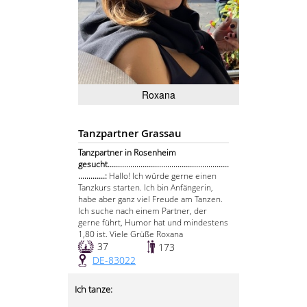
Roxana
Tanzpartner Grassau
Tanzpartner in Rosenheim
gesucht...........................................................
.............:
Hallo! Ich würde gerne einen
Tanzkurs starten. Ich bin Anfängerin,
habe aber ganz viel Freude am Tanzen.
Ich suche nach einem Partner, der
gerne führt, Humor hat und mindestens
1,80 ist. Viele Grüße Roxana
37
173
DE-83022
Ich tanze: