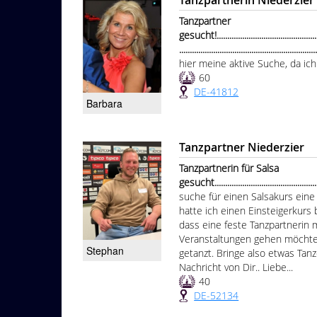
Tanzpartnerin Niederzier
Tanzpartner
gesucht!....................................................
................................................................
hier meine aktive Suche, da ic
60
DE-41812
Barbara
Tanzpartner Niederzier
Tanzpartnerin für Salsa
gesucht....................................................
suche für einen Salsakurs eine T
hatte ich einen Einsteigerkurs 
dass eine feste Tanzpartnerin m
Veranstaltungen gehen möchte 
Stephan
getanzt. Bringe also etwas Tanz
Nachricht von Dir.. Liebe...
40
DE-52134