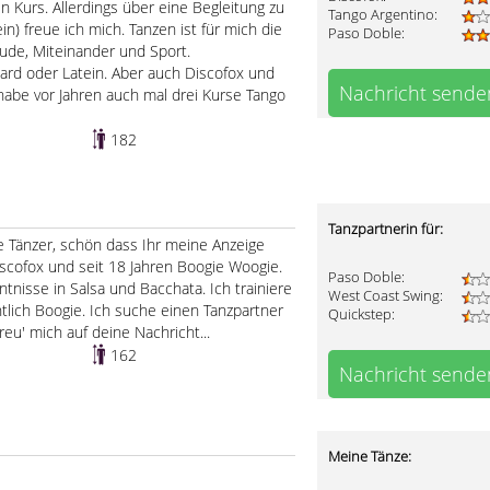
en Kurs. Allerdings über eine Begleitung zu
Tango Argentino:
in) freue ich mich. Tanzen ist für mich die
Paso Doble:
ude, Miteinander und Sport.
ard oder Latein. Aber auch Discofox und
Nachricht sende
 habe vor Jahren auch mal drei Kurse Tango
182
Tanzpartnerin für:
be Tänzer, schön dass Ihr meine Anzeige
Discofox und seit 18 Jahren Boogie Woogie.
Paso Doble:
nisse in Salsa und Bacchata. Ich trainiere
West Coast Swing:
lich Boogie. Ich suche einen Tanzpartner
Quickstep:
eu' mich auf deine Nachricht...
162
Nachricht sende
Meine Tänze: