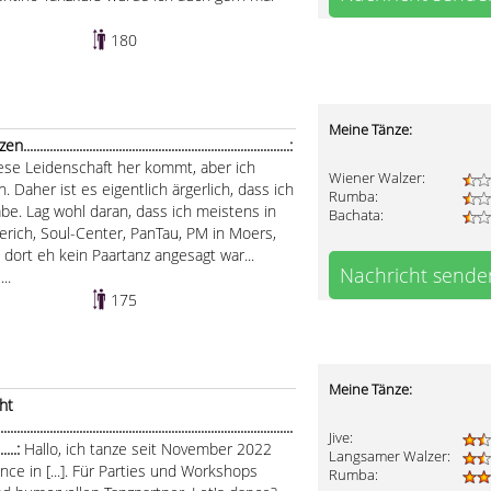
180
Meine Tänze:
....................................................................:
iese Leidenschaft her kommt, aber ich
Wiener Walzer:
Daher ist es eigentlich ärgerlich, dass ich
Rumba:
be. Lag wohl daran, dass ich meistens in
Bachata:
derich, Soul-Center, PanTau, PM in Moers,
 dort eh kein Paartanz angesagt war...
Nachricht sende
..
175
Meine Tänze:
ht
.........................................................................................
Jive:
.......:
Hallo, ich tanze seit November 2022
Langsamer Walzer:
ce in [...]. Für Parties und Workshops
Rumba: