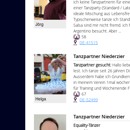
ich keine Tanzpartnerin für ein
einer Tanzparty (Standard / Late
ideale Mischung aus Lebensfre
Typischerweise tanze ich Stand
Jörg
Salsa sind mir nicht fremd. ich
Argentino besucht. Aber ...
58
DE-41515
Tanzpartner Niederzier
Tanzpartner gesucht:
Hallo lie
lest. Ich tanze seit 26 Jahren 
Ausserdem habe ich Grundkennt
in meinem Verein 1mal wöchent
für Training und Wochenende Fr
67
Helga
DE-52499
Tanzpartner Niederzier
Equality-Tänzer