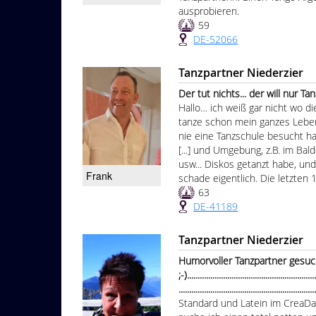
ausprobieren.
59
DE-52066
Tanzpartner Niederzier
Der tut nichts... der will nur Tanzen.............
Hallo… ich weiß gar nicht wo d
tanze schon mein ganzes Leben. 
nie eine Tanzschule besucht ha
[...] und Umgebung, z.B. im Bal
usw... Diskos getanzt habe, und
Frank
schade eigentlich. Die letzten 1.
63
DE-41189
Tanzpartner Niederzier
Humorvoller Tanzpartner gesuc
;-).............................................................
...............................................................
Standard und Latein im CreaDan