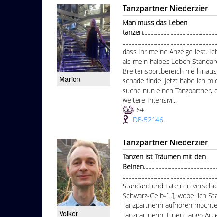
Tanzpartner Niederzier
Man muss das Leben
tanzen.......................................................
...............................................................
dass Ihr meine Anzeige lest. Ic
als mein halbes Leben Standard
Breitensportbereich nie hinau
Marion
schade finde. Jetzt habe ich mi
suche nun einen Tanzpartner, d
weitere Intensivi...
64
DE-52146
Tanzpartner Niederzier
Tanzen ist Träumen mit den
Beinen.......................................................
...............................................................
Standard und Latein in versch
Schwarz-Gelb-[...], wobei ich 
Tanzpartnerin aufhören möchte,
Volker
Tanzpartnerin. Einen Tango Arg