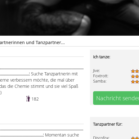
artnerinnen und Tanzpartner...
Ich tanze:
.....................................................................................
Jive:
................................:
Suche Tanzpartnerin mit
Foxtrott:
 gerne verbessern möchte, die mal über
Samba:
t das die Chemie stimmt und sie viel Spaß
)
Nachricht sende
182
Tanzpartner für:
....................................................................................
...............................................:
Momentan suche
Discofox: