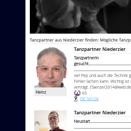
Tanzpartner aus Niederzier finden: Mögliche Tanzp
Tanzpartner Niederzier
Tanzpartnerin
gesucht.....................................................
................................................................
viel Pep und auch die Technik
Fehler lachen kann. Wichtig is
verträgt. (Taenzer2014@web.de
Heinz
65
DE-50126
Tanzpartner Niederzier
Neustart....................................................
................................................................