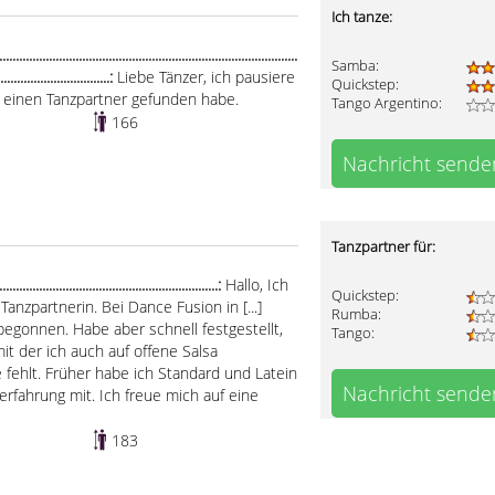
Ich tanze:
.....................................................................................
Samba:
..................................:
Liebe Tänzer, ich pausiere
Quickstep:
h einen Tanzpartner gefunden habe.
Tango Argentino:
166
Nachricht sende
Tanzpartner für:
..............................................................:
Hallo, Ich
Quickstep:
anzpartnerin. Bei Dance Fusion in [...]
Rumba:
begonnen. Habe aber schnell festgestellt,
Tango:
it der ich auch auf offene Salsa
fehlt. Früher habe ich Standard und Latein
Nachricht sende
erfahrung mit. Ich freue mich auf eine
183