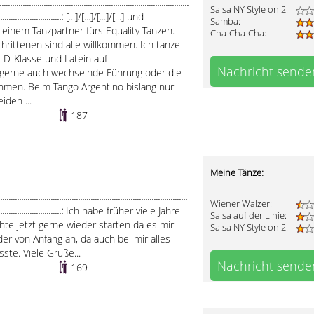
.....................................................................................
Salsa NY Style on 2:
..............................:
[...]/[...]/[...]/[...] und
Samba:
inem Tanzpartner fürs Equality-Tanzen.
Cha-Cha-Cha:
rittenen sind alle willkommen. Ich tanze
r D-Klasse und Latein auf
Nachricht sende
 gerne auch wechselnde Führung oder die
ehmen. Beim Tango Argentino bislang nur
iden ...
187
Meine Tänze:
.....................................................................................
Wiener Walzer:
..............................:
Ich habe früher viele Jahre
Salsa auf der Linie:
te jetzt gerne wieder starten da es mir
Salsa NY Style on 2:
der von Anfang an, da auch bei mir alles
ste. Viele Grüße...
Nachricht sende
169