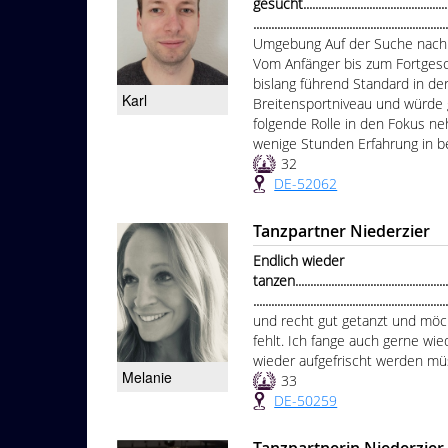
gesucht.....................................................
................................................................
Umgebung Auf der Suche nach e
Vom Anfänger bis zum Fortgesch
bislang führend Standard in de
Karl
Breitensportniveau und würde
folgende Rolle in den Fokus n
wenige Stunden Erfahrung in be
32
DE-52062
Tanzpartner Niederzier
Endlich wieder
tanzen.......................................................
................................................................
und recht gut getanzt und möch
fehlt. Ich fange auch gerne wie
wieder aufgefrischt werden müs
Melanie
33
DE-50259