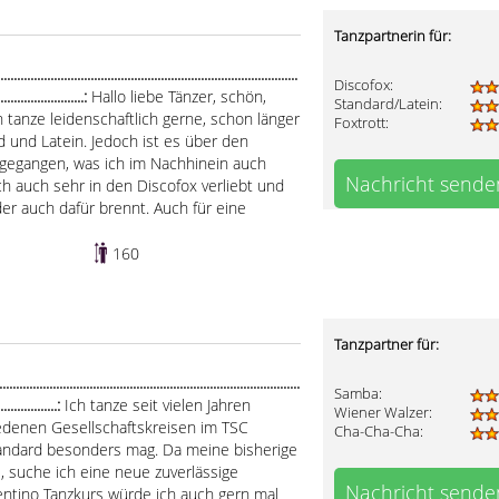
Tanzpartnerin für:
.....................................................................................
Discofox:
...........................:
Hallo liebe Tänzer, schön,
Standard/Latein:
h tanze leidenschaftlich gerne, schon länger
Foxtrott:
 und Latein. Jedoch ist es über den
sgegangen, was ich im Nachhinein auch
Nachricht sende
ch auch sehr in den Discofox verliebt und
er auch dafür brennt. Auch für eine
160
Tanzpartner für:
.....................................................................................
Samba:
...................:
Ich tanze seit vielen Jahren
Wiener Walzer:
iedenen Gesellschaftskreisen im TSC
Cha-Cha-Cha:
Standard besonders mag. Da meine bisherige
 suche ich eine neue zuverlässige
Nachricht sende
entino Tanzkurs würde ich auch gern mal