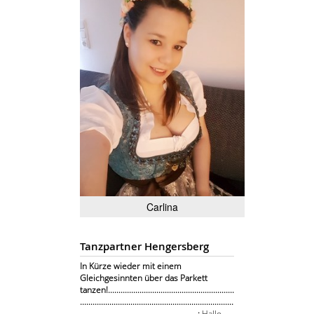
Carlina
Tanzpartner Hengersberg
In Kürze wieder mit einem
Gleichgesinnten über das Parkett
tanzen!............................................................
.........................................................................
........................................................:
Hallo,