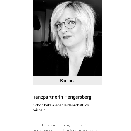
Ramona
Tanzpartnerin Hengersberg
Schon bald wieder leidenschaftlich
wirbeln...........................................................
.........................................................................
.........................................................................
........:
Hallo zusammen, Ich möchte
gerne wieder mit dem Tanzen beginnen.