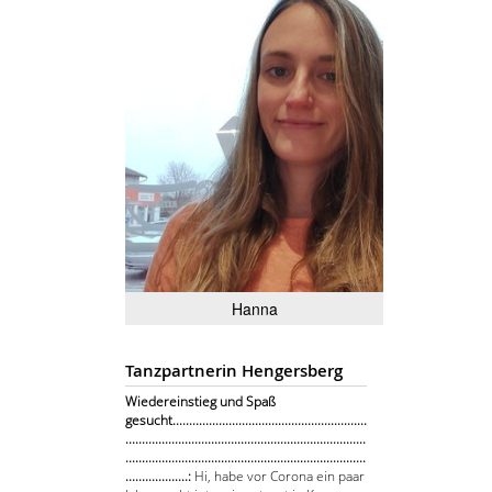
Hanna
Tanzpartnerin Hengersberg
Wiedereinstieg und Spaß
gesucht...........................................................
.........................................................................
.........................................................................
...................:
Hi, habe vor Corona ein paar