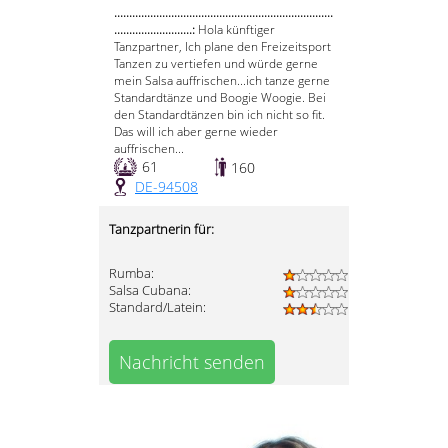
.........................................................................
..........................:
Hola künftiger
Tanzpartner, Ich plane den Freizeitsport
Tanzen zu vertiefen und würde gerne
mein Salsa auffrischen...ich tanze gerne
Standardtänze und Boogie Woogie. Bei
den Standardtänzen bin ich nicht so fit.
Das will ich aber gerne wieder
auffrischen...
61
160
DE-94508
Tanzpartnerin für:
Rumba:
Salsa Cubana:
Standard/Latein:
Nachricht senden