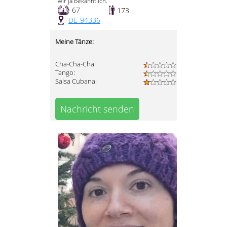
wir ja bekanntlich.
67
173
DE-94336
Meine Tänze:
Cha-Cha-Cha:
Tango:
Salsa Cubana:
Nachricht senden