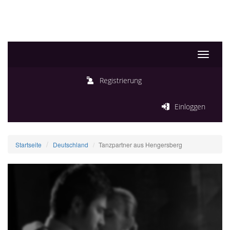
Toggle
navigati
Registrierung
Einloggen
Startseite
Deutschland
Tanzpartner aus Hengersberg