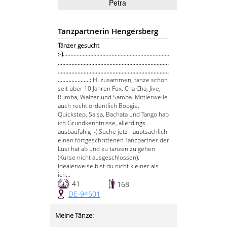
Petra
Tanzpartnerin Hengersberg
Tänzer gesucht
:-)......................................................................
.........................................................................
.........................................................................
.....................:
Hi zusammen, tanze schon
seit über 10 Jahren Fox, Cha Cha, Jive,
Rumba, Walzer und Samba. Mittlerweile
auch recht ordentlich Boogie.
Quickstep, Salsa, Bachata und Tango hab
ich Grundkenntnisse, allerdings
ausbaufähig :-) Suche jetz hauptsächlich
einen fortgeschrittenen Tanzpartner der
Lust hat ab und zu tanzen zu gehen
(Kurse nicht ausgeschlossen).
Idealerweise bist du nicht kleiner als
ich...
41
168
DE-94501
Meine Tänze: