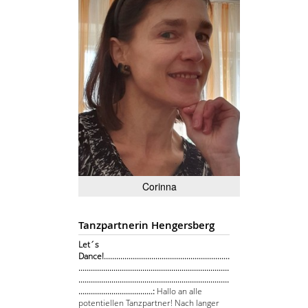
Corinna
Tanzpartnerin Hengersberg
Let´s
Dance!.............................................................
.........................................................................
.........................................................................
....................................:
Hallo an alle
potentiellen Tanzpartner! Nach langer