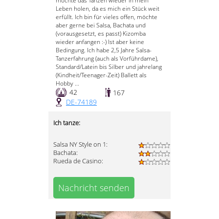
möchte das Tanzen wieder in mein
Leben holen, da es mich ein Stück weit
erfüllt. Ich bin für vieles offen, möchte
aber gerne bei Salsa, Bachata und
(vorausgesetzt, es passt) Kizomba
wieder anfangen :-) Ist aber keine
Bedingung. Ich habe 2,5 Jahre Salsa-
Tanzerfahrung (auch als Vorführdame),
Standard/Latein bis Silber und jahrelang
(Kindheit/Teenager-Zeit) Ballett als
Hobby ...
42
167
DE-74189
Ich tanze:
Salsa NY Style on 1:
Bachata:
Rueda de Casino:
Nachricht senden