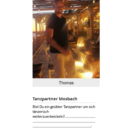
Thomas
Tanzpartner Mosbach
Bist Du ein geübter Tanzpartner um sich
tänzerisch
weiterzuentwickeln?....................................
.........................................................................
....................................................................: