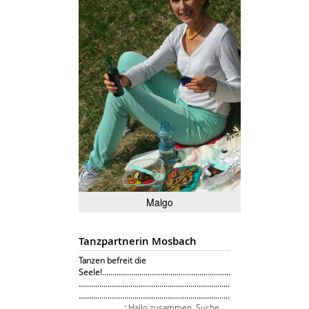
Malgo
Tanzpartnerin Mosbach
Tanzen befreit die
Seele!..............................................................
.........................................................................
.........................................................................
......................:
Hallo zusammen, Suche