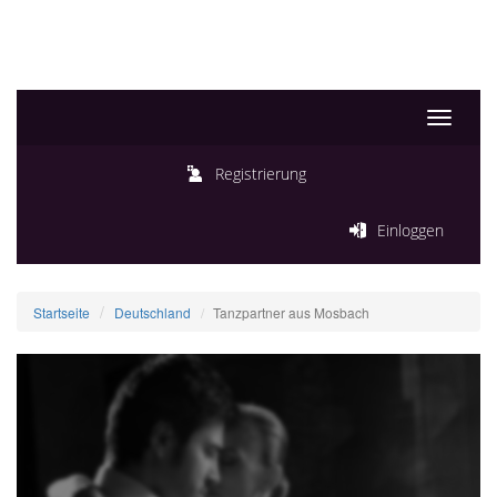
Toggle
navigati
Registrierung
Einloggen
Startseite
Deutschland
Tanzpartner aus Mosbach