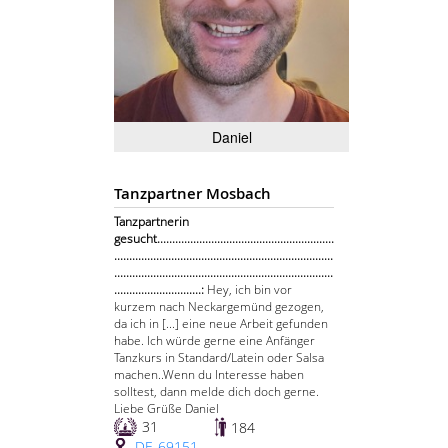
Daniel
Tanzpartner Mosbach
Tanzpartnerin
gesucht...........................................................
.........................................................................
.........................................................................
.............................:
Hey, ich bin vor
kurzem nach Neckargemünd gezogen,
da ich in [...] eine neue Arbeit gefunden
habe. Ich würde gerne eine Anfänger
Tanzkurs in Standard/Latein oder Salsa
machen..Wenn du Interesse haben
solltest, dann melde dich doch gerne.
Liebe Grüße Daniel
31
184
DE-69151