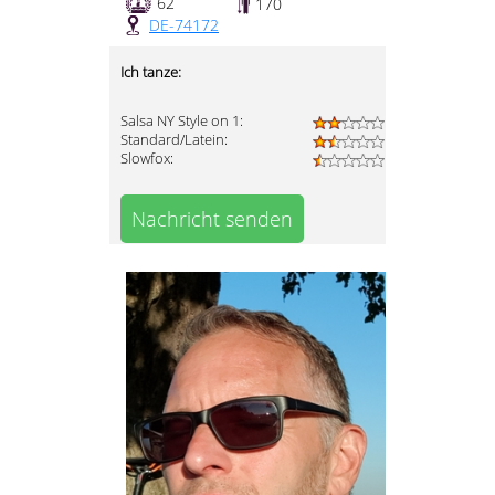
62
170
DE-74172
Ich tanze:
Salsa NY Style on 1:
Standard/Latein:
Slowfox:
Nachricht senden