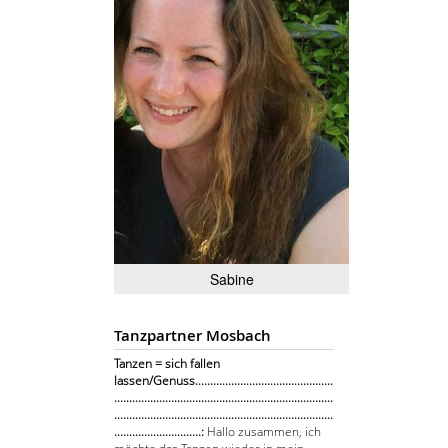
Sabine
Tanzpartner Mosbach
Tanzen = sich fallen
lassen/Genuss..............................................
.........................................................................
.........................................................................
.............................:
Hallo zusammen, ich