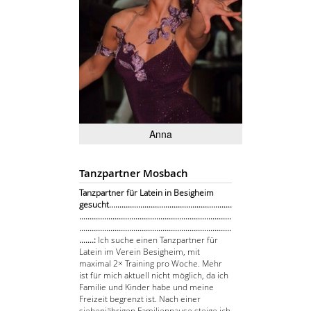
Anna
Tanzpartner Mosbach
Tanzpartner für Latein in Besigheim
gesucht...........................................................
.........................................................................
.........................................................................
.......:
Ich suche einen Tanzpartner für
Latein im Verein Besigheim, mit
maximal 2× Training pro Woche. Mehr
ist für mich aktuell nicht möglich, da ich
Familie und Kinder habe und meine
Freizeit begrenzt ist. Nach einer
siebenjährigen Familienpause steige ich