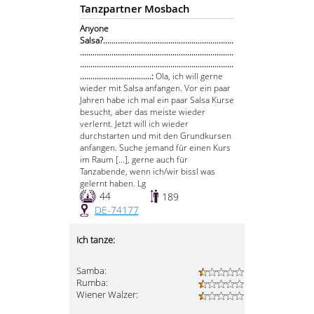
Tanzpartner Mosbach
Anyone
Salsa?..............................................................
.........................................................................
.........................................................................
..................................:
Ola, ich will gerne
wieder mit Salsa anfangen. Vor ein paar
Jahren habe ich mal ein paar Salsa Kurse
besucht, aber das meiste wieder
verlernt. Jetzt will ich wieder
durchstarten und mit den Grundkursen
anfangen. Suche jemand für einen Kurs
im Raum [...], gerne auch für
Tanzabende, wenn ich/wir bissl was
gelernt haben. Lg
44
189
DE-74177
Ich tanze:
Samba:
Rumba:
Wiener Walzer: