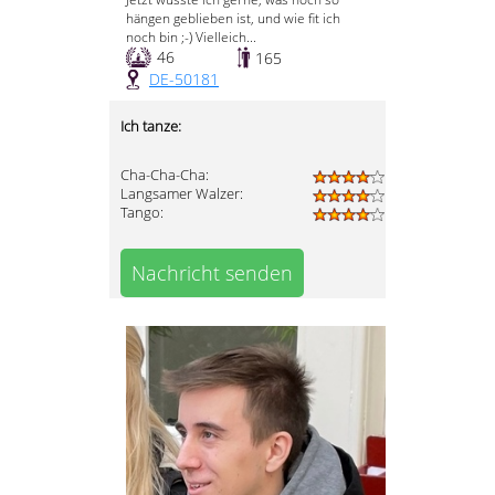
hängen geblieben ist, und wie fit ich
noch bin ;-) Vielleich...
46
165
DE-50181
Ich tanze:
Cha-Cha-Cha:
Langsamer Walzer:
Tango:
Nachricht senden