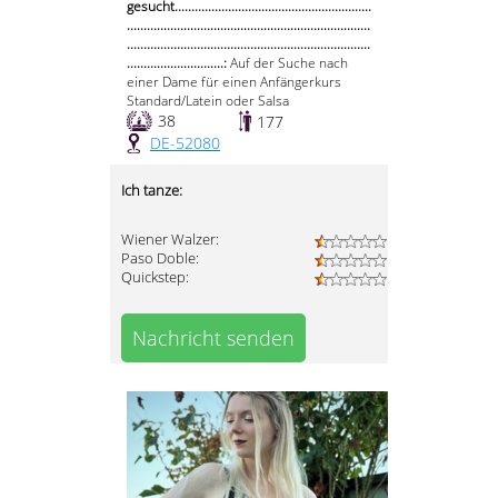
gesucht...........................................................
.........................................................................
.........................................................................
.............................:
Auf der Suche nach
einer Dame für einen Anfängerkurs
Standard/Latein oder Salsa
38
177
DE-52080
Ich tanze:
Wiener Walzer:
Paso Doble:
Quickstep:
Nachricht senden