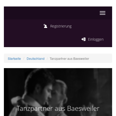
Toggle
navigati
Registrierung
Einloggen
Startseite
Deutschland
Tanzpartner aus Baesweiler
Tanzpartner aus Baesweiler