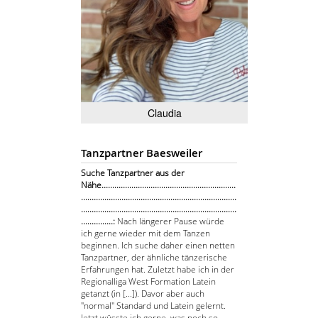
Claudia
Tanzpartner Baesweiler
Suche Tanzpartner aus der
Nähe...............................................................
.........................................................................
.........................................................................
...............:
Nach längerer Pause würde
ich gerne wieder mit dem Tanzen
beginnen. Ich suche daher einen netten
Tanzpartner, der ähnliche tänzerische
Erfahrungen hat. Zuletzt habe ich in der
Regionalliga West Formation Latein
getanzt (in [...]). Davor aber auch
"normal" Standard und Latein gelernt.
Jetzt wüsste ich gerne, was noch so