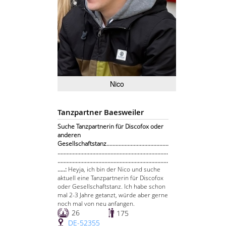
Nico
Tanzpartner Baesweiler
Suche Tanzpartnerin für Discofox oder
anderen
Gesellschaftstanz.........................................
.........................................................................
.........................................................................
.....:
Heyja, ich bin der Nico und suche
aktuell eine Tanzpartnerin für Discofox
oder Gesellschaftstanz. Ich habe schon
mal 2-3 Jahre getanzt, würde aber gerne
noch mal von neu anfangen.
26
175
DE-52355