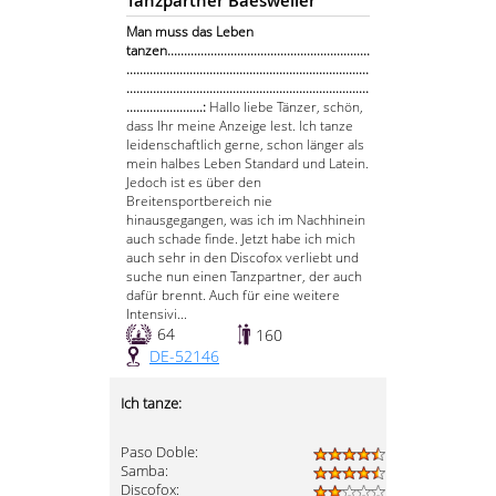
Tanzpartner Baesweiler
Man muss das Leben
tanzen.............................................................
.........................................................................
.........................................................................
.......................:
Hallo liebe Tänzer, schön,
dass Ihr meine Anzeige lest. Ich tanze
leidenschaftlich gerne, schon länger als
mein halbes Leben Standard und Latein.
Jedoch ist es über den
Breitensportbereich nie
hinausgegangen, was ich im Nachhinein
auch schade finde. Jetzt habe ich mich
auch sehr in den Discofox verliebt und
suche nun einen Tanzpartner, der auch
dafür brennt. Auch für eine weitere
Intensivi...
64
160
DE-52146
Ich tanze:
Paso Doble:
Samba:
Discofox: