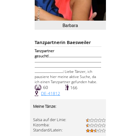
Barbara
Tanzpartnerin Baesweiler
Tanzpartner
gesucht!..........................................................
.........................................................................
.........................................................................
...............................:
Liebe Tänzer, ich
pausiere hier meine aktive Suche, da
ich einen Tanzpartner gefunden habe.
60
166
DE-41812
Meine Tänze:
Salsa auf der Linie:
Kizomba:
Standard/Latein: