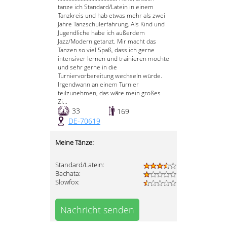
tanze ich Standard/Latein in einem
Tanzkreis und hab etwas mehr als zwei
Jahre Tanzschulerfahrung. Als Kind und
Jugendliche habe ich außerdem
Jazz/Modern getanzt. Mir macht das
Tanzen so viel Spaß, dass ich gerne
intensiver lernen und trainieren möchte
und sehr gerne in die
Turniervorbereitung wechseln würde.
Irgendwann an einem Turnier
teilzunehmen, das wäre mein großes
Zi...
33
169
DE-70619
Meine Tänze:
Standard/Latein:
Bachata:
Slowfox:
Nachricht senden