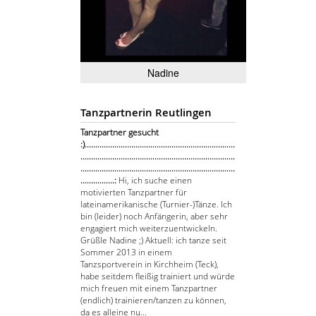
Nadine
Tanzpartnerin Reutlingen
Tanzpartner gesucht
:).......................................................................
.........................................................................
.........................................................................
................:
Hi, ich suche einen
motivierten Tanzpartner für
lateinamerikanische (Turnier-)Tänze. Ich
bin (leider) noch Anfängerin, aber sehr
engagiert mich weiterzuentwickeln.
Grüßle Nadine ;) Aktuell: ich tanze seit
Sommer 2013 in einem
Tanzsportverein in Kirchheim (Teck),
habe seitdem fleißig trainiert und würde
mich freuen mit einem Tanzpartner
(endlich) trainieren/tanzen zu können,
da es alleine nu...