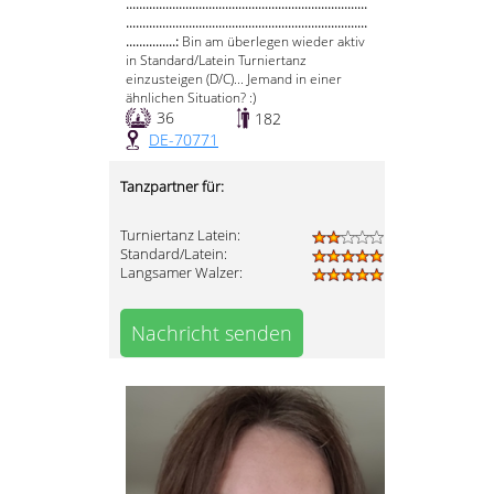
.........................................................................
.........................................................................
...............:
Bin am überlegen wieder aktiv
in Standard/Latein Turniertanz
einzusteigen (D/C)... Jemand in einer
ähnlichen Situation? :)
36
182
DE-70771
Tanzpartner für:
Turniertanz Latein:
Standard/Latein:
Langsamer Walzer:
Nachricht senden