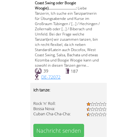
Coast Swing oder Boogie
Woogie)..............................:
Liebe
Tänzerin, Ich suche ein Tanzpartnerin
für Übungsabende und Kurse im
Großraum Tübingen / [...] / Hechingen /
Zollernalb oder [...] / Biberach und
Umfeld. Bei der Frage welche
Tanzart(en) wir zusammen tanzen, bin
ich recht flexibel, da ich neben
Standard/Latein auch Discofox, West
Coast Swing, Salsa, Bachata und etwas
Kizomba und Boogie Woogie kann und
sowohl in diesen Tänzen gerne...
39
187
DE-72072
Ich tanze:
Rock 'n' Roll:
Bossa Nova:
Cuban Cha-Cha-Cha:
Nachricht senden