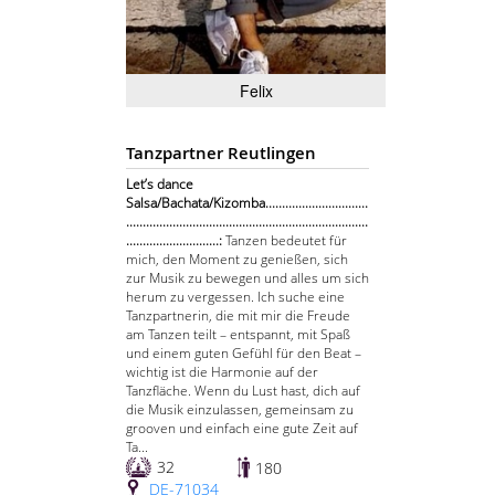
Felix
Tanzpartner Reutlingen
Let’s dance
Salsa/Bachata/Kizomba...............................
.........................................................................
............................:
Tanzen bedeutet für
mich, den Moment zu genießen, sich
zur Musik zu bewegen und alles um sich
herum zu vergessen. Ich suche eine
Tanzpartnerin, die mit mir die Freude
am Tanzen teilt – entspannt, mit Spaß
und einem guten Gefühl für den Beat –
wichtig ist die Harmonie auf der
Tanzfläche. Wenn du Lust hast, dich auf
die Musik einzulassen, gemeinsam zu
grooven und einfach eine gute Zeit auf
Ta...
32
180
DE-71034