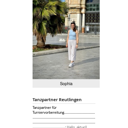
Sophia
Tanzpartner Reutlingen
Tanzpartner für
Turniervorbereitung....................................
.........................................................................
.........................................................................
......................................:
Hallo, aktuell