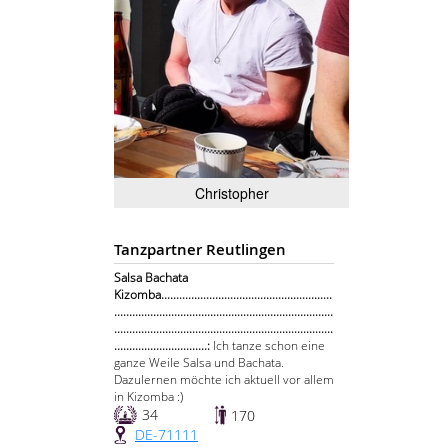
Christopher
Tanzpartner Reutlingen
Salsa Bachata
Kizomba.........................................................
.........................................................................
.........................................................................
...............................:
Ich tanze schon eine
ganze Weile Salsa und Bachata.
Dazulernen möchte ich aktuell vor allem
in Kizomba :)
34
170
DE-71111