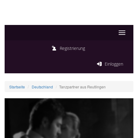
Toggle
navigati
Registrierung
Einloggen
Startseite
Deutschland
Tanzpartner aus Reutlingen