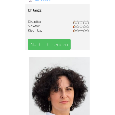
Ich tanze:
Discofox:
Slowfox:
Kizomba:
Nachricht senden