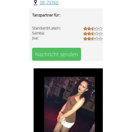
DE-73760
Tanzpartner für:
Standard/Latein:
Samba:
Jive:
Nachricht senden