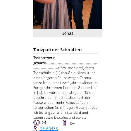
Jonas
Tanzpartner Schmitten
Tanzpartnerin
gesucht...........................................................
............................:
Hey, nach drei Jahren
Tanzschule in [...] (bis Gold-Niveau) und
einer längeren Pause wegen Corona
tanze ich nun seit zwei Jahren wieder im
Fortgeschrittenen-Kurs der Goethe-Uni
in [...]. Ich würde mich als guten Tänzer
beschreiben, möchte aber nach der
Pause wieder mehr Fokus auf den
tänzerischen Schliff legen. Getanzt habe
ich bislang vor allem Standard und
Latein sowie Discofox und etwa...
24
184
DE-60438