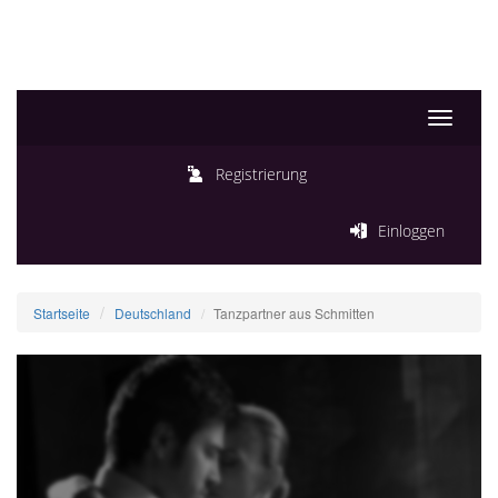
Toggle
navigati
Registrierung
Einloggen
Startseite
Deutschland
Tanzpartner aus Schmitten