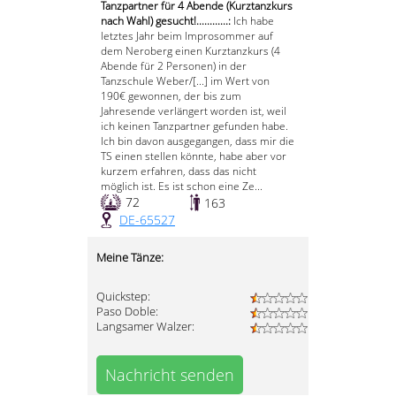
Tanzpartner für 4 Abende (Kurztanzkurs
nach Wahl) gesucht!............:
Ich habe
letztes Jahr beim Improsommer auf
dem Neroberg einen Kurztanzkurs (4
Abende für 2 Personen) in der
Tanzschule Weber/[...] im Wert von
190€ gewonnen, der bis zum
Jahresende verlängert worden ist, weil
ich keinen Tanzpartner gefunden habe.
Ich bin davon ausgegangen, dass mir die
TS einen stellen könnte, habe aber vor
kurzem erfahren, dass das nicht
möglich ist. Es ist schon eine Ze...
72
163
DE-65527
Meine Tänze:
Quickstep:
Paso Doble:
Langsamer Walzer:
Nachricht senden