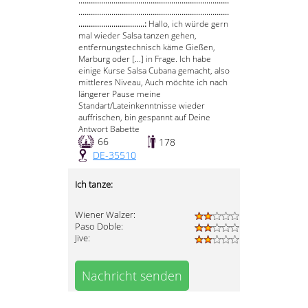
.........................................................................
.........................................................................
................................:
Hallo, ich würde gern
mal wieder Salsa tanzen gehen,
entfernungstechnisch käme Gießen,
Marburg oder [...] in Frage. Ich habe
einige Kurse Salsa Cubana gemacht, also
mittleres Niveau, Auch möchte ich nach
längerer Pause meine
Standart/Lateinkenntnisse wieder
auffrischen, bin gespannt auf Deine
Antwort Babette
66
178
DE-35510
Ich tanze:
Wiener Walzer:
Paso Doble:
Jive:
Nachricht senden