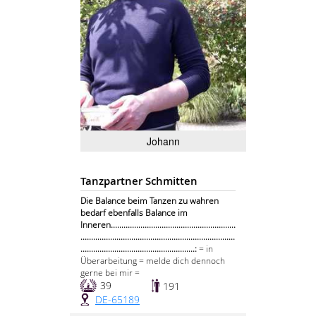
Johann
Tanzpartner Schmitten
Die Balance beim Tanzen zu wahren
bedarf ebenfalls Balance im
Inneren...........................................................
.........................................................................
......................................................:
= in
Überarbeitung = melde dich dennoch
gerne bei mir =
39
191
DE-65189