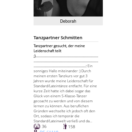
Deborah
Tanzpartner Schmitten
Tanzpartner gesucht, der meine
Leidenschaft teilt
;).......................................................................
.........................................................................
...........................................................:
Ein
sonniges Hallo miteinander :) Durch
meinen ersten Tanzkurs vor gut 3
Jahren wurde meine Leidenschaft für
Standard/Lateintänze entfacht. Für eine
kurze Zeit hatte ich dabei sogar das
Glück von einem S-Klasse-Tänzer
gecoacht zu werden und von diesem
lernen zu können. Aus beruflichen
Gründen wechselte ich jedoch oft den
Ort, sodass ich temporär die
Standard/Lateinwelt verließ und da...
36
158