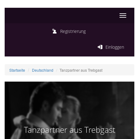
Toggle
navigati
Registrierung
Einloggen
Startseite
Deutschland
Tanzpartner aus Trebgast
Tanzpartner aus Trebgast