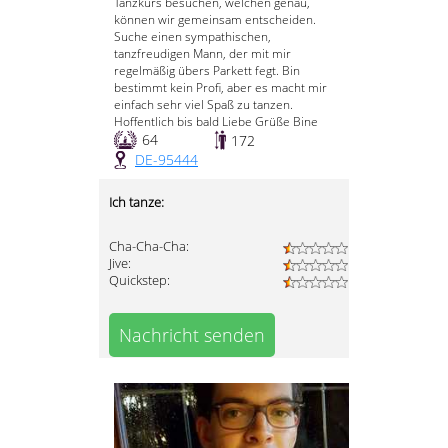
Tanzkurs besuchen, welchen genau,
können wir gemeinsam entscheiden.
Suche einen sympathischen,
tanzfreudigen Mann, der mit mir
regelmäßig übers Parkett fegt. Bin
bestimmt kein Profi, aber es macht mir
einfach sehr viel Spaß zu tanzen.
Hoffentlich bis bald Liebe Grüße Bine
64
172
DE-95444
Ich tanze:
Cha-Cha-Cha:
Jive:
Quickstep:
Nachricht senden