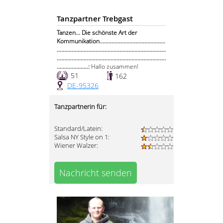
Tanzpartner Trebgast
Tanzen... Die schönste Art der
Kommunikation............................................
.........................................................................
.........................................................................
.....................:
Hallo zusammen!
51
162
DE-95326
Tanzpartnerin für:
Standard/Latein:
Salsa NY Style on 1:
Wiener Walzer:
Nachricht senden