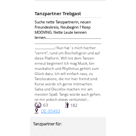
Tanzpartner Trebgast
Suche nette Tanzpartnerin, neuen
Freundeskreis, Neubeginn ? Keep
MOOVING. Nette Leute kennen
lernen.............................................................
.........................................................................
......................:
Nun hat´s mich hierher
"verirrt", rund um Bischofsgrün und auf
diese Platform. Will mit dem Tanzen
erneut beginnen! Ich mag Musik, bin
musikalisch und Rhythmus gehört zum
Glück dazu. Ich will einfach raus, zu
Tanzlocations, die mir hier fremd sind.
Kurse würde ich gerne mitmachen.
Salsa und Discofox machen mir am
meisten Spaß. Tango würde auch gehen,
ist mir jedoch etwas verkünstel...
63
182
DE-95493
Tanzpartner für: