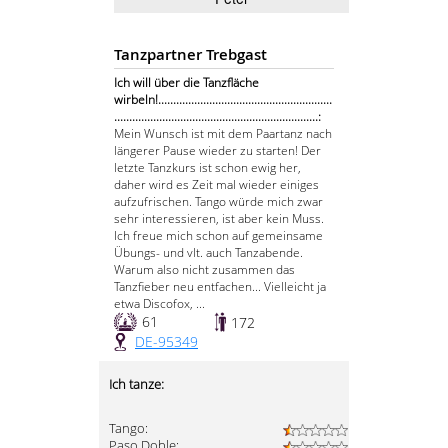
Tanzpartner Trebgast
Ich will über die Tanzfläche
wirbeln!..........................................................
....................................................................:
Mein Wunsch ist mit dem Paartanz nach
längerer Pause wieder zu starten! Der
letzte Tanzkurs ist schon ewig her,
daher wird es Zeit mal wieder einiges
aufzufrischen. Tango würde mich zwar
sehr interessieren, ist aber kein Muss.
Ich freue mich schon auf gemeinsame
Übungs- und vlt. auch Tanzabende.
Warum also nicht zusammen das
Tanzfieber neu entfachen... Vielleicht ja
etwa Discofox, ...
61
172
DE-95349
Ich tanze:
Tango:
Paso Doble: