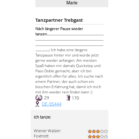
Marie
Tanzpartner Trebgast
Näch längerer Pause wieder
tanzen.............................................................
.........................................................................
.........................................................................
...............:
Ich habe eine längere
Tanzpause hinter mir und würde jetzt
gerne wieder anfangen. Am meisten
Spaß haben mir damals Quickstep und
Paso Doble gemacht, aber ich bin
eigentlich offen für alles. Ich suche nach
einem Partner, der auch schon ein
bisschen Erfahrung hat, damit ich mich
mit ihm wieder rein finden kann :)
29
170
DE-95444
Ich tanze:
Wiener Walzer:
Foxtrott: