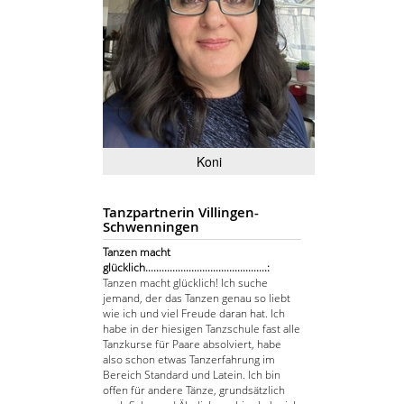
Koni
Tanzpartnerin Villingen-
Schwenningen
Tanzen macht
glücklich.............................................:
Tanzen macht glücklich! Ich suche
jemand, der das Tanzen genau so liebt
wie ich und viel Freude daran hat. Ich
habe in der hiesigen Tanzschule fast alle
Tanzkurse für Paare absolviert, habe
also schon etwas Tanzerfahrung im
Bereich Standard und Latein. Ich bin
offen für andere Tänze, grundsätzlich