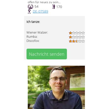
offen für neues zu sein...
54
170
DE-07589
Ich tanze:
Wiener Walzer:
Rumba:
Discofox:
Nachricht senden