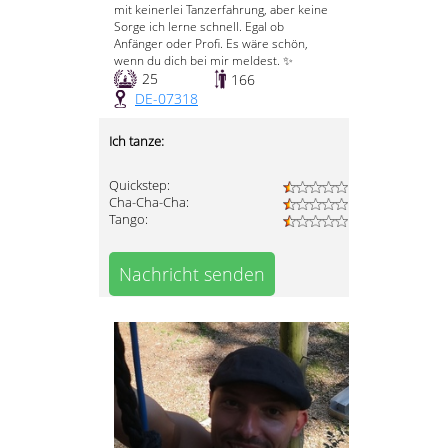
mit keinerlei Tanzerfahrung, aber keine
Sorge ich lerne schnell. Egal ob
Anfänger oder Profi. Es wäre schön,
wenn du dich bei mir meldest. ✨
25
166
DE-07318
Ich tanze:
Quickstep:
Cha-Cha-Cha:
Tango:
Nachricht senden