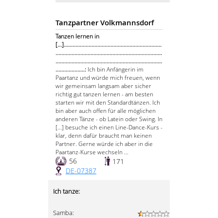
Tanzpartner Volkmannsdorf
Tanzen lernen in
[...]...................................................................
.........................................................................
.........................................................................
....................:
Ich bin Anfängerin im
Paartanz und würde mich freuen, wenn
wir gemeinsam langsam aber sicher
richtig gut tanzen lernen - am besten
starten wir mit den Standardtänzen. Ich
bin aber auch offen für alle möglichen
anderen Tänze - ob Latein oder Swing. In
[...] besuche ich einen Line-Dance-Kurs -
klar, denn dafür braucht man keinen
Partner. Gerne würde ich aber in die
Paartanz-Kurse wechseln ...
56
171
DE-07387
Ich tanze:
Samba: