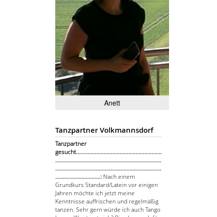
Anett
Tanzpartner Volkmannsdorf
Tanzpartner
gesucht...........................................................
.........................................................................
.........................................................................
...............................:
Nach einem
Grundkurs Standard/Latein vor einigen
Jahren möchte ich jetzt meine
Kenntnisse auffrischen und regelmäßig
tanzen. Sehr gern würde ich auch Tango