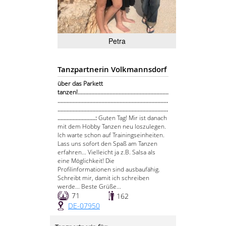
Petra
Tanzpartnerin Volkmannsdorf
über das Parkett
tanzen!............................................................
.........................................................................
.........................................................................
.........................:
Guten Tag! Mir ist danach
mit dem Hobby Tanzen neu loszulegen.
Ich warte schon auf Trainingseinheiten.
Lass uns sofort den Spaß am Tanzen
erfahren... Vielleicht ja z.B. Salsa als
eine Möglichkeit! Die
Profilinformationen sind ausbaufähig.
Schreibt mir, damit ich schreiben
werde... Beste Grüße...
71
162
DE-07950