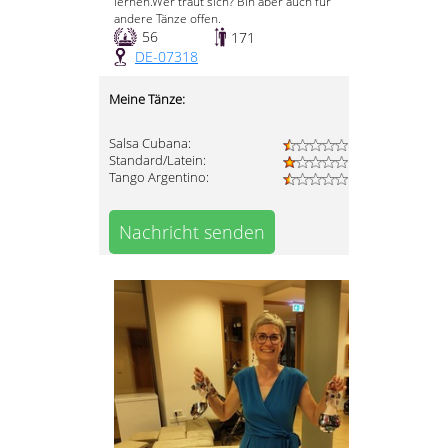
lernen.Wer traut sich? Bin aber auch für
andere Tänze offen.
56
171
DE-07318
Meine Tänze:
Salsa Cubana:
Standard/Latein:
Tango Argentino:
Nachricht senden