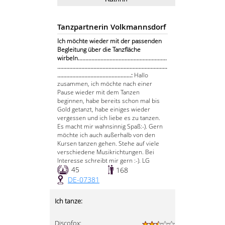
Tanzpartnerin Volkmannsdorf
Ich möchte wieder mit der passenden
Begleitung über die Tanzfläche
wirbeln...........................................................
.........................................................................
.................................................:
Hallo
zusammen, ich möchte nach einer
Pause wieder mit dem Tanzen
beginnen, habe bereits schon mal bis
Gold getanzt, habe einiges wieder
vergessen und ich liebe es zu tanzen.
Es macht mir wahnsinnig Spaß:-). Gern
möchte ich auch außerhalb von den
Kursen tanzen gehen. Stehe auf viele
verschiedene Musikrichtungen. Bei
Interesse schreibt mir gern :-). LG
45
168
DE-07381
Ich tanze:
Discofox: