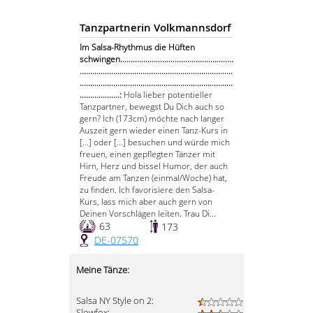
Tanzpartnerin Volkmannsdorf
Im Salsa-Rhythmus die Hüften
schwingen…...................................................
.........................................................................
.........................................................................
...................:
Hola lieber potentieller
Tanzpartner, bewegst Du Dich auch so
gern? Ich (173cm) möchte nach langer
Auszeit gern wieder einen Tanz-Kurs in
[...] oder [...] besuchen und würde mich
freuen, einen gepflegten Tänzer mit
Hirn, Herz und bissel Humor, der auch
Freude am Tanzen (einmal/Woche) hat,
zu finden. Ich favorisiere den Salsa-
Kurs, lass mich aber auch gern von
Deinen Vorschlägen leiten. Trau Di...
63
173
DE-07570
Meine Tänze:
Salsa NY Style on 2:
Slowfox: