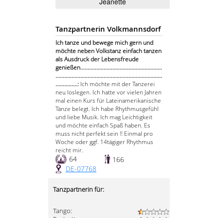
Jeanette
Tanzpartnerin Volkmannsdorf
Ich tanze und bewege mich gern und
möchte neben Volkstanz einfach tanzen
als Ausdruck der Lebensfreude
genießen........................................................
.........................................................................
...............:
Ich möchte mit der Tanzerei
neu loslegen. Ich hatte vor vielen Jahren
mal einen Kurs für Lateinamerikanische
Tänze belegt. Ich habe Rhythmusgefühl
und liebe Musik. Ich mag Leichtigkeit
und möchte einfach Spaß haben. Es
muss nicht perfekt sein !! Einmal pro
Woche oder ggf. 14tägiger Rhythmus
reicht mir.
64
166
DE-07768
Tanzpartnerin für:
Tango: