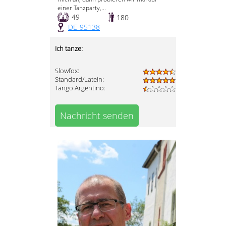
einer Tanzparty,...
49
180
DE-95138
Ich tanze:
Slowfox:
Standard/Latein:
Tango Argentino:
Nachricht senden