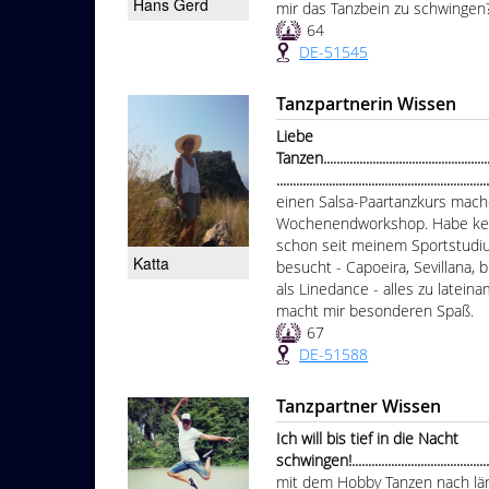
Hans Gerd
mir das Tanzbein zu schwingen?
64
DE-51545
Tanzpartnerin Wissen
Liebe
Tanzen.......................................................
................................................................
einen Salsa-Paartanzkurs mach
Wochenendworkshop. Habe kein
schon seit meinem Sportstudi
Katta
besucht - Capoeira, Sevillana,
als Linedance - alles zu latei
macht mir besonderen Spaß.
67
DE-51588
Tanzpartner Wissen
Ich will bis tief in die Nacht
schwingen!...............................................
mit dem Hobby Tanzen nach län