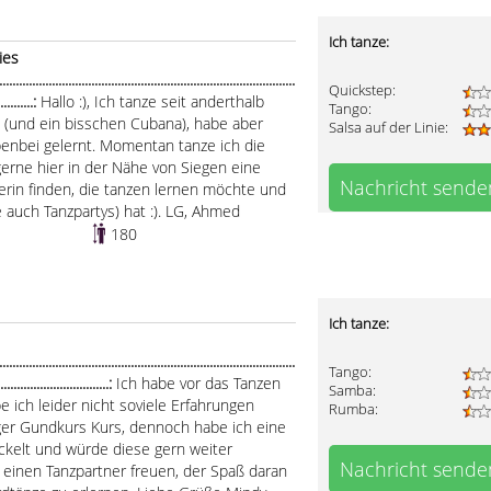
Ich tanze:
ies
.....................................................................................
Quickstep:
............:
Hallo :), Ich tanze seit anderthalb
Tango:
e (und ein bisschen Cubana), habe aber
Salsa auf der Linie:
enbei gelernt. Momentan tanze ich die
r gerne hier in der Nähe von Siegen eine
Nachricht sende
erin finden, die tanzen lernen möchte und
 auch Tanzpartys) hat :). LG, Ahmed
180
Ich tanze:
.....................................................................................
Tango:
..................................:
Ich habe vor das Tanzen
Samba:
 ich leider nicht soviele Erfahrungen
Rumba:
nger Gundkurs Kurs, dennoch habe ich eine
ckelt und würde diese gern weiter
Nachricht sende
 einen Tanzpartner freuen, der Spaß daran