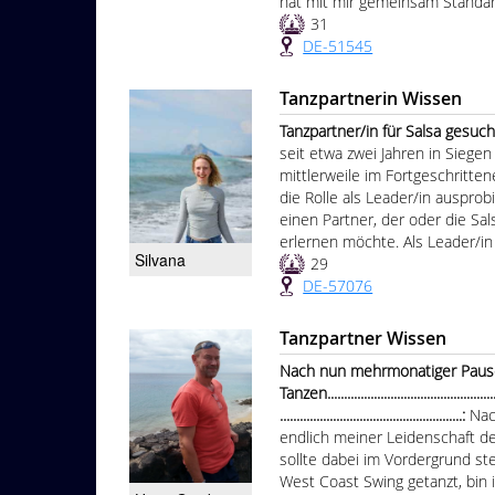
hat mit mir gemeinsam Standar
31
DE-51545
Tanzpartnerin Wissen
Tanzpartner/in für Salsa gesucht..........
seit etwa zwei Jahren in Siegen
mittlerweile im Fortgeschritte
die Rolle als Leader/in auspro
einen Partner, der oder die Sa
erlernen möchte. Als Leader/in 
Silvana
29
DE-57076
Tanzpartner Wissen
Nach nun mehrmonatiger Pause
Tanzen.......................................................
.......................................................:
Nac
endlich meiner Leidenschaft 
sollte dabei im Vordergrund st
West Coast Swing getanzt, bin i