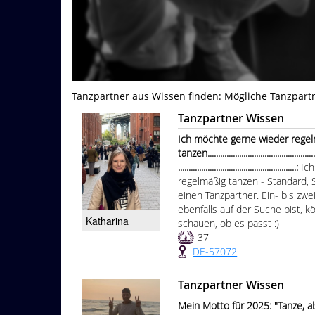
Tanzpartner aus Wissen finden: Mögliche Tanzpart
Tanzpartner Wissen
Ich möchte gerne wieder regel
tanzen.......................................................
........................................................:
Ic
regelmäßig tanzen - Standard, 
einen Tanzpartner. Ein- bis zw
ebenfalls auf der Suche bist, k
Katharina
schauen, ob es passt :)
37
DE-57072
Tanzpartner Wissen
Mein Motto für 2025: "Tanze, 