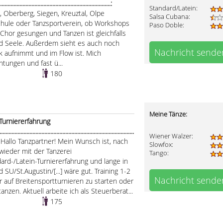
..........................................................................:
Standard/Latein:
, Oberberg, Siegen, Kreuztal, Olpe
Salsa Cubana:
chule oder Tanzsportverein, ob Workshops
Paso Doble:
 Chor gesungen und Tanzen ist gleichfalls
nd Seele. Außerdem sieht es auch noch
Nachricht sende
 aufnimmt und im Flow ist. Mich
htungen und fast ü...
180
Meine Tänze:
Turniererfahrung
.....................................................................................
Wiener Walzer:
:
Hallo Tanzpartner! Mein Wunsch ist, nach
Slowfox:
wieder mit der Tanzerei
Tango:
ard-/Latein-Turniererfahrung und lange in
 SU/St.Augustin/[...] wäre gut. Training 1-2
Nachricht sende
r auf Breitensportturnieren zu starten oder
zen. Aktuell arbeite ich als Steuerberat...
175