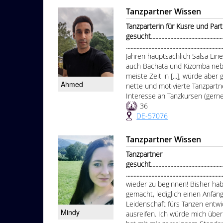
Tanzpartner Wissen
Tanzparterin für Kusre und Part
gesucht.....................................................
...............................................................
Jahren hauptsächlich Salsa Lin
auch Bachata und Kizomba neb
meiste Zeit in [...], würde abe
Ahmed
nette und motivierte Tanzpartn
Interesse an Tanzkursen (gerne
36
DE-57076
Tanzpartner Wissen
Tanzpartner
gesucht.....................................................
................................................................
wieder zu beginnen! Bisher habe
gemacht, lediglich einen Anfä
Leidenschaft fürs Tanzen entwi
Mindy
ausreifen. Ich würde mich über