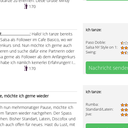
dtänze zu erlernen. Liebe Grüße Mindy
170
Ich tanze:
.......................:
Hallo! Ich tanze bereits
 Salsa als Follower im Cafe Basico, wo wir
Paso Doble:
nenkurs sind. Nun möchte ich gerne auch
Salsa NY Style on 1:
bieren und suche dafür eine Partnerin oder
Swing:
lsa gerne als Follower ab dem Anfängerkurs
habe ich nämlich keinerlei Erfahrungen! I...
Nachricht sende
170
Ich tanze:
, möchte ich gerne wieder
.....................................................................................
Rumba:
h nun mehrmonatiger Pause, möchte ich
Standard/Latein:
dem Tanzen wieder nachgehen. Der Spass
Jive:
ehen. Bisher Standart, Latein, Discofox und
ch auch offen für neues. Hast du Lust, mit