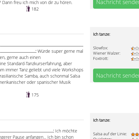
Nachricht sende
 Dann freu ich mich von dir zu hören.
182
Ich tanze:
.....................................................................................
Slowfox:
.......................................:
Würde super gerne mal
Wiener Walzer:
en, gerne auch einen
Foxtrott:
e Standard-Tanzkurserfahrung, aber
um immer Tanz geliebt und viele Workshops
Nachricht sende
 brasilianische Samba, auch schonmal Salsa
namerikanischer oder spanischer Musik
175
Ich tanze:
....................................................:
Ich möchte
Salsa auf der Linie:
gerer Pause anfangen... Ich bin schon