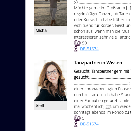
:-).............................................................
Möchte gerne im Großraum [...]
regelmäßiger Tanzen, ob Tanzs
oder Kurse. Ich habe früher im
wohltuend für Körper, Geist u
Micha
schön aus, wenn man die Musik
interessieren sehr viele Tanzric
50
DE-51674
Tanzpartnerin Wissen
Gesucht: Tanzpartner gern mit 
gesucht.....................................................
...............................................................
einer corona-bedingten Pause 
durchzustarten...ich habe Stand
einer Formation getanzt. Umfeld
Steff
mal wöchentlich, ggf. um wiede
sonntags abends im Rondo zu tan
51
DE-51674