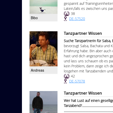
gespannt auf Trainingseinheite
Latein,falls es zwischen uns pas
38
Bibo
DE-57520
Tanzpartner Wissen
Suche Tanzpartnerin für Salsa, Bac
bevorzugt Salsa, Bachata und 
Erfahrung habe. Bin aber auch 
hast und dich angesprochen gef
und lass uns schauen ob es pas
kein Problem, dann zeige ich d
Andreas
losgehen mit Tanzabenden und 
42
DE-57078
Tanzpartner Wissen
Wer hat Lust auf einen geselli
Tanzabend?.................................................
...............................................................