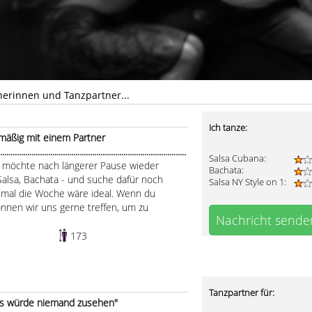
nerinnen und Tanzpartner...
Ich tanze:
mäßig mit einem Partner
.....................................................................................
Salsa Cubana:
h möchte nach längerer Pause wieder
Bachata:
Salsa, Bachata - und suche dafür noch
Salsa NY Style on 1:
eimal die Woche wäre ideal. Wenn du
önnen wir uns gerne treffen, um zu
Nachricht sende
173
Tanzpartner für:
als würde niemand zusehen"