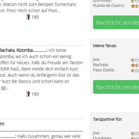
Quickstep:
n. Warum nicht zum Beispiel Turniertanz
Rueda de Casino:
st. Freu' mich schon auf Post...
180
Nachricht sende
Meine Tänze:
hata, Kizomba...............:
Ich tanze
Kizomba, wo ich auch schon ein wenig
Jive:
offen für Neues. Falls du Freude am Tanzen
Bachata:
ühlt hast, dann melde dich einfach kurz
Paso Doble:
st. Auch wenn du Anfängerin bist ist das
ir kurz die Basics und schon kann es
Nachricht sende
gg...
180
Tanzpartner für:
gen
.................................................................................
Jive:
..................:
Hallo zusammen, genau wie viele
Quickstep: