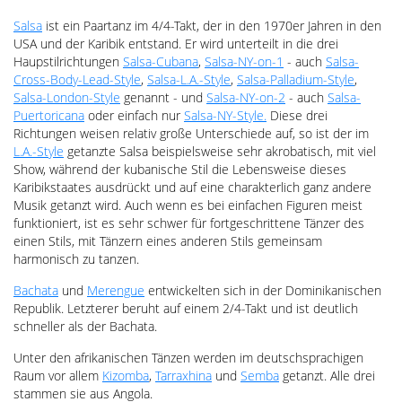
Salsa
ist ein Paartanz im 4/4-Takt, der in den 1970er Jahren in den
USA und der Karibik entstand. Er wird unterteilt in die drei
Haupstilrichtungen
Salsa-Cubana
,
Salsa-NY-on-1
- auch
Salsa-
Cross-Body-Lead-Style
,
Salsa-L.A.-Style
,
Salsa-Palladium-Style
,
Salsa-London-Style
genannt - und
Salsa-NY-on-2
- auch
Salsa-
Puertoricana
oder einfach nur
Salsa-NY-Style.
Diese drei
Richtungen weisen relativ große Unterschiede auf, so ist der im
L.A.-Style
getanzte Salsa beispielsweise sehr akrobatisch, mit viel
Show, während der kubanische Stil die Lebensweise dieses
Karibikstaates ausdrückt und auf eine charakterlich ganz andere
Musik getanzt wird. Auch wenn es bei einfachen Figuren meist
funktioniert, ist es sehr schwer für fortgeschrittene Tänzer des
einen Stils, mit Tänzern eines anderen Stils gemeinsam
harmonisch zu tanzen.
Bachata
und
Merengue
entwickelten sich in der Dominikanischen
Republik. Letzterer beruht auf einem 2/4-Takt und ist deutlich
schneller als der Bachata.
Unter den afrikanischen Tänzen werden im deutschsprachigen
Raum vor allem
Kizomba
,
Tarraxhina
und
Semba
getanzt. Alle drei
stammen sie aus Angola.