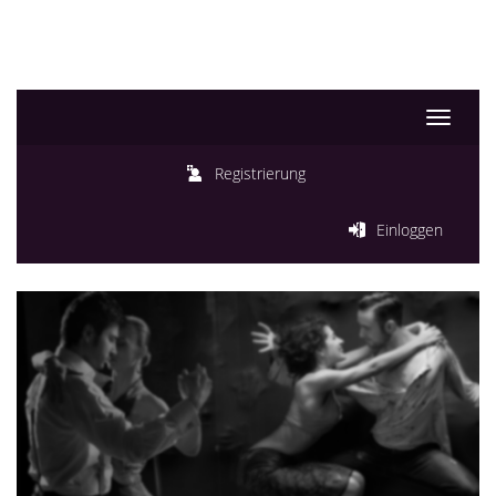
Toggle
navigati
Registrierung
Einloggen