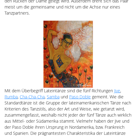
den Rücken der Dame gelegt wird. Außerdem dreht sich das Paar
meist um die gemeinsame und nicht um die Achse nur eines
Tanzpartners.
Mit dem Überbegriff Lateintänze sind die fünf Richtungen
Jive
,
Rumba
,
Cha-Cha-Cha
,
Samba
und
Paso Doble
gemeint. Wie die
Standardtänze ist die Gruppe der lateinamerikanischen Tänze nach
Kriterien des Tanzstils, also der Art und Weise, wie getanzt wird,
zusammengefasst, weshalb nicht jeder der fünf Tänze auch wirklich
aus Mittel- oder Südamerika stammt. Vielmehr haben der Jive und
der Paso Doble ihren Ursprung in Nordamerika, bzw. Frankreich
und Spanien. Die prägnantesten Charakteristika der Lateintänze