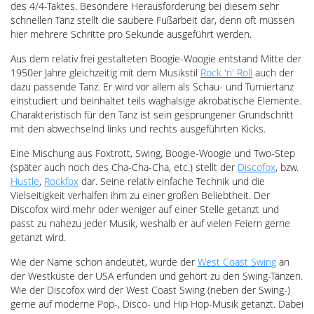
des 4/4-Taktes. Besondere Herausforderung bei diesem sehr
schnellen Tanz stellt die saubere Fußarbeit dar, denn oft müssen
hier mehrere Schritte pro Sekunde ausgeführt werden.
Aus dem relativ frei gestalteten Boogie-Woogie entstand Mitte der
1950er Jahre gleichzeitig mit dem Musikstil
Rock 'n' Roll
auch der
dazu passende Tanz. Er wird vor allem als Schau- und Turniertanz
einstudiert und beinhaltet teils waghalsige akrobatische Elemente.
Charakteristisch für den Tanz ist sein gesprungener Grundschritt
mit den abwechselnd links und rechts ausgeführten Kicks.
Eine Mischung aus Foxtrott, Swing, Boogie-Woogie und Two-Step
(später auch noch des Cha-Cha-Cha, etc.) stellt der
Discofox
, bzw.
Hustle
,
Rockfox
dar. Seine relativ einfache Technik und die
Vielseitigkeit verhalfen ihm zu einer großen Beliebtheit. Der
Discofox wird mehr oder weniger auf einer Stelle getanzt und
passt zu nahezu jeder Musik, weshalb er auf vielen Feiern gerne
getanzt wird.
Wie der Name schon andeutet, wurde der
West Coast Swing
an
der Westküste der USA erfunden und gehört zu den Swing-Tänzen.
Wie der Discofox wird der West Coast Swing (neben der Swing-)
gerne auf moderne Pop-, Disco- und Hip Hop-Musik getanzt. Dabei