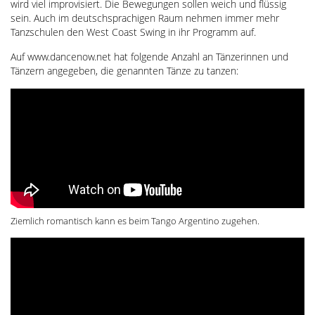
wird viel improvisiert. Die Bewegungen sollen weich und flüssig
sein. Auch im deutschsprachigen Raum nehmen immer mehr
Tanzschulen den West Coast Swing in ihr Programm auf.
Auf www.dancenow.net hat folgende Anzahl an Tänzerinnen und
Tänzern angegeben, die genannten Tänze zu tanzen:
Ziemlich romantisch kann es beim Tango Argentino zugehen.