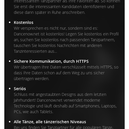
Interessanten Tanzpartner als Ihre Favoriten ab. So können
Sie erst die interessanten Kandidaten identifizieren und
diese dann später in Ruhe anschreiben.
Kostenlos
Wir versprechen es nicht nur, sondern sind es:
Dancenow.net ist kostenlos! Legen Sie kostenlos ein Profil
an, suchen Sie kostenlos nach passenden Tanzpartnern,
tauschen Sie kostenlos Nachrichten mit anderen
Tanzinteressierten aus...
Sichere Kommunikation, durch HTTPS
Wir übertragen Ihre Daten verschlüsselt mittels HTTPS, so
dass Ihre Daten schon auf dem Weg zu uns sicher
übertragen werden.
Seriös
Schluss mit angestaubten Designs aus dem letzten
Jahrhundert! Dancenow.net verwendet moderne
Technologie und läuft deshalb auf Smartphones, Laptops,
PCs, wie auch Tablets.
Alle Tänze, alle tänzerischen Niveaus
Bei uns finden Sie Tanzpartner für alle populären Tänze,