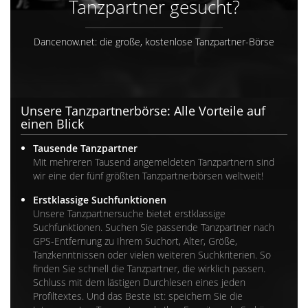
Tanzpartner gesucht?
Dancenow.net: die große, kostenlose Tanzpartner-Börse
Unsere Tanzpartnerbörse: Alle Vorteile auf
einen Blick
Tausende Tanzpartner
Mit mehreren Tausend angemeldeten Tanzpartnern sind
wir eine der fünf größten Tanzpartnerbörsen weltweit!
Erstklassige Suchfunktionen
Unsere Tanzpartnersuche bietet erstklassige
Suchfunktionen. Suchen Sie passende Tanzpartner nach
GPS-Entfernung zu Ihrem Suchort, Alter, Größe,
Tanzkenntnissen oder vielen weiteren Suchkriterien. So
finden Sie schnell die Tanzpartner, die wirklich passen.
Schluss mit dem lästigen Durchlesen eines jeden
Profiltextes. Und das Beste ist: speichern Sie die