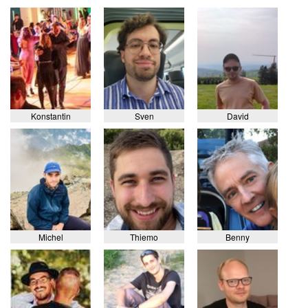
Konstantin
Sven
David
Michel
Thiemo
Benny